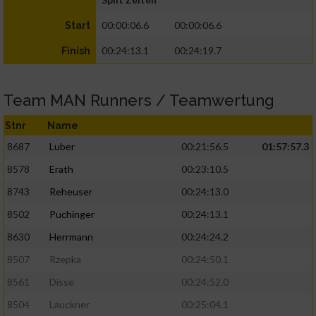
00:00:06.6
00:00:06.6
Start
00:24:13.1
00:24:19.7
Finish
Team MAN Runners / Teamwertung
Stnr
Name
8687
Luber
00:21:56.5
01:57:57.3
8578
Erath
00:23:10.5
8743
Reheuser
00:24:13.0
8502
Puchinger
00:24:13.1
8630
Herrmann
00:24:24.2
8507
Rzepka
00:24:50.1
8561
Disse
00:24:52.0
8504
Lauckner
00:25:04.1