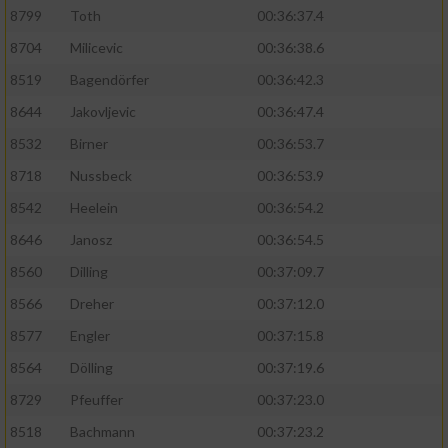
Speichern von oder Zugriff auf Informationen
8799
Toth
00:36:37.4
auf einem Endgerät
8704
Milicevic
00:36:38.6
Verwendung reduzierter Daten zur Auswahl
von Werbeanzeigen
8519
Bagendörfer
00:36:42.3
8644
Jakovljevic
00:36:47.4
Erstellung von Profilen für personalisierte
Werbung
8532
Birner
00:36:53.7
8718
Nussbeck
00:36:53.9
Verwendung von Profilen zur Auswahl
personalisierter Werbung
8542
Heelein
00:36:54.2
8646
Janosz
00:36:54.5
Erstellung von Profilen zur Personalisierung
von Inhalten
8560
Dilling
00:37:09.7
8566
Dreher
00:37:12.0
Verwendung von Profilen zur Auswahl
personalisierter Inhalte
8577
Engler
00:37:15.8
8564
Dölling
00:37:19.6
Messung der Werbeleistung
8729
Pfeuffer
00:37:23.0
8518
Bachmann
00:37:23.2
Messung der Performance von Inhalten