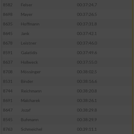
8582
Felser
00:37:24.7
Analyse von Zielgruppen durch Statistiken
8698
Mayer
00:37:26.5
oder Kombinationen von Daten aus
verschiedenen Quellen
8635
Hoffmann
00:37:31.8
8645
Jank
00:37:42.1
Entwicklung und Verbesserung der Angebote
8678
Leistner
00:37:46.0
Verwendung reduzierter Daten zur Auswahl
8591
Galatidis
00:37:49.6
von Inhalten
8637
Hollweck
00:37:55.0
IAB-Besonderheiten:
8708
Mössinger
00:38:02.5
Verwendung genauer Standortdaten
8531
Binder
00:38:16.6
8744
Reichmann
00:38:20.8
Geräte anhand von aktiv angeforderten
8691
Malcharek
00:38:26.1
Informationen identifizieren
8647
Jozaf
00:38:29.8
Nicht-IAB-Verarbeitungszwecke:
8545
Buhmann
00:38:29.9
Notwendig
8763
Schmeichel
00:39:11.1