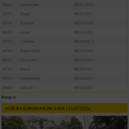
8681
Lipowczan
00:51:49.3
8777
Siegl
00:52:34.7
8739
Puscha
00:53:14.8
8675
Lauer
00:53:21.5
8719
Odörfer
00:53:48.7
8754
Rupprecht
00:53:54.9
8611
Grützner
00:54:26.1
8713
Naser
00:56:19.1
8830
Wießmeier
00:56:19.5
8683
Lobsch
00:56:20.1
Rang:
6.
ALBUM B2RUN MÜNCHEN / 15.07.2026