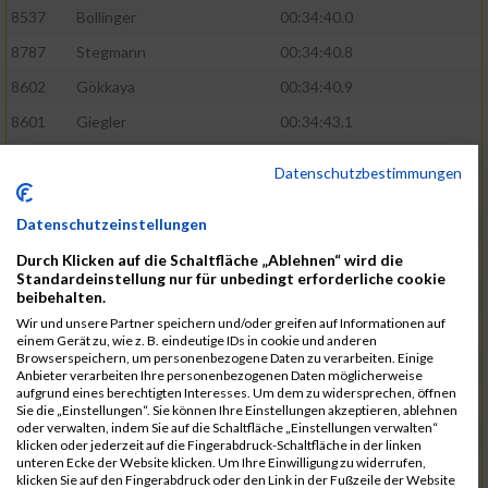
8537
Bollinger
00:34:40.0
8787
Stegmann
00:34:40.8
8602
Gökkaya
00:34:40.9
8601
Giegler
00:34:43.1
8779
Geyer
00:34:43.7
Datenschutzbestimmungen
8758
Schäb
00:34:45.1
Datenschutzeinstellungen
8514
Anhalt
00:34:53.8
Durch Klicken auf die Schaltfläche „Ablehnen“ wird die
8789
Steines
00:35:12.5
Standardeinstellung nur für unbedingt erforderliche cookie
8659
Klein
00:35:28.2
beibehalten.
Wir und unsere Partner speichern und/oder greifen auf Informationen auf
8614
Günther
00:35:29.8
einem Gerät zu, wie z. B. eindeutige IDs in cookie und anderen
Browserspeichern, um personenbezogene Daten zu verarbeiten. Einige
8558
Dietl
00:35:35.5
Anbieter verarbeiten Ihre personenbezogenen Daten möglicherweise
aufgrund eines berechtigten Interesses. Um dem zu widersprechen, öffnen
8617
Haas
00:35:37.0
Sie die „Einstellungen“. Sie können Ihre Einstellungen akzeptieren, ablehnen
oder verwalten, indem Sie auf die Schaltfläche „Einstellungen verwalten“
8769
Schuhmann
00:35:38.5
klicken oder jederzeit auf die Fingerabdruck-Schaltfläche in der linken
unteren Ecke der Website klicken. Um Ihre Einwilligung zu widerrufen,
8826
Weitzer
00:35:44.0
klicken Sie auf den Fingerabdruck oder den Link in der Fußzeile der Website