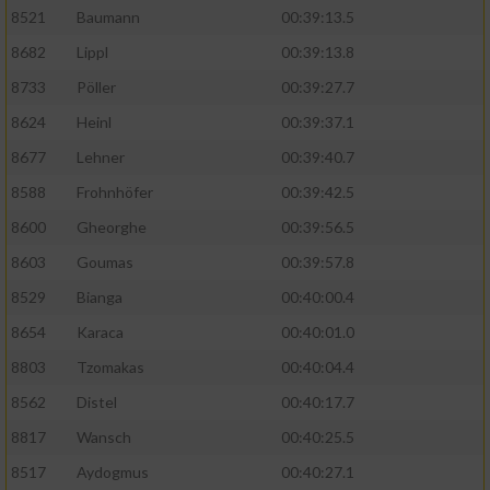
8521
Baumann
00:39:13.5
Performance
8682
Lippl
00:39:13.8
8733
Pöller
00:39:27.7
Funktional
8624
Heinl
00:39:37.1
8677
Lehner
00:39:40.7
Werbung
8588
Frohnhöfer
00:39:42.5
8600
Gheorghe
00:39:56.5
8603
Goumas
00:39:57.8
8529
Bianga
00:40:00.4
8654
Karaca
00:40:01.0
8803
Tzomakas
00:40:04.4
8562
Distel
00:40:17.7
8817
Wansch
00:40:25.5
8517
Aydogmus
00:40:27.1