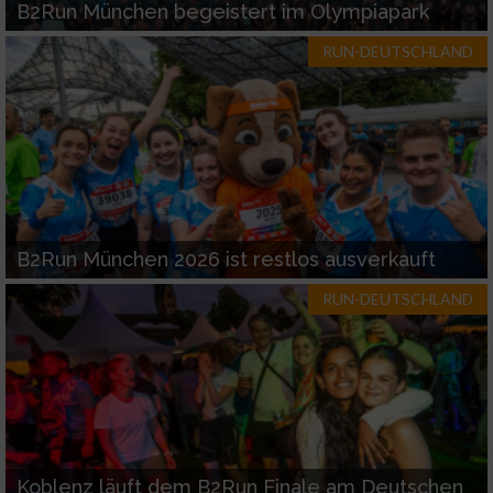
B2Run München begeistert im Olympiapark
RUN-DEUTSCHLAND
B2Run München 2026 ist restlos ausverkauft
RUN-DEUTSCHLAND
Koblenz läuft dem B2Run Finale am Deutschen