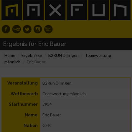
Ergebnis für Eric Bauer
Home
Ergebnisse
B2RUN Dillingen
Teamwertung
männlich
Eric Bauer
B2Run Dillingen
Veranstaltung
Teamwertung männlich
Wettbewerb
7934
Startnummer
Eric Bauer
Name
GER
Nation