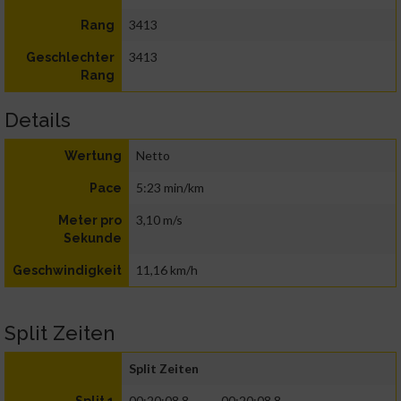
3413
Rang
3413
Geschlechter
Rang
Details
Netto
Wertung
5:23 min/km
Pace
3,10 m/s
Meter pro
Sekunde
11,16 km/h
Geschwindigkeit
Split Zeiten
Split Zeiten
00:20:08.8
00:20:08.8