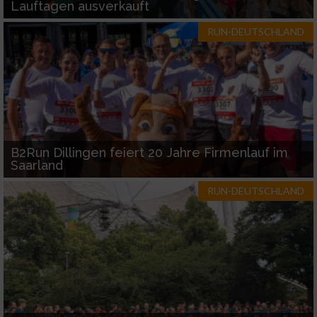
Geräte anhand von aktiv angeforderten
Lauftagen ausverkauft
Informationen identifizieren
RUN-DEUTSCHLAND
Nicht-IAB-Verarbeitungszwecke:
Notwendig
Performance
B2Run Dillingen feiert 20 Jahre Firmenlauf im
Funktional
Saarland
RUN-DEUTSCHLAND
Werbung