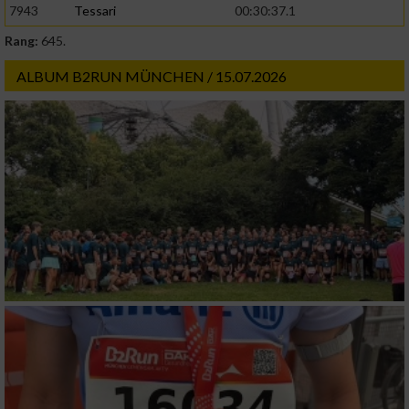
7943
Tessari
00:30:37.1
Rang:
645.
ALBUM B2RUN MÜNCHEN / 15.07.2026