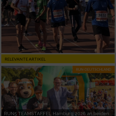
personalisierter Inhalte
Messung der Werbeleistung
Messung der Performance von Inhalten
Analyse von Zielgruppen durch Statistiken
oder Kombinationen von Daten aus
verschiedenen Quellen
RELEVANTE ARTIKEL
Entwicklung und Verbesserung der Angebote
RUN-DEUTSCHLAND
Verwendung reduzierter Daten zur Auswahl
von Inhalten
IAB-Besonderheiten:
Verwendung genauer Standortdaten
RUN5 TEAMSTAFFEL Hamburg 2026 an beiden