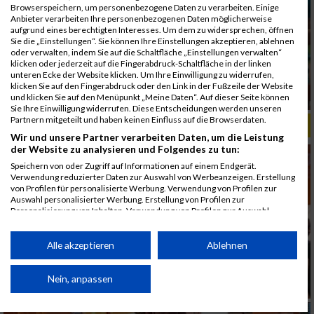
Browserspeichern, um personenbezogene Daten zu verarbeiten. Einige
Anbieter verarbeiten Ihre personenbezogenen Daten möglicherweise
aufgrund eines berechtigten Interesses. Um dem zu widersprechen, öffnen
Sie die „Einstellungen“. Sie können Ihre Einstellungen akzeptieren, ablehnen
oder verwalten, indem Sie auf die Schaltfläche „Einstellungen verwalten“
klicken oder jederzeit auf die Fingerabdruck-Schaltfläche in der linken
unteren Ecke der Website klicken. Um Ihre Einwilligung zu widerrufen,
klicken Sie auf den Fingerabdruck oder den Link in der Fußzeile der Website
und klicken Sie auf den Menüpunkt „Meine Daten“. Auf dieser Seite können
Sie Ihre Einwilligung widerrufen. Diese Entscheidungen werden unseren
Partnern mitgeteilt und haben keinen Einfluss auf die Browserdaten.
ALBUM B2RUN MÜNCHEN, B2RUN / 16.07.2019
Wir und unsere Partner verarbeiten Daten, um die Leistung
der Website zu analysieren und Folgendes zu tun:
Speichern von oder Zugriff auf Informationen auf einem Endgerät.
Verwendung reduzierter Daten zur Auswahl von Werbeanzeigen. Erstellung
von Profilen für personalisierte Werbung. Verwendung von Profilen zur
Auswahl personalisierter Werbung. Erstellung von Profilen zur
Personalisierung von Inhalten. Verwendung von Profilen zur Auswahl
personalisierter Inhalte. Messung der Werbeleistung. Messung der
Performance von Inhalten. Analyse von Zielgruppen durch Statistiken oder
Kombinationen von Daten aus verschiedenen Quellen. Entwicklung und
Alle akzeptieren
Ablehnen
Verbesserung der Angebote. Verwendung reduzierter Daten zur Auswahl
von Inhalten.
Daten können außerhalb der Europäischen Union weitergegeben und in die
Nein, anpassen
USA gesendet werden.
Ihre Einwilligung und die cookie Richtlinie gelten ausschließlich für diese