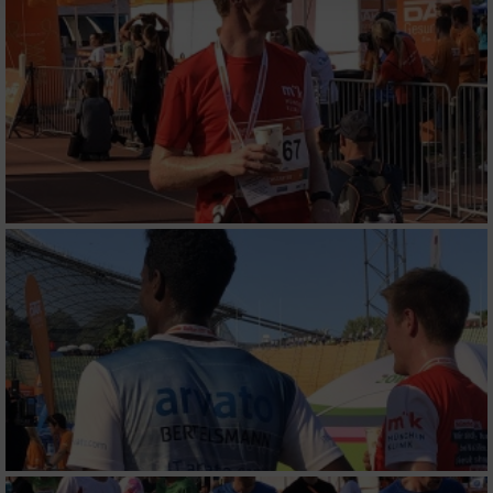
Website/App.
Partnerliste anzeigen (1 IAB-Anbieter)
Wir nutzen Ihre Daten für folgende Zwecke:
IAB-Verarbeitungszwecke:
Speichern von oder Zugriff auf Informationen
auf einem Endgerät
Verwendung reduzierter Daten zur Auswahl
von Werbeanzeigen
Erstellung von Profilen für personalisierte
Werbung
Verwendung von Profilen zur Auswahl
personalisierter Werbung
Erstellung von Profilen zur Personalisierung
von Inhalten
Verwendung von Profilen zur Auswahl