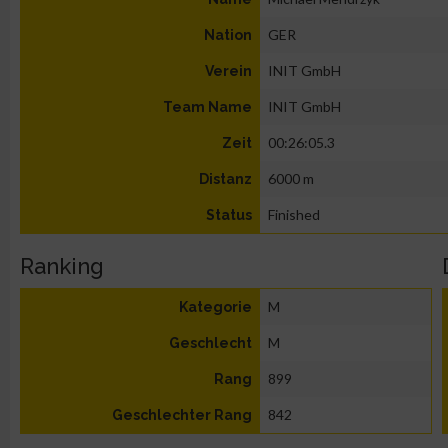
GER
Nation
INIT GmbH
Verein
INIT GmbH
Team Name
00:26:05.3
Zeit
6000 m
Distanz
Finished
Status
Ranking
M
Kategorie
M
Geschlecht
899
Rang
842
Geschlechter Rang