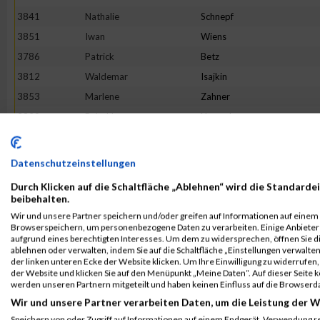
3841
Nathalie
Schnepf
3851
Iwan
Wiens
3786
Patrick
Betz
3812
Waldemar
Isajkin
3853
Marlene
Zahner
3829
Rebekka
Nauerth
3787
Uwe
Beutler
3820
Jens
Murders
Datenschutzeinstellungen
3791
Miguel
Cabrita
Durch Klicken auf die Schaltfläche „Ablehnen“ wird die Standardei
3835
Simone
Sacher
beibehalten.
Wir und unsere Partner speichern und/oder greifen auf Informationen auf einem G
3790
Elisa
Braun
Browserspeichern, um personenbezogene Daten zu verarbeiten. Einige Anbiete
3818
Alexander
Koch
aufgrund eines berechtigten Interesses. Um dem zu widersprechen, öffnen Sie die
ablehnen oder verwalten, indem Sie auf die Schaltfläche „Einstellungen verwalten“
3816
Teemu
Kemppainen
der linken unteren Ecke der Website klicken. Um Ihre Einwilligung zu widerrufen, 
der Website und klicken Sie auf den Menüpunkt „Meine Daten“. Auf dieser Seite 
3850
Christian
Walter
werden unseren Partnern mitgeteilt und haben keinen Einfluss auf die Browserd
3801
Maria
Golly
Wir und unsere Partner verarbeiten Daten, um die Leistung der W
3831
Katharina
Pliester
Speichern von oder Zugriff auf Informationen auf einem Endgerät. Verwendung r