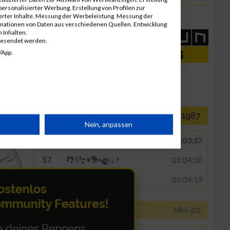
ersonalisierter Werbung. Erstellung von Profilen zur
ierter Inhalte. Messung der Werbeleistung. Messung der
inationen von Daten aus verschiedenen Quellen. Entwicklung
 Inhalten.
gesendet werden.
/App.
rät
Nein, anpassen
n
g