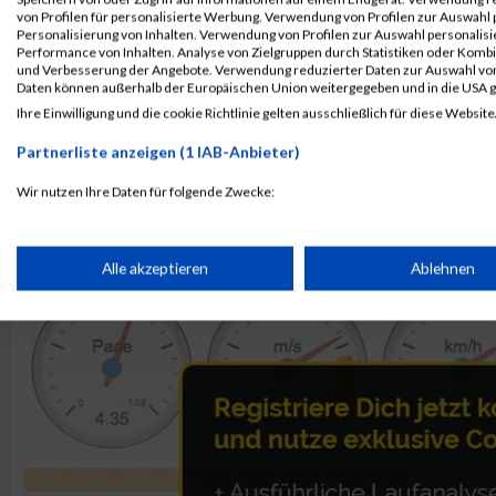
von Profilen für personalisierte Werbung. Verwendung von Profilen zur Auswahl p
Personalisierung von Inhalten. Verwendung von Profilen zur Auswahl personalis
Rang:
200.
Performance von Inhalten. Analyse von Zielgruppen durch Statistiken oder Komb
und Verbesserung der Angebote. Verwendung reduzierter Daten zur Auswahl von
Kontaktformular / Fragen
Daten können außerhalb der Europäischen Union weitergegeben und in die USA 
zur Zeitmessung
Ihre Einwilligung und die cookie Richtlinie gelten ausschließlich für diese Website
Partnerliste anzeigen (1 IAB-Anbieter)
Michael Mendrzyk
Wir nutzen Ihre Daten für folgende Zwecke:
IAB-Verarbeitungszwecke:
Speichern von oder Zugriff auf Informationen auf einem Endge
Alle akzeptieren
Ablehnen
Verwendung reduzierter Daten zur Auswahl von Werbeanzeige
Erstellung von Profilen für personalisierte Werbung
Verwendung von Profilen zur Auswahl personalisierter Werbun