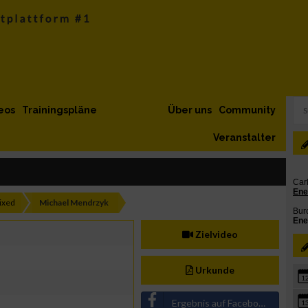
eos
Trainingspläne
Über uns
Community
Veranstalter
ixed
Michael Mendrzyk
Zielvideo
Urkunde
1
Ergebnis auf Facebook teilen
1