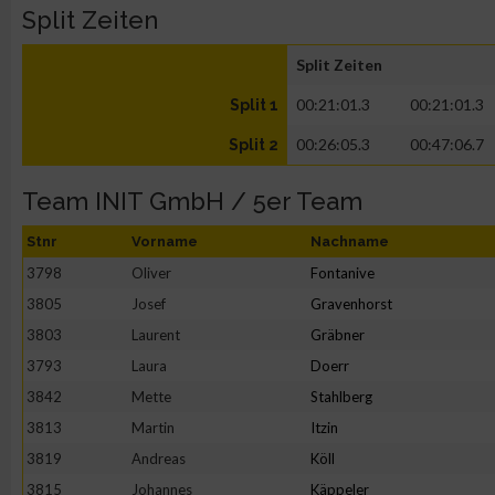
Split Zeiten
Split Zeiten
00:21:01.3
00:21:01.3
Split 1
00:26:05.3
00:47:06.7
Split 2
Team INIT GmbH / 5er Team
Stnr
Vorname
Nachname
3798
Oliver
Fontanive
3805
Josef
Gravenhorst
3803
Laurent
Gräbner
3793
Laura
Doerr
3842
Mette
Stahlberg
3813
Martin
Itzin
3819
Andreas
Köll
3815
Johannes
Käppeler