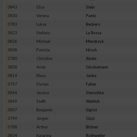
3843
Elisa
Stein
3830
Verena
Paetz
3783
Lukas
Beckers
3823
Stefano
La Rossa
3826
Michael
Mendrzyk
3808
Patrizia
Hirsch
3780
Christine
Abele
3800
Andy
Glockemann
3814
Klaus
Janke
3797
Florian
Falter
3844
Jessica
Stenschke
3849
Steffi
Wahlich
3807
Benjamin
Sigrist
3799
Jürgen
Gizzi
3788
Arthur
Bittner
3834
Katarina
Rothweiler