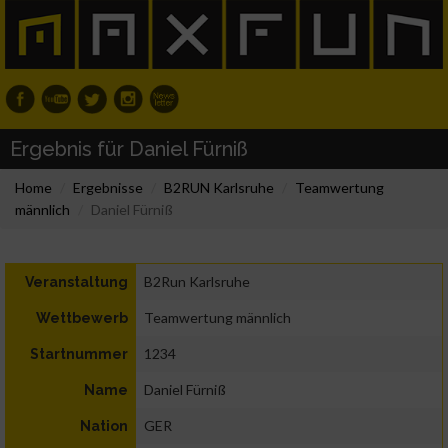
Ergebnis für Daniel Fürniß
Home
Ergebnisse
B2RUN Karlsruhe
Teamwertung
männlich
Daniel Fürniß
B2Run Karlsruhe
Veranstaltung
Teamwertung männlich
Wettbewerb
1234
Startnummer
Daniel Fürniß
Name
GER
Nation