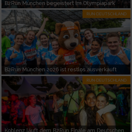
B2Run München begeistert im Olympiapark
RUN-DEUTSCHLAND
B2Run München 2026 ist restlos ausverkauft
RUN-DEUTSCHLAND
Koblenz läuft dem B2Run Finale am Deutschen