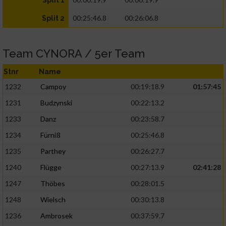
Split 1
00:25:46.8
00:26:06.8
Split 2
Team CYNORA / 5er Team
Stnr
Name
1232
Campoy
00:19:18.9
01:57:45
1231
Budzynski
00:22:13.2
1233
Danz
00:23:58.7
1234
Fürniß
00:25:46.8
1235
Parthey
00:26:27.7
1240
Flügge
00:27:13.9
02:41:28
1247
Thöbes
00:28:01.5
1248
Wielsch
00:30:13.8
1236
Ambrosek
00:37:59.7