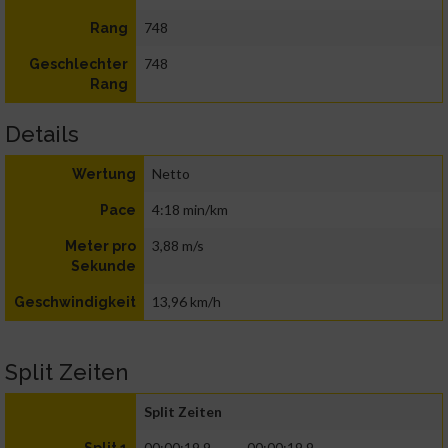
748
Rang
748
Geschlechter
Rang
Details
Netto
Wertung
4:18 min/km
Pace
3,88 m/s
Meter pro
Sekunde
13,96 km/h
Geschwindigkeit
Split Zeiten
Split Zeiten
00:00:19.9
00:00:19.9