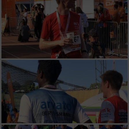
Website/App.
Partnerliste anzeigen (1 IAB-Anbieter)
Wir nutzen Ihre Daten für folgende Zwecke:
IAB-Verarbeitungszwecke:
Speichern von oder Zugriff auf Informationen
auf einem Endgerät
Verwendung reduzierter Daten zur Auswahl
von Werbeanzeigen
Erstellung von Profilen für personalisierte
Werbung
Verwendung von Profilen zur Auswahl
personalisierter Werbung
Erstellung von Profilen zur Personalisierung
von Inhalten
Verwendung von Profilen zur Auswahl