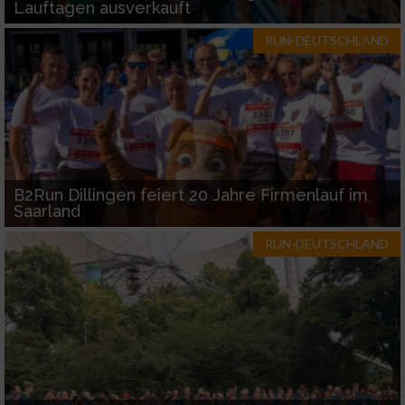
Geräte anhand von aktiv angeforderten
Lauftagen ausverkauft
Informationen identifizieren
RUN-DEUTSCHLAND
Nicht-IAB-Verarbeitungszwecke:
Notwendig
Performance
B2Run Dillingen feiert 20 Jahre Firmenlauf im
Funktional
Saarland
RUN-DEUTSCHLAND
Werbung