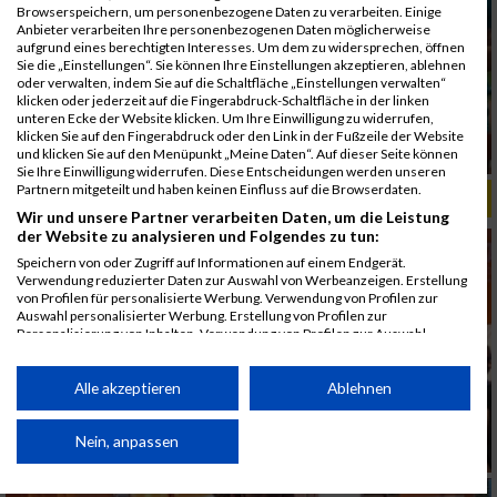
Browserspeichern, um personenbezogene Daten zu verarbeiten. Einige
Anbieter verarbeiten Ihre personenbezogenen Daten möglicherweise
aufgrund eines berechtigten Interesses. Um dem zu widersprechen, öffnen
Sie die „Einstellungen“. Sie können Ihre Einstellungen akzeptieren, ablehnen
oder verwalten, indem Sie auf die Schaltfläche „Einstellungen verwalten“
klicken oder jederzeit auf die Fingerabdruck-Schaltfläche in der linken
unteren Ecke der Website klicken. Um Ihre Einwilligung zu widerrufen,
klicken Sie auf den Fingerabdruck oder den Link in der Fußzeile der Website
und klicken Sie auf den Menüpunkt „Meine Daten“. Auf dieser Seite können
Sie Ihre Einwilligung widerrufen. Diese Entscheidungen werden unseren
Partnern mitgeteilt und haben keinen Einfluss auf die Browserdaten.
ALBUM B2RUN MÜNCHEN, B2RUN / 16.07.2019
Wir und unsere Partner verarbeiten Daten, um die Leistung
der Website zu analysieren und Folgendes zu tun:
Speichern von oder Zugriff auf Informationen auf einem Endgerät.
Verwendung reduzierter Daten zur Auswahl von Werbeanzeigen. Erstellung
von Profilen für personalisierte Werbung. Verwendung von Profilen zur
Auswahl personalisierter Werbung. Erstellung von Profilen zur
Personalisierung von Inhalten. Verwendung von Profilen zur Auswahl
personalisierter Inhalte. Messung der Werbeleistung. Messung der
Performance von Inhalten. Analyse von Zielgruppen durch Statistiken oder
Kombinationen von Daten aus verschiedenen Quellen. Entwicklung und
Alle akzeptieren
Ablehnen
Verbesserung der Angebote. Verwendung reduzierter Daten zur Auswahl
von Inhalten.
Daten können außerhalb der Europäischen Union weitergegeben und in die
Nein, anpassen
USA gesendet werden.
Ihre Einwilligung und die cookie Richtlinie gelten ausschließlich für diese