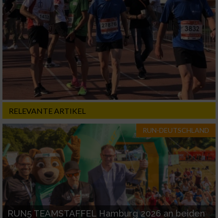
personalisierter Inhalte
Messung der Werbeleistung
Messung der Performance von Inhalten
Analyse von Zielgruppen durch Statistiken
oder Kombinationen von Daten aus
verschiedenen Quellen
RELEVANTE ARTIKEL
Entwicklung und Verbesserung der Angebote
RUN-DEUTSCHLAND
Verwendung reduzierter Daten zur Auswahl
von Inhalten
IAB-Besonderheiten:
Verwendung genauer Standortdaten
RUN5 TEAMSTAFFEL Hamburg 2026 an beiden