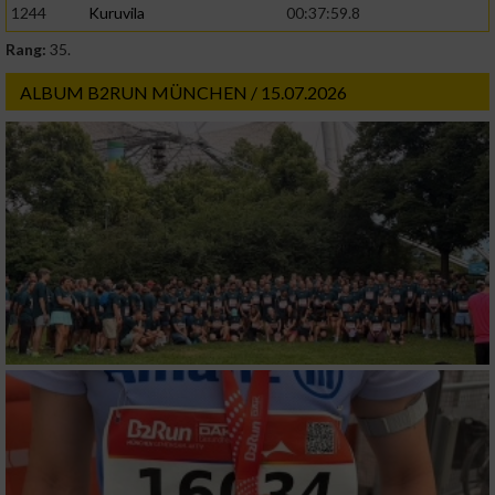
1244
Kuruvila
00:37:59.8
Rang:
35.
ALBUM B2RUN MÜNCHEN / 15.07.2026