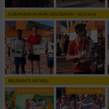
IAB-Besonderheiten:
Verwendung genauer Standortdaten
ALBUM B2RUN MÜNCHEN, B2RUN / 16.07.2019
Geräte anhand von aktiv angeforderten Informationen identifi
Nicht-IAB-Verarbeitungszwecke:
Notwendig
Performance
Funktional
RELEVANTE ARTIKEL
RUN-DEUTSCHLAND
RUN-DEUTSCHLAND
Werbung