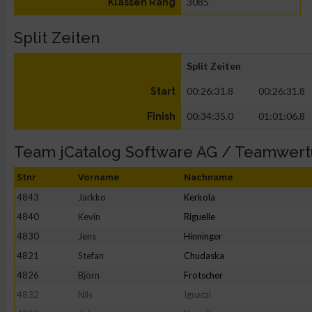
3085
Klassen Rang
Split Zeiten
Split Zeiten
00:26:31.8
00:26:31.8
Start
00:34:35.0
01:01:06.8
Finish
Team jCatalog Software AG / Teamwer
Stnr
Vorname
Nachname
4843
Jarkko
Kerkola
4840
Kevin
Riguelle
4830
Jens
Hinninger
4821
Stefan
Chudaska
4826
Björn
Frotscher
4832
Nils
Ignatzi