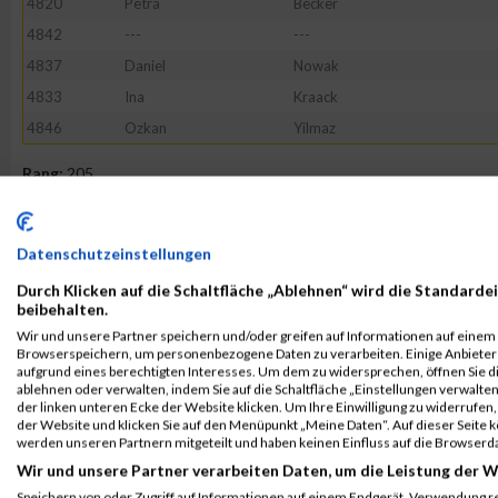
4820
Petra
Becker
4842
---
---
4837
Daniel
Nowak
4833
Ina
Kraack
4846
Ozkan
Yilmaz
Rang:
205.
Kontaktformular / Fragen
zur Zeitmessung
Datenschutzeinstellungen
Durch Klicken auf die Schaltfläche „Ablehnen“ wird die Standardei
beibehalten.
Manuel Hembd
Wir und unsere Partner speichern und/oder greifen auf Informationen auf einem G
Browserspeichern, um personenbezogene Daten zu verarbeiten. Einige Anbiete
aufgrund eines berechtigten Interesses. Um dem zu widersprechen, öffnen Sie die
ablehnen oder verwalten, indem Sie auf die Schaltfläche „Einstellungen verwalten“
der linken unteren Ecke der Website klicken. Um Ihre Einwilligung zu widerrufen, 
der Website und klicken Sie auf den Menüpunkt „Meine Daten“. Auf dieser Seite 
werden unseren Partnern mitgeteilt und haben keinen Einfluss auf die Browserd
Wir und unsere Partner verarbeiten Daten, um die Leistung der W
Speichern von oder Zugriff auf Informationen auf einem Endgerät. Verwendung r