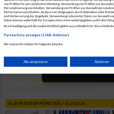
von Profilen für personalisierte Werbung. Verwendung von Profilen zur Auswahl p
Personalisierung von Inhalten. Verwendung von Profilen zur Auswahl personalis
Performance von Inhalten. Analyse von Zielgruppen durch Statistiken oder Komb
und Verbesserung der Angebote. Verwendung reduzierter Daten zur Auswahl von
Daten können außerhalb der Europäischen Union weitergegeben und in die USA 
Ihre Einwilligung und die cookie Richtlinie gelten ausschließlich für diese Website
Partnerliste anzeigen (1 IAB-Anbieter)
Wir nutzen Ihre Daten für folgende Zwecke:
IAB-Verarbeitungszwecke:
Speichern von oder Zugriff auf Informationen auf einem Endge
Alle akzeptieren
Ablehnen
Verwendung reduzierter Daten zur Auswahl von Werbeanzeige
Erstellung von Profilen für personalisierte Werbung
ALBUM B2RUN MÜNCHEN / 15.07.2026
Verwendung von Profilen zur Auswahl personalisierter Werbun