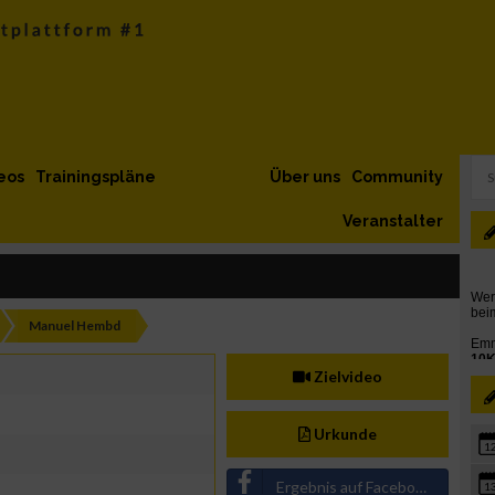
eos
Trainingspläne
Über uns
Community
Veranstalter
Manuel Hembd
Zielvideo
Urkunde
1
Ergebnis auf Facebook teilen
1