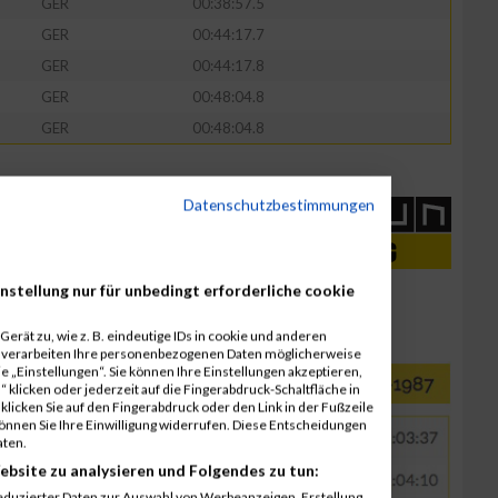
GER
00:38:57.5
GER
00:44:17.7
GER
00:44:17.8
GER
00:48:04.8
GER
00:48:04.8
Datenschutzbestimmungen
nstellung nur für unbedingt erforderliche cookie
erät zu, wie z. B. eindeutige IDs in cookie und anderen
r verarbeiten Ihre personenbezogenen Daten möglicherweise
 „Einstellungen“. Sie können Ihre Einstellungen akzeptieren,
 klicken oder jederzeit auf die Fingerabdruck-Schaltfläche in
klicken Sie auf den Fingerabdruck oder den Link in der Fußzeile
können Sie Ihre Einwilligung widerrufen. Diese Entscheidungen
aten.
ebsite zu analysieren und Folgendes zu tun:
eduzierter Daten zur Auswahl von Werbeanzeigen. Erstellung