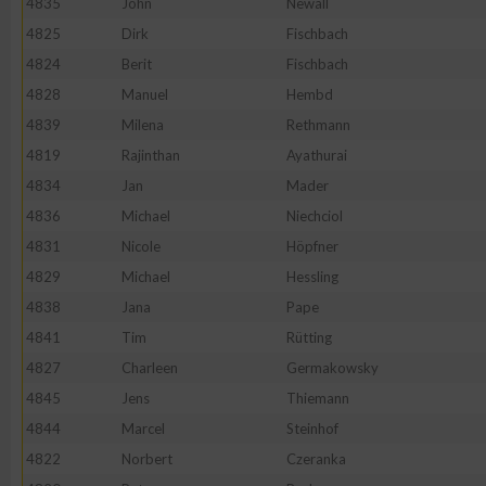
4835
John
Newall
4825
Dirk
Fischbach
4824
Berit
Fischbach
4828
Manuel
Hembd
4839
Milena
Rethmann
4819
Rajinthan
Ayathurai
4834
Jan
Mader
4836
Michael
Niechciol
4831
Nicole
Höpfner
4829
Michael
Hessling
4838
Jana
Pape
4841
Tim
Rütting
4827
Charleen
Germakowsky
4845
Jens
Thiemann
4844
Marcel
Steinhof
4822
Norbert
Czeranka