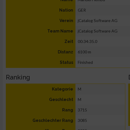
GER
Nation
jCatalog Software AG
Verein
jCatalog Software AG
Team Name
00:34:35.0
Zeit
6100 m
Distanz
Finished
Status
Ranking
M
Kategorie
M
Geschlecht
3715
Rang
3085
Geschlechter Rang