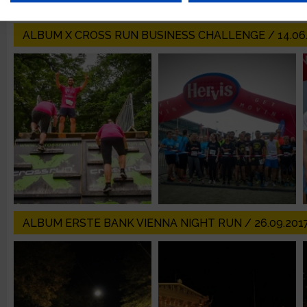
Verwendung reduzierter Daten zur Auswahl von Werbeanzeige
ALBUM X CROSS RUN BUSINESS CHALLENGE / 14.06
Erstellung von Profilen für personalisierte Werbung
Verwendung von Profilen zur Auswahl personalisierter Werbun
Erstellung von Profilen zur Personalisierung von Inhalten
Verwendung von Profilen zur Auswahl personalisierter Inhalte
ALBUM ERSTE BANK VIENNA NIGHT RUN / 26.09.201
Messung der Werbeleistung
Messung der Performance von Inhalten