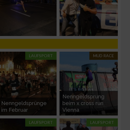
n von Daten aus
LAUFSPORT
MUD RACE
zieren
Nenngeldsprung
Nenngeldsprünge
beim x cross run
im Februar
Vienna
LAUFSPORT
LAUFSPORT