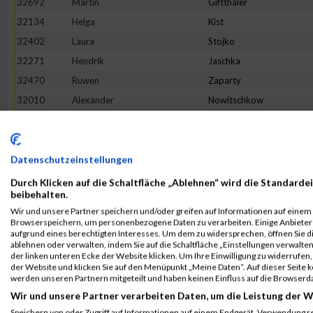
32692
Martin
Giftthaler
32134
Helga
Kist
32402
Laura
Stojko
32271
Hendrik
Jaschka
32470
Ruwen
Zaparty
32010
Alexander
Nowitschkow
32158
Manon
Raap
32130
Aurelia
Herrmann-Köck
32952
Jan-Henrik
Von Salzen
Datenschutzeinstellungen
32004
Christian
Lipp
Durch Klicken auf die Schaltfläche „Ablehnen“ wird die Standardei
beibehalten.
32976
Stefan
Loew
Wir und unsere Partner speichern und/oder greifen auf Informationen auf einem G
32391
Franziska
Schmid
Browserspeichern, um personenbezogene Daten zu verarbeiten. Einige Anbiete
aufgrund eines berechtigten Interesses. Um dem zu widersprechen, öffnen Sie die
32044
Susanne
Beckers
ablehnen oder verwalten, indem Sie auf die Schaltfläche „Einstellungen verwalten“
der linken unteren Ecke der Website klicken. Um Ihre Einwilligung zu widerrufen, 
32696
Torsten
Freese
der Website und klicken Sie auf den Menüpunkt „Meine Daten“. Auf dieser Seite 
32625
Matthias
Roessle
werden unseren Partnern mitgeteilt und haben keinen Einfluss auf die Browserd
Wir und unsere Partner verarbeiten Daten, um die Leistung der W
32762
Christian
Wetzel
Speichern von oder Zugriff auf Informationen auf einem Endgerät. Verwendung r