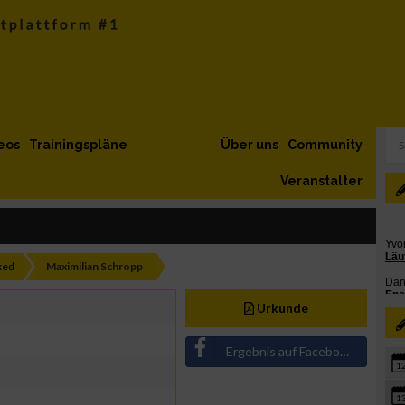
eos
Trainingspläne
Über uns
Community
Veranstalter
xed
Maximilian Schropp
Urkunde
Ergebnis auf Facebook teilen
1
1