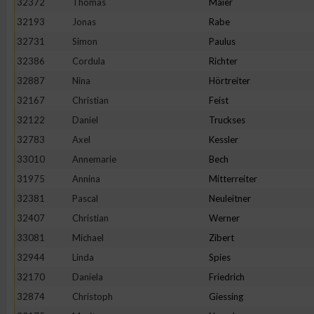
32372
Thomas
Maier
IAB-Besonderheiten:
32193
Jonas
Rabe
Verwendung genauer Standortdaten
32731
Simon
Paulus
32386
Cordula
Richter
Geräte anhand von aktiv angeforderten Informationen identifi
32887
Nina
Hörtreiter
32167
Christian
Feist
Nicht-IAB-Verarbeitungszwecke:
32122
Daniel
Truckses
Notwendig
32783
Axel
Kessler
33010
Annemarie
Bech
31975
Annina
Mitterreiter
Performance
32381
Pascal
Neuleitner
32407
Christian
Werner
Funktional
33081
Michael
Zibert
32944
Linda
Spies
Werbung
32170
Daniela
Friedrich
32874
Christoph
Giessing