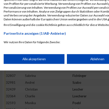
32716
Dorothee
Brunner
von Profilen für personalisierte Werbung. Verwendung von Profilen zur Auswahl p
32971
Ariane
Sutor
Personalisierung von Inhalten. Verwendung von Profilen zur Auswahl personalis
Performance von Inhalten. Analyse von Zielgruppen durch Statistiken oder Komb
32438
Heiko
Goebel
und Verbesserung der Angebote. Verwendung reduzierter Daten zur Auswahl von
Daten können außerhalb der Europäischen Union weitergegeben und in die USA 
32160
Luyen
Vu
Ihre Einwilligung und die cookie Richtlinie gelten ausschließlich für diese Website
33058
Anton
Nerb
Partnerliste anzeigen (1 IAB-Anbieter)
33051
Katharina
Linseisen
32166
Franziska
Dietrich
Wir nutzen Ihre Daten für folgende Zwecke:
IAB-Verarbeitungszwecke:
33043
Ruslan
Keller
33045
Henry
Konrad
Speichern von oder Zugriff auf Informationen auf einem Endge
Alle akzeptieren
Ablehnen
32682
Konstantin
Dafelmair
32886
Larissa
Holdenried
Verwendung reduzierter Daten zur Auswahl von Werbeanzeige
32807
Sabrina
Fichtinger
32981
Andrei
Szabo
Erstellung von Profilen für personalisierte Werbung
32439
Christian
Lescher
32064
Charlie
Loecherer
32593
Monika
Poebl
Verwendung von Profilen zur Auswahl personalisierter Werbun