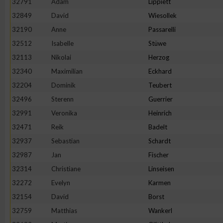
32791
Adam
Lippiett
32849
David
Wiesollek
32190
Anne
Passarelli
32512
Isabelle
Stüwe
32113
Nikolai
Herzog
32340
Maximilian
Eckhard
32204
Dominik
Teubert
32496
Sterenn
Guerrier
32991
Veronika
Heinrich
32471
Reik
Badelt
32937
Sebastian
Schardt
32987
Jan
Fischer
32314
Christiane
Linseisen
32272
Evelyn
Karmen
32154
David
Borst
32759
Matthias
Wankerl