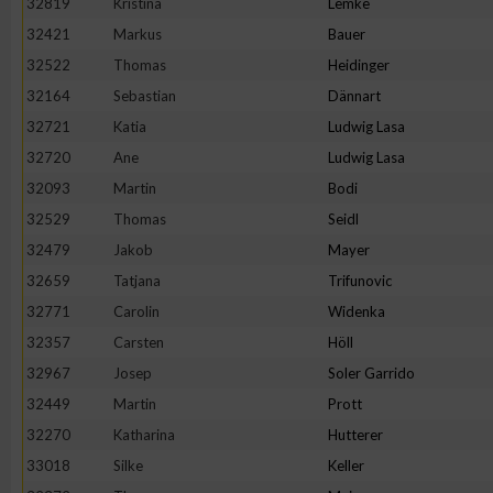
32819
Kristina
Lemke
32421
Markus
Bauer
Erstellung von Profilen zur Personalisierung von Inhalten
32522
Thomas
Heidinger
32164
Sebastian
Dännart
Verwendung von Profilen zur Auswahl personalisierter Inhalte
32721
Katia
Ludwig Lasa
32720
Ane
Ludwig Lasa
Messung der Werbeleistung
32093
Martin
Bodi
32529
Thomas
Seidl
Messung der Performance von Inhalten
32479
Jakob
Mayer
32659
Tatjana
Trifunovic
Analyse von Zielgruppen durch Statistiken oder Kombinatione
32771
Carolin
Widenka
verschiedenen Quellen
32357
Carsten
Höll
32967
Josep
Soler Garrido
Entwicklung und Verbesserung der Angebote
32449
Martin
Prott
32270
Katharina
Hutterer
Verwendung reduzierter Daten zur Auswahl von Inhalten
33018
Silke
Keller