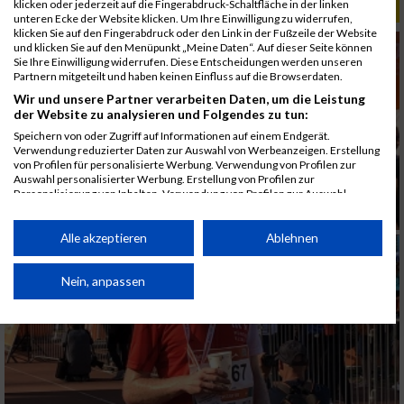
klicken oder jederzeit auf die Fingerabdruck-Schaltfläche in der linken
ALBUM B2RUN MÜNCHEN, B2RUN / 16.07.2019
unteren Ecke der Website klicken. Um Ihre Einwilligung zu widerrufen,
klicken Sie auf den Fingerabdruck oder den Link in der Fußzeile der Website
und klicken Sie auf den Menüpunkt „Meine Daten“. Auf dieser Seite können
Sie Ihre Einwilligung widerrufen. Diese Entscheidungen werden unseren
Partnern mitgeteilt und haben keinen Einfluss auf die Browserdaten.
Wir und unsere Partner verarbeiten Daten, um die Leistung
der Website zu analysieren und Folgendes zu tun:
Speichern von oder Zugriff auf Informationen auf einem Endgerät.
Verwendung reduzierter Daten zur Auswahl von Werbeanzeigen. Erstellung
von Profilen für personalisierte Werbung. Verwendung von Profilen zur
Auswahl personalisierter Werbung. Erstellung von Profilen zur
Personalisierung von Inhalten. Verwendung von Profilen zur Auswahl
personalisierter Inhalte. Messung der Werbeleistung. Messung der
Performance von Inhalten. Analyse von Zielgruppen durch Statistiken oder
Kombinationen von Daten aus verschiedenen Quellen. Entwicklung und
Alle akzeptieren
Ablehnen
Verbesserung der Angebote. Verwendung reduzierter Daten zur Auswahl
von Inhalten.
Daten können außerhalb der Europäischen Union weitergegeben und in die
Nein, anpassen
USA gesendet werden.
Ihre Einwilligung und die cookie Richtlinie gelten ausschließlich für diese
Website/App.
Partnerliste anzeigen (1 IAB-Anbieter)
Wir nutzen Ihre Daten für folgende Zwecke: