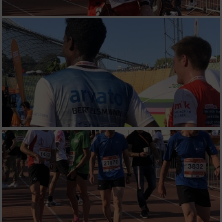
IAB-Verarbeitungszwecke:
Speichern von oder Zugriff auf Informationen
auf einem Endgerät
Verwendung reduzierter Daten zur Auswahl
von Werbeanzeigen
Erstellung von Profilen für personalisierte
Werbung
Verwendung von Profilen zur Auswahl
personalisierter Werbung
Erstellung von Profilen zur Personalisierung
von Inhalten
Verwendung von Profilen zur Auswahl
personalisierter Inhalte
Messung der Werbeleistung