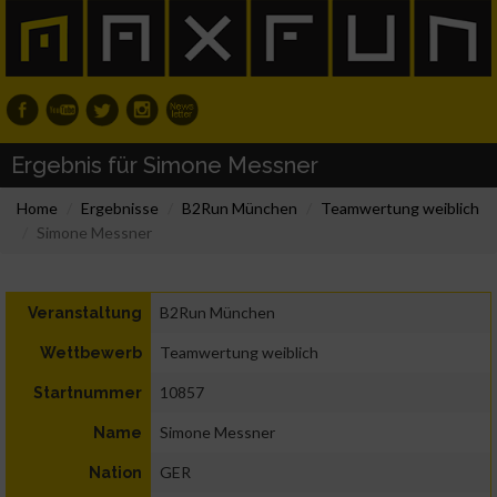
Ergebnis für Simone Messner
Home
Ergebnisse
B2Run München
Teamwertung weiblich
Simone Messner
B2Run München
Veranstaltung
Teamwertung weiblich
Wettbewerb
10857
Startnummer
Simone Messner
Name
GER
Nation