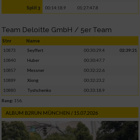
00:14:18.9
01:27:47.8
Split 3
Team Deloitte GmbH / 5er Team
Stnr
Name
10873
Seyffert
00:30:29.4
02:39:21
10840
Huber
00:30:47.7
10857
Messner
00:32:22.6
10889
Xiong
00:32:23.2
10880
Tyshchenko
00:33:18.9
Rang:
156.
ALBUM B2RUN MÜNCHEN / 15.07.2026