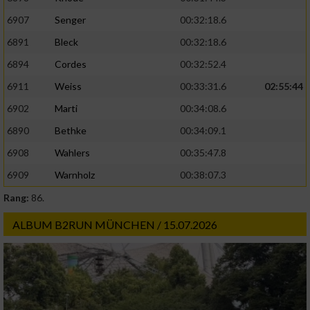
6907
Senger
00:32:18.6
6891
Bleck
00:32:18.6
6894
Cordes
00:32:52.4
6911
Weiss
00:33:31.6
02:55:44
6902
Marti
00:34:08.6
6890
Bethke
00:34:09.1
6908
Wahlers
00:35:47.8
6909
Warnholz
00:38:07.3
Rang:
86.
ALBUM B2RUN MÜNCHEN / 15.07.2026