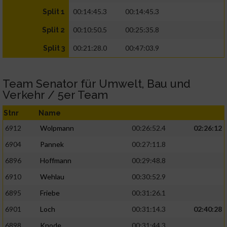
00:14:45.3
00:14:45.3
Split 1
00:10:50.5
00:25:35.8
Split 2
00:21:28.0
00:47:03.9
Split 3
Team Senator für Umwelt, Bau und
Verkehr / 5er Team
Stnr
Name
6912
Wolpmann
00:26:52.4
02:26:12
6904
Pannek
00:27:11.8
6896
Hoffmann
00:29:48.8
6910
Wehlau
00:30:52.9
6895
Friebe
00:31:26.1
6901
Loch
00:31:14.3
02:40:28
6898
Knode
00:31:44.3