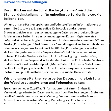
Datenschutzeinstellungen
Durch Klicken auf die Schaltfläche „Ablehnen“ wird die
Standardeinstellung nur für unbedingt erforderliche cookie
beibehalten.
Wir und unsere Partner speichern und/oder greifen auf Informationen auf
einem Gerät zu, wie z. B. eindeutige IDs in cookie und anderen
Browserspeichern, um personenbezogene Daten zu verarbeiten. Einige
Anbieter verarbeiten Ihre personenbezogenen Daten möglicherweise
aufgrund eines berechtigten Interesses. Um dem zu widersprechen, öffnen
Sie die „Einstellungen“. Sie können Ihre Einstellungen akzeptieren, ablehnen
oder verwalten, indem Sie auf die Schaltfläche „Einstellungen verwalten“
klicken oder jederzeit auf die Fingerabdruck-Schaltfläche in der linken
unteren Ecke der Website klicken. Um Ihre Einwilligung zu widerrufen,
klicken Sie auf den Fingerabdruck oder den Link in der Fußzeile der Website
und klicken Sie auf den Menüpunkt „Meine Daten“. Auf dieser Seite können
Sie Ihre Einwilligung widerrufen. Diese Entscheidungen werden unseren
Partnern mitgeteilt und haben keinen Einfluss auf die Browserdaten.
Wir und unsere Partner verarbeiten Daten, um die Leistung
der Website zu analysieren und Folgendes zu tun:
Speichern von oder Zugriff auf Informationen auf einem Endgerät.
Verwendung reduzierter Daten zur Auswahl von Werbeanzeigen. Erstellung
von Profilen für personalisierte Werbung. Verwendung von Profilen zur
Auswahl personalisierter Werbung. Erstellung von Profilen zur
ALBUM B2RUN MÜNCHEN, B2RUN / 16.07.2019
Personalisierung von Inhalten. Verwendung von Profilen zur Auswahl
personalisierter Inhalte. Messung der Werbeleistung. Messung der