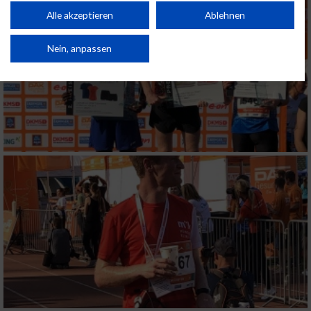
Performance von Inhalten. Analyse von Zielgruppen durch Statistiken oder
Kombinationen von Daten aus verschiedenen Quellen. Entwicklung und
Alle akzeptieren
Ablehnen
Verbesserung der Angebote. Verwendung reduzierter Daten zur Auswahl
von Inhalten.
Daten können außerhalb der Europäischen Union weitergegeben und in die
Nein, anpassen
USA gesendet werden.
Ihre Einwilligung und die cookie Richtlinie gelten ausschließlich für diese
Website/App.
Partnerliste anzeigen (1 IAB-Anbieter)
Wir nutzen Ihre Daten für folgende Zwecke:
IAB-Verarbeitungszwecke:
Speichern von oder Zugriff auf Informationen
auf einem Endgerät
Verwendung reduzierter Daten zur Auswahl
von Werbeanzeigen
Erstellung von Profilen für personalisierte
Werbung
Verwendung von Profilen zur Auswahl