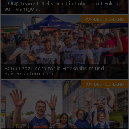
RUN5 Teamstaffel startet in Lübeck mit Fokus
auf Teamgeist
RUN-DEUTSCHLAND
B2Run 2026 schaltet in Hockenheim und
Kaiserslautern hoch
RUN-DEUTSCHLAND