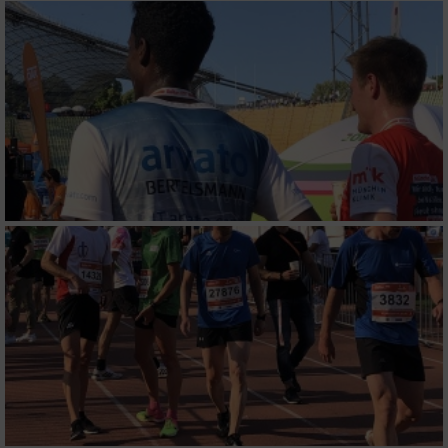
personalisierter Werbung
Erstellung von Profilen zur Personalisierung
von Inhalten
Verwendung von Profilen zur Auswahl
personalisierter Inhalte
Messung der Werbeleistung
Messung der Performance von Inhalten
Analyse von Zielgruppen durch Statistiken
oder Kombinationen von Daten aus
verschiedenen Quellen
Entwicklung und Verbesserung der Angebote
Verwendung reduzierter Daten zur Auswahl
von Inhalten