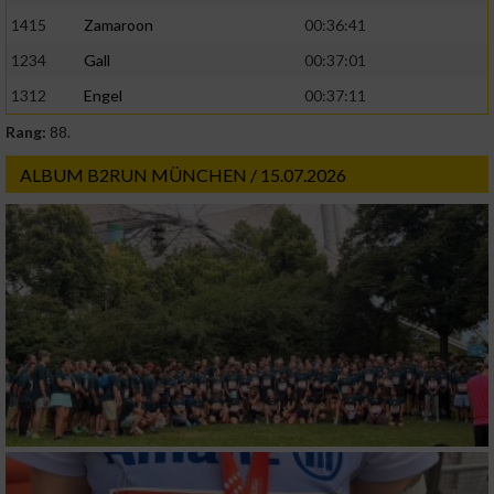
1415
Zamaroon
00:36:41
1234
Gall
00:37:01
1312
Engel
00:37:11
Rang:
88.
ALBUM B2RUN MÜNCHEN / 15.07.2026