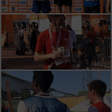
Verwendung von Profilen zur Auswahl
personalisierter Inhalte
Messung der Werbeleistung
Messung der Performance von Inhalten
Analyse von Zielgruppen durch Statistiken
oder Kombinationen von Daten aus
verschiedenen Quellen
Entwicklung und Verbesserung der Angebote
Verwendung reduzierter Daten zur Auswahl
von Inhalten
IAB-Besonderheiten:
Verwendung genauer Standortdaten