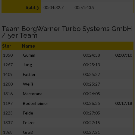
00:04:32.7
00:51:43.9
Split 3
Team BorgWarner Turbo Systems GmbH
/ 5er Team
Stnr
Name
1350
Gumm
00:24:58
02:07:10
1267
Jung
00:25:13
1409
Fattler
00:25:27
1200
Weiß
00:25:27
1316
Martorana
00:26:05
1197
Bodenheimer
00:26:35
02:17:18
1223
Felde
00:27:05
1337
Fetzer
00:27:15
1368
Groß
00:27:21