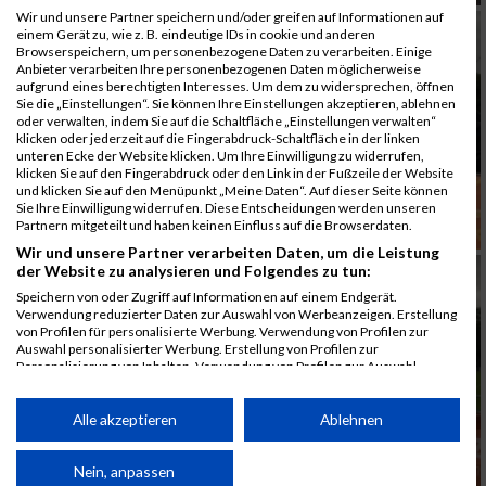
Wir und unsere Partner speichern und/oder greifen auf Informationen auf
einem Gerät zu, wie z. B. eindeutige IDs in cookie und anderen
Browserspeichern, um personenbezogene Daten zu verarbeiten. Einige
Anbieter verarbeiten Ihre personenbezogenen Daten möglicherweise
aufgrund eines berechtigten Interesses. Um dem zu widersprechen, öffnen
Sie die „Einstellungen“. Sie können Ihre Einstellungen akzeptieren, ablehnen
oder verwalten, indem Sie auf die Schaltfläche „Einstellungen verwalten“
klicken oder jederzeit auf die Fingerabdruck-Schaltfläche in der linken
unteren Ecke der Website klicken. Um Ihre Einwilligung zu widerrufen,
klicken Sie auf den Fingerabdruck oder den Link in der Fußzeile der Website
und klicken Sie auf den Menüpunkt „Meine Daten“. Auf dieser Seite können
Sie Ihre Einwilligung widerrufen. Diese Entscheidungen werden unseren
Partnern mitgeteilt und haben keinen Einfluss auf die Browserdaten.
Wir und unsere Partner verarbeiten Daten, um die Leistung
der Website zu analysieren und Folgendes zu tun:
Speichern von oder Zugriff auf Informationen auf einem Endgerät.
Verwendung reduzierter Daten zur Auswahl von Werbeanzeigen. Erstellung
von Profilen für personalisierte Werbung. Verwendung von Profilen zur
Auswahl personalisierter Werbung. Erstellung von Profilen zur
Personalisierung von Inhalten. Verwendung von Profilen zur Auswahl
personalisierter Inhalte. Messung der Werbeleistung. Messung der
Performance von Inhalten. Analyse von Zielgruppen durch Statistiken oder
Kombinationen von Daten aus verschiedenen Quellen. Entwicklung und
Alle akzeptieren
Ablehnen
Verbesserung der Angebote. Verwendung reduzierter Daten zur Auswahl
von Inhalten.
Daten können außerhalb der Europäischen Union weitergegeben und in die
Nein, anpassen