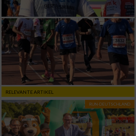
Geräte anhand von aktiv angeforderten
Informationen identifizieren
Nicht-IAB-Verarbeitungszwecke:
Notwendig
Performance
Funktional
RELEVANTE ARTIKEL
Werbung
RUN-DEUTSCHLAND