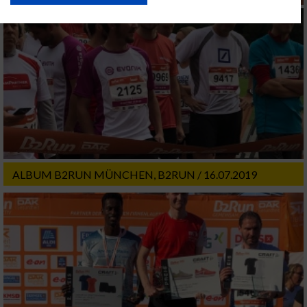
USA gesendet werden.
Ihre Einwilligung und die cookie Richtlinie gelten ausschließlich für diese
Website/App.
Partnerliste anzeigen (1 IAB-Anbieter)
Wir nutzen Ihre Daten für folgende Zwecke:
IAB-Verarbeitungszwecke:
Speichern von oder Zugriff auf Informationen
auf einem Endgerät
Verwendung reduzierter Daten zur Auswahl
von Werbeanzeigen
ALBUM B2RUN MÜNCHEN, B2RUN / 16.07.2019
Erstellung von Profilen für personalisierte
Werbung
Verwendung von Profilen zur Auswahl
personalisierter Werbung
Erstellung von Profilen zur Personalisierung
von Inhalten