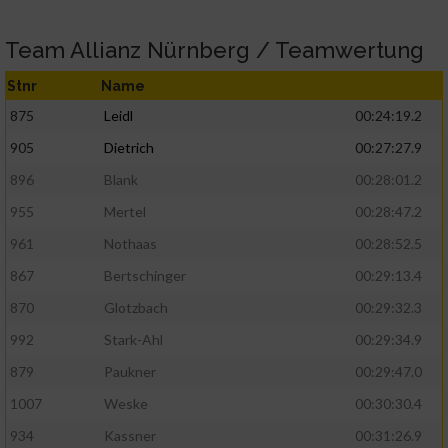
Team Allianz Nürnberg / Teamwertung
Stnr
Name
875
Leidl
00:24:19.2
905
Dietrich
00:27:27.9
896
Blank
00:28:01.2
955
Mertel
00:28:47.2
961
Nothaas
00:28:52.5
867
Bertschinger
00:29:13.4
870
Glotzbach
00:29:32.3
992
Stark-Ahl
00:29:34.9
879
Paukner
00:29:47.0
1007
Weske
00:30:30.4
934
Kassner
00:31:26.9