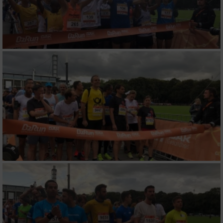
auf einem Endgerät
Verwendung reduzierter Daten zur Auswahl
von Werbeanzeigen
Erstellung von Profilen für personalisierte
Werbung
Verwendung von Profilen zur Auswahl
personalisierter Werbung
Erstellung von Profilen zur Personalisierung
von Inhalten
Verwendung von Profilen zur Auswahl
personalisierter Inhalte
Messung der Werbeleistung
Messung der Performance von Inhalten