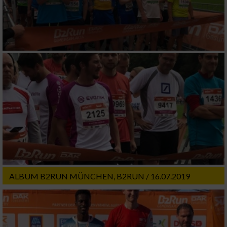
Analyse von Zielgruppen durch Statistiken
oder Kombinationen von Daten aus
verschiedenen Quellen
Entwicklung und Verbesserung der Angebote
Verwendung reduzierter Daten zur Auswahl
von Inhalten
IAB-Besonderheiten:
Verwendung genauer Standortdaten
Geräte anhand von aktiv angeforderten
Informationen identifizieren
ALBUM B2RUN MÜNCHEN, B2RUN / 16.07.2019
Nicht-IAB-Verarbeitungszwecke:
Notwendig