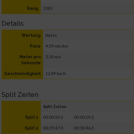
1383
Rang
Details
Netto
Wertung
4:39 min/km
Pace
3,58 m/s
Meter pro
Sekunde
12,89 km/h
Geschwindigkeit
Split Zeiten
Split Zeiten
00:00:59.2
00:00:59.2
Split 1
00:29:47.0
00:30:46.3
Split 2