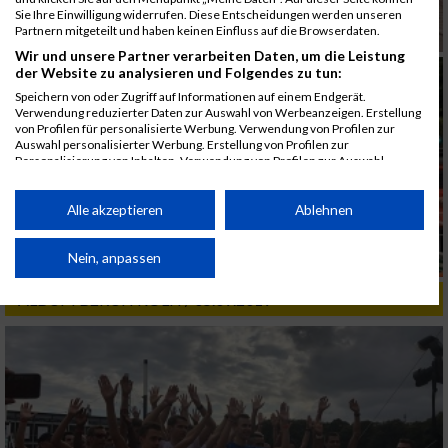
Sie Ihre Einwilligung widerrufen. Diese Entscheidungen werden unseren
Partnern mitgeteilt und haben keinen Einfluss auf die Browserdaten.
Wir und unsere Partner verarbeiten Daten, um die Leistung
der Website zu analysieren und Folgendes zu tun:
Speichern von oder Zugriff auf Informationen auf einem Endgerät.
Verwendung reduzierter Daten zur Auswahl von Werbeanzeigen. Erstellung
von Profilen für personalisierte Werbung. Verwendung von Profilen zur
Auswahl personalisierter Werbung. Erstellung von Profilen zur
Personalisierung von Inhalten. Verwendung von Profilen zur Auswahl
personalisierter Inhalte. Messung der Werbeleistung. Messung der
Performance von Inhalten. Analyse von Zielgruppen durch Statistiken oder
Kombinationen von Daten aus verschiedenen Quellen. Entwicklung und
Alle akzeptieren
Ablehnen
Verbesserung der Angebote. Verwendung reduzierter Daten zur Auswahl
von Inhalten.
Daten können außerhalb der Europäischen Union weitergegeben und in die
Nein, anpassen
USA gesendet werden.
Ihre Einwilligung und die cookie Richtlinie gelten ausschließlich für diese
ALBUM B2RUN KÖLN / 05.09.2019
Website/App.
Partnerliste anzeigen (1 IAB-Anbieter)
Wir nutzen Ihre Daten für folgende Zwecke:
IAB-Verarbeitungszwecke:
Speichern von oder Zugriff auf Informationen