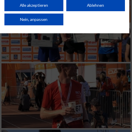
Performance von Inhalten. Analyse von Zielgruppen durch Statistiken oder
Kombinationen von Daten aus verschiedenen Quellen. Entwicklung und
Alle akzeptieren
Ablehnen
Verbesserung der Angebote. Verwendung reduzierter Daten zur Auswahl
von Inhalten.
Daten können außerhalb der Europäischen Union weitergegeben und in die
Nein, anpassen
USA gesendet werden.
Ihre Einwilligung und die cookie Richtlinie gelten ausschließlich für diese
Website/App.
Partnerliste anzeigen (1 IAB-Anbieter)
Wir nutzen Ihre Daten für folgende Zwecke:
IAB-Verarbeitungszwecke:
Speichern von oder Zugriff auf Informationen
auf einem Endgerät
Verwendung reduzierter Daten zur Auswahl
von Werbeanzeigen
Erstellung von Profilen für personalisierte
Werbung
Verwendung von Profilen zur Auswahl