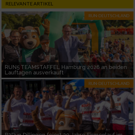
RELEVANTE ARTIKEL
IAB-Besonderheiten:
RUN-DEUTSCHLAND
Verwendung genauer Standortdaten
Geräte anhand von aktiv angeforderten
Informationen identifizieren
Nicht-IAB-Verarbeitungszwecke:
Notwendig
RUN5 TEAMSTAFFEL Hamburg 2026 an beiden
Lauftagen ausverkauft
Performance
RUN-DEUTSCHLAND
Funktional
Werbung
B2Run Dillingen feiert 20 Jahre Firmenlauf im