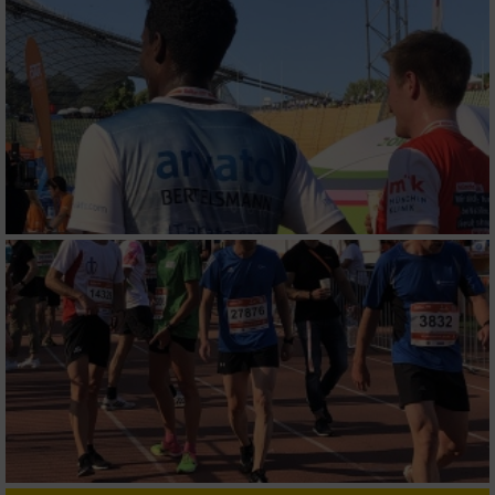
personalisierter Werbung
Erstellung von Profilen zur Personalisierung
von Inhalten
Verwendung von Profilen zur Auswahl
personalisierter Inhalte
Messung der Werbeleistung
Messung der Performance von Inhalten
Analyse von Zielgruppen durch Statistiken
oder Kombinationen von Daten aus
verschiedenen Quellen
Entwicklung und Verbesserung der Angebote
Verwendung reduzierter Daten zur Auswahl
von Inhalten