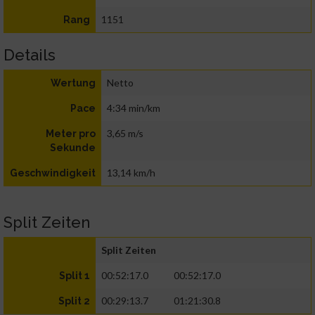
1151
Rang
Details
Netto
Wertung
4:34 min/km
Pace
3,65 m/s
Meter pro
Sekunde
13,14 km/h
Geschwindigkeit
Split Zeiten
Split Zeiten
00:52:17.0
00:52:17.0
Split 1
00:29:13.7
01:21:30.8
Split 2