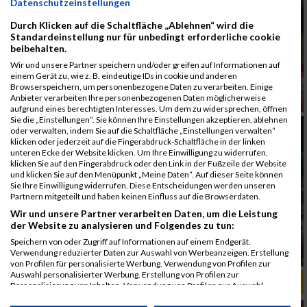
Datenschutzeinstellungen
Durch Klicken auf die Schaltfläche „Ablehnen“ wird die
Standardeinstellung nur für unbedingt erforderliche cookie
beibehalten.
Wir und unsere Partner speichern und/oder greifen auf Informationen auf
einem Gerät zu, wie z. B. eindeutige IDs in cookie und anderen
Browserspeichern, um personenbezogene Daten zu verarbeiten. Einige
Anbieter verarbeiten Ihre personenbezogenen Daten möglicherweise
aufgrund eines berechtigten Interesses. Um dem zu widersprechen, öffnen
Sie die „Einstellungen“. Sie können Ihre Einstellungen akzeptieren, ablehnen
oder verwalten, indem Sie auf die Schaltfläche „Einstellungen verwalten“
klicken oder jederzeit auf die Fingerabdruck-Schaltfläche in der linken
unteren Ecke der Website klicken. Um Ihre Einwilligung zu widerrufen,
klicken Sie auf den Fingerabdruck oder den Link in der Fußzeile der Website
und klicken Sie auf den Menüpunkt „Meine Daten“. Auf dieser Seite können
Sie Ihre Einwilligung widerrufen. Diese Entscheidungen werden unseren
Partnern mitgeteilt und haben keinen Einfluss auf die Browserdaten.
Wir und unsere Partner verarbeiten Daten, um die Leistung
der Website zu analysieren und Folgendes zu tun:
Speichern von oder Zugriff auf Informationen auf einem Endgerät.
Verwendung reduzierter Daten zur Auswahl von Werbeanzeigen. Erstellung
von Profilen für personalisierte Werbung. Verwendung von Profilen zur
Auswahl personalisierter Werbung. Erstellung von Profilen zur
ALBUM B2RUN MÜNCHEN, B2RUN / 16.07.2019
Personalisierung von Inhalten. Verwendung von Profilen zur Auswahl
personalisierter Inhalte. Messung der Werbeleistung. Messung der