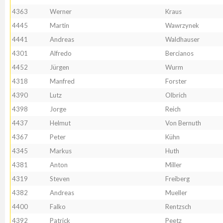
4363
Werner
Kraus
4445
Martin
Wawrzynek
4441
Andreas
Waldhauser
4301
Alfredo
Bercianos
4452
Jürgen
Wurm
4318
Manfred
Forster
4390
Lutz
Olbrich
4398
Jorge
Reich
4437
Helmut
Von Bernuth
4367
Peter
Kühn
4345
Markus
Huth
4381
Anton
Miller
4319
Steven
Freiberg
4382
Andreas
Mueller
4400
Falko
Rentzsch
4392
Patrick
Peetz