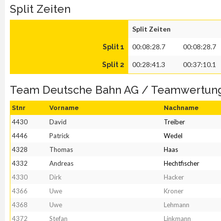
Split Zeiten
Split Zeiten
00:08:28.7
00:08:28.7
Split 1
00:28:41.3
00:37:10.1
Split 2
Team Deutsche Bahn AG / Teamwertun
Stnr
Vorname
Nachname
4430
David
Treiber
4446
Patrick
Wedel
4328
Thomas
Haas
4332
Andreas
Hechtfischer
4330
Dirk
Hacker
4366
Uwe
Kroner
4368
Uwe
Lehmann
4372
Stefan
Linkmann