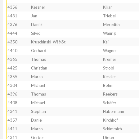
4356
Kessner
Kilian
4431
Jan
Triebel
4376
Daniel
Meredith
4444
Silvio
Waurig
4350
Kruschinski-Wã¼St
Kai
4440
Gerhard
Wagner
4365
Thomas
Kremer
4425
Christian
Strobl
4355
Marco
Kessler
4304
Michael
Böhm
4396
Thomas
Reekers
4408
Michael
Schäfer
4341
Stephan
Habermann
4357
Daniel
Kirchhof
4411
Marco
Schimmich
4311
Gerber
Dieter