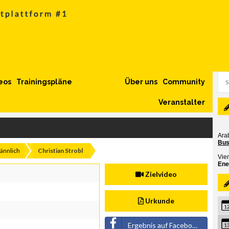
eos
Trainingspläne
Über uns
Community
Veranstalter
ännlich
Christian Strobl
Zielvideo
Urkunde
1
Ergebnis auf Facebook teilen
1