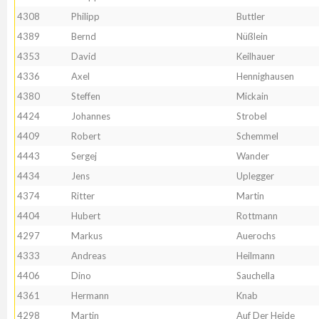
4308
Philipp
Buttler
4389
Bernd
Nüßlein
4353
David
Keilhauer
4336
Axel
Hennighausen
4380
Steffen
Mickain
4424
Johannes
Strobel
4409
Robert
Schemmel
4443
Sergej
Wander
4434
Jens
Uplegger
4374
Ritter
Martin
4404
Hubert
Rottmann
4297
Markus
Auerochs
4333
Andreas
Heilmann
4406
Dino
Sauchella
4361
Hermann
Knab
4298
Martin
Auf Der Heide