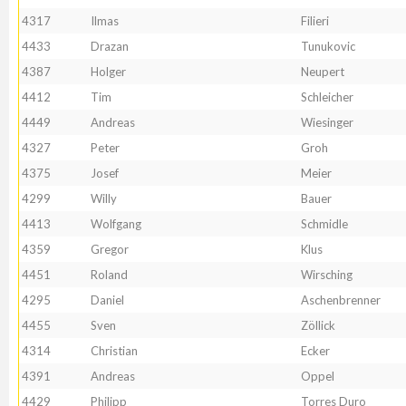
4317
Ilmas
Filieri
4433
Drazan
Tunukovic
4387
Holger
Neupert
4412
Tim
Schleicher
4449
Andreas
Wiesinger
4327
Peter
Groh
4375
Josef
Meier
4299
Willy
Bauer
4413
Wolfgang
Schmidle
4359
Gregor
Klus
4451
Roland
Wirsching
4295
Daniel
Aschenbrenner
4455
Sven
Zöllick
4314
Christian
Ecker
4391
Andreas
Oppel
4429
Philipp
Torres Duro