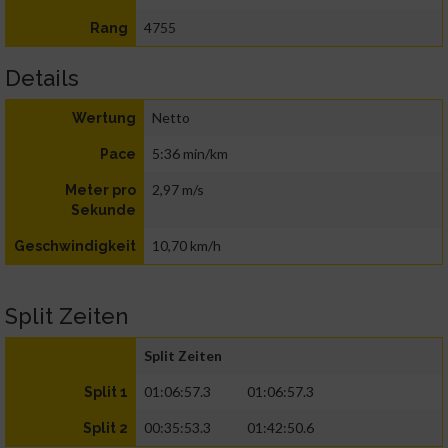
4755
Rang
Details
Netto
Wertung
5:36 min/km
Pace
2,97 m/s
Meter pro
Sekunde
10,70 km/h
Geschwindigkeit
Split Zeiten
Split Zeiten
01:06:57.3
01:06:57.3
Split 1
00:35:53.3
01:42:50.6
Split 2