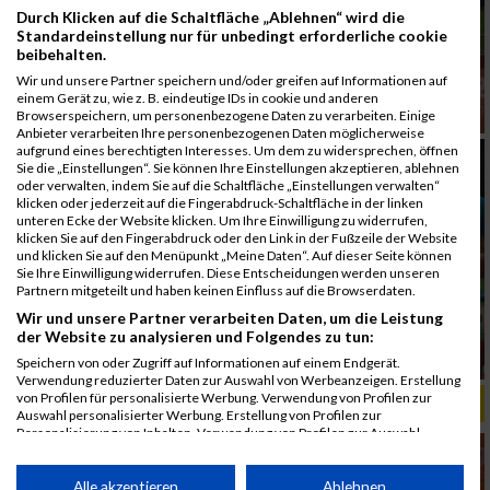
Durch Klicken auf die Schaltfläche „Ablehnen“ wird die
Standardeinstellung nur für unbedingt erforderliche cookie
beibehalten.
Wir und unsere Partner speichern und/oder greifen auf Informationen auf
einem Gerät zu, wie z. B. eindeutige IDs in cookie und anderen
Browserspeichern, um personenbezogene Daten zu verarbeiten. Einige
Anbieter verarbeiten Ihre personenbezogenen Daten möglicherweise
aufgrund eines berechtigten Interesses. Um dem zu widersprechen, öffnen
Sie die „Einstellungen“. Sie können Ihre Einstellungen akzeptieren, ablehnen
oder verwalten, indem Sie auf die Schaltfläche „Einstellungen verwalten“
klicken oder jederzeit auf die Fingerabdruck-Schaltfläche in der linken
unteren Ecke der Website klicken. Um Ihre Einwilligung zu widerrufen,
klicken Sie auf den Fingerabdruck oder den Link in der Fußzeile der Website
und klicken Sie auf den Menüpunkt „Meine Daten“. Auf dieser Seite können
Sie Ihre Einwilligung widerrufen. Diese Entscheidungen werden unseren
Partnern mitgeteilt und haben keinen Einfluss auf die Browserdaten.
Wir und unsere Partner verarbeiten Daten, um die Leistung
der Website zu analysieren und Folgendes zu tun:
Speichern von oder Zugriff auf Informationen auf einem Endgerät.
Verwendung reduzierter Daten zur Auswahl von Werbeanzeigen. Erstellung
von Profilen für personalisierte Werbung. Verwendung von Profilen zur
ALBUM B2RUN MÜNCHEN, B2RUN / 16.07.2019
Auswahl personalisierter Werbung. Erstellung von Profilen zur
Personalisierung von Inhalten. Verwendung von Profilen zur Auswahl
personalisierter Inhalte. Messung der Werbeleistung. Messung der
Performance von Inhalten. Analyse von Zielgruppen durch Statistiken oder
Kombinationen von Daten aus verschiedenen Quellen. Entwicklung und
Alle akzeptieren
Ablehnen