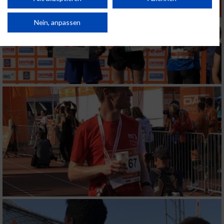
Verbesserung der Angebote. Verwendung reduzierter Daten zur Auswahl
von Inhalten.
Daten können außerhalb der Europäischen Union weitergegeben und in die
Nein, anpassen
USA gesendet werden.
Ihre Einwilligung und die cookie Richtlinie gelten ausschließlich für diese
Website/App.
Partnerliste anzeigen (1 IAB-Anbieter)
Wir nutzen Ihre Daten für folgende Zwecke:
IAB-Verarbeitungszwecke:
Speichern von oder Zugriff auf Informationen
auf einem Endgerät
Verwendung reduzierter Daten zur Auswahl
von Werbeanzeigen
Erstellung von Profilen für personalisierte
Werbung
Verwendung von Profilen zur Auswahl
personalisierter Werbung