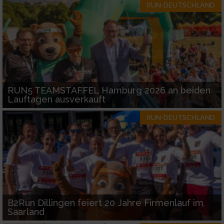
IAB-Besonderheiten:
RUN-DEUTSCHLAND
Verwendung genauer Standortdaten
Geräte anhand von aktiv angeforderten
Informationen identifizieren
Nicht-IAB-Verarbeitungszwecke:
RUN5 TEAMSTAFFEL Hamburg 2026 an beiden
Notwendig
Lauftagen ausverkauft
RUN-DEUTSCHLAND
Performance
Funktional
Werbung
B2Run Dillingen feiert 20 Jahre Firmenlauf im
Saarland