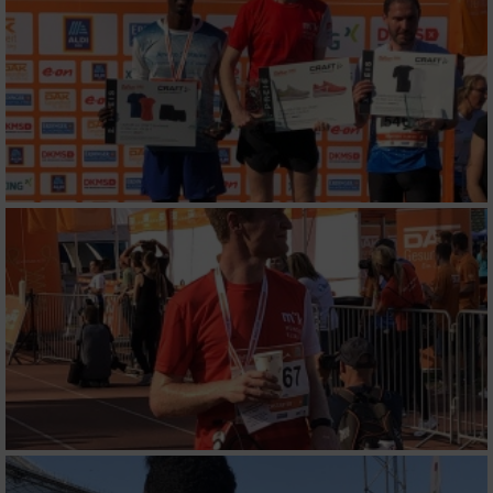
Speichern von oder Zugriff auf Informationen
auf einem Endgerät
Verwendung reduzierter Daten zur Auswahl
von Werbeanzeigen
Erstellung von Profilen für personalisierte
Werbung
Verwendung von Profilen zur Auswahl
personalisierter Werbung
Erstellung von Profilen zur Personalisierung
von Inhalten
Verwendung von Profilen zur Auswahl
personalisierter Inhalte
Messung der Werbeleistung