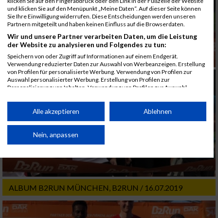
klicken Sie auf den Fingerabdruck oder den Link in der Fußzeile der Website
und klicken Sie auf den Menüpunkt „Meine Daten“. Auf dieser Seite können
Sie Ihre Einwilligung widerrufen. Diese Entscheidungen werden unseren
Partnern mitgeteilt und haben keinen Einfluss auf die Browserdaten.
Wir und unsere Partner verarbeiten Daten, um die Leistung
der Website zu analysieren und Folgendes zu tun:
Speichern von oder Zugriff auf Informationen auf einem Endgerät.
Verwendung reduzierter Daten zur Auswahl von Werbeanzeigen. Erstellung
von Profilen für personalisierte Werbung. Verwendung von Profilen zur
Auswahl personalisierter Werbung. Erstellung von Profilen zur
Personalisierung von Inhalten. Verwendung von Profilen zur Auswahl
personalisierter Inhalte. Messung der Werbeleistung. Messung der
Performance von Inhalten. Analyse von Zielgruppen durch Statistiken oder
Kombinationen von Daten aus verschiedenen Quellen. Entwicklung und
Alle akzeptieren
Ablehnen
Verbesserung der Angebote. Verwendung reduzierter Daten zur Auswahl
von Inhalten.
Daten können außerhalb der Europäischen Union weitergegeben und in die
Nein, anpassen
USA gesendet werden.
Ihre Einwilligung und die cookie Richtlinie gelten ausschließlich für diese
Website/App.
Partnerliste anzeigen (1 IAB-Anbieter)
ALBUM B2RUN MÜNCHEN, B2RUN / 16.07.2019
Wir nutzen Ihre Daten für folgende Zwecke:
IAB-Verarbeitungszwecke: