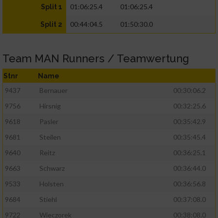
01:06:25.4
01:06:25.4
Split 1
00:44:04.5
01:50:30.0
Split 2
Team MAN Runners / Teamwertung
Stnr
Name
9437
Bernauer
00:30:06.2
9756
Hirsnig
00:32:25.6
9618
Pasler
00:35:42.9
9681
Steilen
00:35:45.4
9640
Reitz
00:36:25.1
9663
Schwarz
00:36:44.0
9533
Holsten
00:36:56.8
9684
Stiehl
00:37:08.0
9722
Wieczorek
00:38:08.0