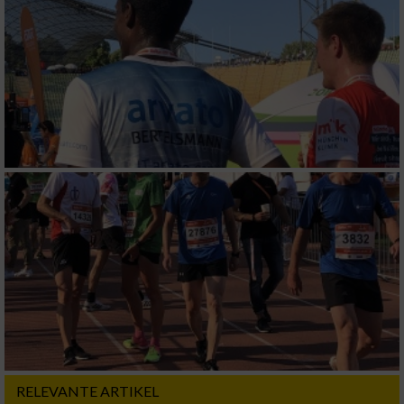
Messung der Performance von Inhalten
Analyse von Zielgruppen durch Statistiken
oder Kombinationen von Daten aus
verschiedenen Quellen
Entwicklung und Verbesserung der Angebote
Verwendung reduzierter Daten zur Auswahl
von Inhalten
IAB-Besonderheiten:
Verwendung genauer Standortdaten
Geräte anhand von aktiv angeforderten
Informationen identifizieren
Nicht-IAB-Verarbeitungszwecke:
Notwendig
RELEVANTE ARTIKEL