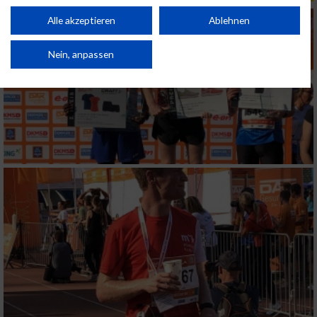
Performance von Inhalten. Analyse von Zielgruppen durch Statistiken oder
Kombinationen von Daten aus verschiedenen Quellen. Entwicklung und
Alle akzeptieren
Ablehnen
Verbesserung der Angebote. Verwendung reduzierter Daten zur Auswahl
von Inhalten.
Daten können außerhalb der Europäischen Union weitergegeben und in die
Nein, anpassen
USA gesendet werden.
Ihre Einwilligung und die cookie Richtlinie gelten ausschließlich für diese
Website/App.
Partnerliste anzeigen (1 IAB-Anbieter)
Wir nutzen Ihre Daten für folgende Zwecke:
IAB-Verarbeitungszwecke:
Speichern von oder Zugriff auf Informationen
auf einem Endgerät
Verwendung reduzierter Daten zur Auswahl
von Werbeanzeigen
Erstellung von Profilen für personalisierte
Werbung
Verwendung von Profilen zur Auswahl