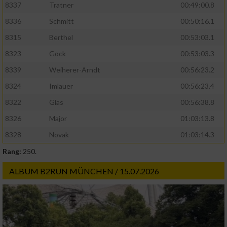
8337
Tratner
00:49:00.8
8336
Schmitt
00:50:16.1
8315
Berthel
00:53:03.1
8323
Gock
00:53:03.3
8339
Weiherer-Arndt
00:56:23.2
8324
Imlauer
00:56:23.4
8322
Glas
00:56:38.8
8326
Major
01:03:13.8
8328
Novak
01:03:14.3
Rang:
250.
ALBUM B2RUN MÜNCHEN / 15.07.2026