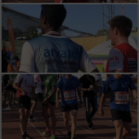
personalisierter Werbung
Erstellung von Profilen zur Personalisierung
von Inhalten
Verwendung von Profilen zur Auswahl
personalisierter Inhalte
Messung der Werbeleistung
Messung der Performance von Inhalten
Analyse von Zielgruppen durch Statistiken
oder Kombinationen von Daten aus
verschiedenen Quellen
Entwicklung und Verbesserung der Angebote
Verwendung reduzierter Daten zur Auswahl
von Inhalten