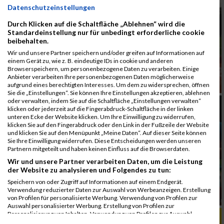
Datenschutzeinstellungen
Durch Klicken auf die Schaltfläche „Ablehnen“ wird die
Standardeinstellung nur für unbedingt erforderliche cookie
beibehalten.
Wir und unsere Partner speichern und/oder greifen auf Informationen auf
einem Gerät zu, wie z. B. eindeutige IDs in cookie und anderen
Browserspeichern, um personenbezogene Daten zu verarbeiten. Einige
Anbieter verarbeiten Ihre personenbezogenen Daten möglicherweise
aufgrund eines berechtigten Interesses. Um dem zu widersprechen, öffnen
Sie die „Einstellungen“. Sie können Ihre Einstellungen akzeptieren, ablehnen
oder verwalten, indem Sie auf die Schaltfläche „Einstellungen verwalten“
klicken oder jederzeit auf die Fingerabdruck-Schaltfläche in der linken
unteren Ecke der Website klicken. Um Ihre Einwilligung zu widerrufen,
klicken Sie auf den Fingerabdruck oder den Link in der Fußzeile der Website
und klicken Sie auf den Menüpunkt „Meine Daten“. Auf dieser Seite können
Sie Ihre Einwilligung widerrufen. Diese Entscheidungen werden unseren
Partnern mitgeteilt und haben keinen Einfluss auf die Browserdaten.
Wir und unsere Partner verarbeiten Daten, um die Leistung
der Website zu analysieren und Folgendes zu tun:
Speichern von oder Zugriff auf Informationen auf einem Endgerät.
Verwendung reduzierter Daten zur Auswahl von Werbeanzeigen. Erstellung
von Profilen für personalisierte Werbung. Verwendung von Profilen zur
Auswahl personalisierter Werbung. Erstellung von Profilen zur
Personalisierung von Inhalten. Verwendung von Profilen zur Auswahl
ALBUM B2RUN MÜNCHEN, B2RUN / 16.07.2019
personalisierter Inhalte. Messung der Werbeleistung. Messung der