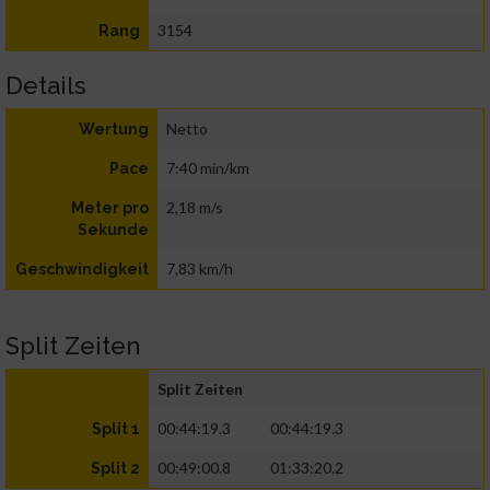
3154
Rang
Details
Netto
Wertung
7:40 min/km
Pace
2,18 m/s
Meter pro
Sekunde
7,83 km/h
Geschwindigkeit
Split Zeiten
Split Zeiten
00:44:19.3
00:44:19.3
Split 1
00:49:00.8
01:33:20.2
Split 2