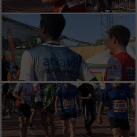
IAB-Verarbeitungszwecke:
Speichern von oder Zugriff auf Informationen
auf einem Endgerät
Verwendung reduzierter Daten zur Auswahl
von Werbeanzeigen
Erstellung von Profilen für personalisierte
Werbung
Verwendung von Profilen zur Auswahl
personalisierter Werbung
Erstellung von Profilen zur Personalisierung
von Inhalten
Verwendung von Profilen zur Auswahl
personalisierter Inhalte
Messung der Werbeleistung