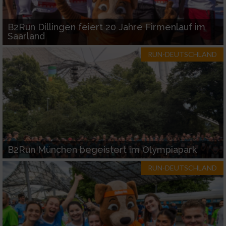
Notwendig
B2Run Dillingen feiert 20 Jahre Firmenlauf im
Saarland
Performance
RUN-DEUTSCHLAND
Funktional
Werbung
B2Run München begeistert im Olympiapark
RUN-DEUTSCHLAND