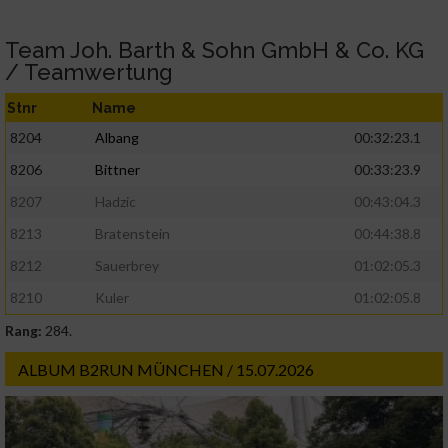
Team Joh. Barth & Sohn GmbH & Co. KG
/ Teamwertung
Stnr
Name
8204
Albang
00:32:23.1
8206
Bittner
00:33:23.9
8207
Hadzic
00:43:04.3
8213
Bratenstein
00:44:38.8
8212
Sauerbrey
01:02:05.3
8210
Kuler
01:02:05.8
Rang:
284.
ALBUM B2RUN MÜNCHEN / 15.07.2026