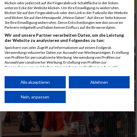
klicken oder jederzeit auf die Fingerabdruck-Schaltfläche in der linken
ALBUM B2RUN MÜNCHEN, B2RUN / 16.07.2019
unteren Ecke der Website klicken. Um Ihre Einwilligung zu widerrufen,
klicken Sie auf den Fingerabdruck oder den Link in der Fußzeile der Website
und klicken Sie auf den Menüpunkt „Meine Daten“. Auf dieser Seite können
Sie Ihre Einwilligung widerrufen. Diese Entscheidungen werden unseren
Partnern mitgeteilt und haben keinen Einfluss auf die Browserdaten.
Wir und unsere Partner verarbeiten Daten, um die Leistung
der Website zu analysieren und Folgendes zu tun:
Speichern von oder Zugriff auf Informationen auf einem Endgerät.
Verwendung reduzierter Daten zur Auswahl von Werbeanzeigen. Erstellung
von Profilen für personalisierte Werbung. Verwendung von Profilen zur
Auswahl personalisierter Werbung. Erstellung von Profilen zur
Personalisierung von Inhalten. Verwendung von Profilen zur Auswahl
personalisierter Inhalte. Messung der Werbeleistung. Messung der
Performance von Inhalten. Analyse von Zielgruppen durch Statistiken oder
Kombinationen von Daten aus verschiedenen Quellen. Entwicklung und
Alle akzeptieren
Ablehnen
Verbesserung der Angebote. Verwendung reduzierter Daten zur Auswahl
von Inhalten.
Daten können außerhalb der Europäischen Union weitergegeben und in die
Nein, anpassen
USA gesendet werden.
Ihre Einwilligung und die cookie Richtlinie gelten ausschließlich für diese
Website/App.
Partnerliste anzeigen (1 IAB-Anbieter)
Wir nutzen Ihre Daten für folgende Zwecke: