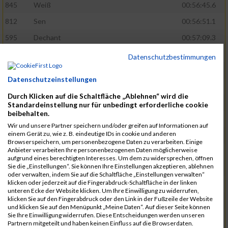
845
Weiß
00:56:45.6
812
Sen
00:56:51.1
595
Dechant
00:57:09.3
671
Karger
00:57:30.4
Datenschutzbestimmungen
801
Schöne
00:58:20.0
Datenschutzeinstellungen
709
Löw
00:58:22.4
Durch Klicken auf die Schaltfläche „Ablehnen“ wird die
826
Thumann
01:00:02.3
Standardeinstellung nur für unbedingt erforderliche cookie
beibehalten.
841
Wastl
01:00:02.4
Wir und unsere Partner speichern und/oder greifen auf Informationen auf
einem Gerät zu, wie z. B. eindeutige IDs in cookie und anderen
743
Nietfeld
01:01:28.0
Browserspeichern, um personenbezogene Daten zu verarbeiten. Einige
Anbieter verarbeiten Ihre personenbezogenen Daten möglicherweise
588
Christ
01:02:12.4
aufgrund eines berechtigten Interesses. Um dem zu widersprechen, öffnen
Sie die „Einstellungen“. Sie können Ihre Einstellungen akzeptieren, ablehnen
551
Baierlein
01:02:12.6
oder verwalten, indem Sie auf die Schaltfläche „Einstellungen verwalten“
klicken oder jederzeit auf die Fingerabdruck-Schaltfläche in der linken
753
Peppenauer
01:02:58.1
unteren Ecke der Website klicken. Um Ihre Einwilligung zu widerrufen,
klicken Sie auf den Fingerabdruck oder den Link in der Fußzeile der Website
782
Satzinger
01:02:58.1
und klicken Sie auf den Menüpunkt „Meine Daten“. Auf dieser Seite können
Sie Ihre Einwilligung widerrufen. Diese Entscheidungen werden unseren
688
Krasniqi
01:02:58.2
Partnern mitgeteilt und haben keinen Einfluss auf die Browserdaten.