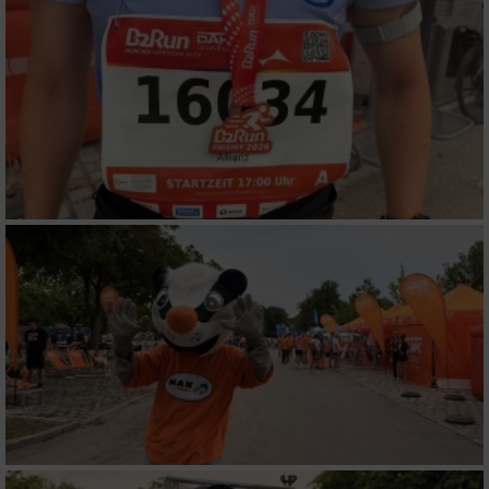
oder Kombinationen von Daten aus
verschiedenen Quellen
Entwicklung und Verbesserung der Angebote
Verwendung reduzierter Daten zur Auswahl
von Inhalten
IAB-Besonderheiten:
Verwendung genauer Standortdaten
Geräte anhand von aktiv angeforderten
Informationen identifizieren
Nicht-IAB-Verarbeitungszwecke:
Notwendig
Performance