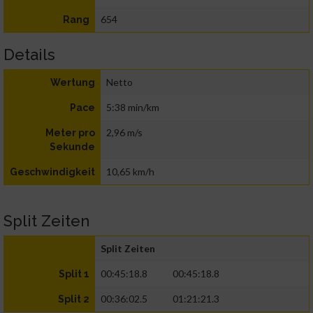
654
Rang
Details
Netto
Wertung
5:38 min/km
Pace
2,96 m/s
Meter pro
Sekunde
10,65 km/h
Geschwindigkeit
Split Zeiten
Split Zeiten
00:45:18.8
00:45:18.8
Split 1
00:36:02.5
01:21:21.3
Split 2