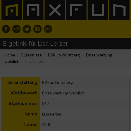
Ergebnis für Lisa Lerzer
Home
Ergebnisse
B2RUN Nürnberg
Einzelwertung
weiblich
Lisa Lerzer
B2Run Nürnberg
Veranstaltung
Einzelwertung weiblich
Wettbewerb
817
Startnummer
Lisa Lerzer
Name
GER
Nation