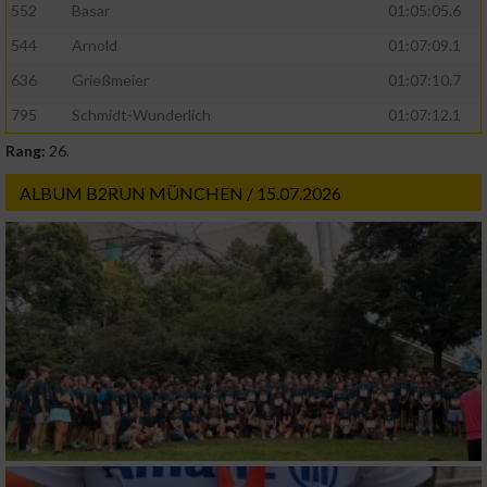
552
Basar
01:05:05.6
Verwendung reduzierter Daten zur Auswahl
von Werbeanzeigen
544
Arnold
01:07:09.1
636
Grießmeier
01:07:10.7
Erstellung von Profilen für personalisierte
Werbung
795
Schmidt-Wunderlich
01:07:12.1
Verwendung von Profilen zur Auswahl
Rang:
26.
personalisierter Werbung
ALBUM B2RUN MÜNCHEN / 15.07.2026
Erstellung von Profilen zur Personalisierung
von Inhalten
Verwendung von Profilen zur Auswahl
personalisierter Inhalte
Messung der Werbeleistung
Messung der Performance von Inhalten
Analyse von Zielgruppen durch Statistiken