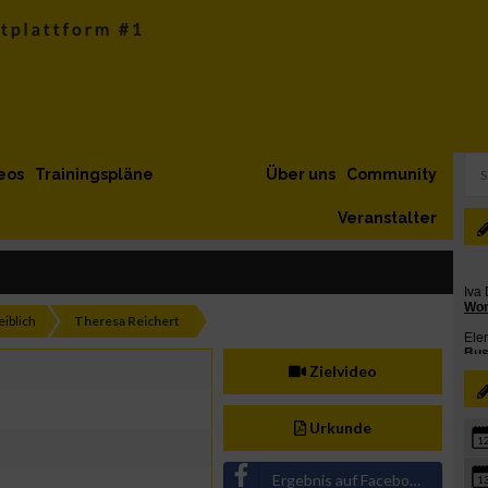
eos
Trainingspläne
Über uns
Community
Veranstalter
iblich
Theresa Reichert
Zielvideo
Urkunde
1
Ergebnis auf Facebook teilen
1