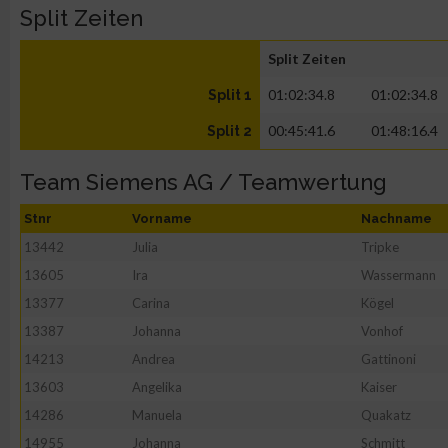
Split Zeiten
Split Zeiten
01:02:34.8
01:02:34.8
Split 1
00:45:41.6
01:48:16.4
Split 2
Team Siemens AG / Teamwertung
Stnr
Vorname
Nachname
13442
Julia
Tripke
13605
Ira
Wassermann
13377
Carina
Kögel
13387
Johanna
Vonhof
14213
Andrea
Gattinoni
13603
Angelika
Kaiser
14286
Manuela
Quakatz
14955
Johanna
Schmitt