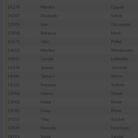
IAB-Besonderheiten:
14279
Martina
Oppelt
Verwendung genauer Standortdaten
14307
Elisabeth
Schöb
13909
Ines
Giovannini
13858
Rebecca
Mack
Geräte anhand von aktiv angeforderten Informationen identifi
13271
Julia
Pöllet
Nicht-IAB-Verarbeitungszwecke:
14616
Martina
Wiedemann
14842
Carolin
Lohmüller
Notwendig
14234
Joanna
Januszyk
14046
Tamara
Worst
Performance
14325
Ramona
Szafran
13968
Helene
Steuer
Funktional
13965
Heike
Röder
13595
Dana
Ritzer
Werbung
14553
Tina
Stöckel
13839
Manuela
Holzmann
14295
Sonja
Sander