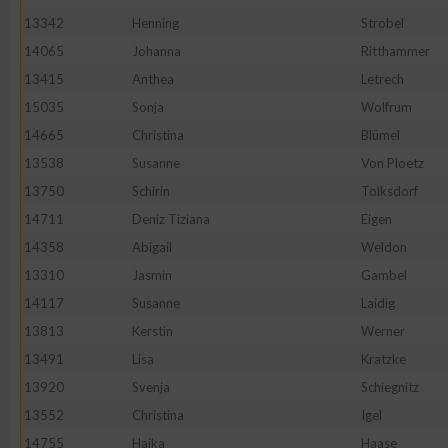
13342
Henning
Strobel
14065
Johanna
Ritthammer
13415
Anthea
Letrech
15035
Sonja
Wolfrum
14665
Christina
Blümel
13538
Susanne
Von Ploetz
13750
Schirin
Tolksdorf
14711
Deniz Tiziana
Eigen
14358
Abigail
Weldon
13310
Jasmin
Gambel
14117
Susanne
Laidig
13813
Kerstin
Werner
13491
Lisa
Kratzke
13920
Svenja
Schiegnitz
13552
Christina
Igel
14755
Haika
Haase