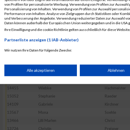
von Profilen für personalisierte Werbung. Verwendung von Profilen zur Auswahl p
14386
Martina
Jonscher
Personalisierung von Inhalten. Verwendung von Profilen zur Auswahl personalis
Performance von Inhalten. Analyse von Zielgruppen durch Statistiken oder Komb
14729
Natalie
Gajos
und Verbesserung der Angebote. Verwendung reduzierter Daten zur Auswahl von
14356
Silke
Imhof
Daten können außerhalb der Europäischen Union weitergegeben und in die USA 
Ihre Einwilligung und die cookie Richtlinie gelten ausschließlich für diese Website
15160
Marianne
Vierheilig
15069
Petra
Geib
Partnerliste anzeigen (1 IAB-Anbieter)
14754
Lenka
Gulden
Wir nutzen Ihre Daten für folgende Zwecke:
13560
Kateryna
Papeta
IAB-Verarbeitungszwecke:
14510
Martina
Kraft
Speichern von oder Zugriff auf Informationen auf einem Endge
Alle akzeptieren
Ablehnen
14879
Marta
Nyeso
13686
Veronika
Greif
Verwendung reduzierter Daten zur Auswahl von Werbeanzeige
14455
Wiebke
Hachmeister
15052
Stephanie
Raeder
14109
Gabriele
Kirchner
Erstellung von Profilen für personalisierte Werbung
13567
Mona
Soehle
13466
Lilli Marlen
Christ
Verwendung von Profilen zur Auswahl personalisierter Werbun
13726
Christin
Preisner