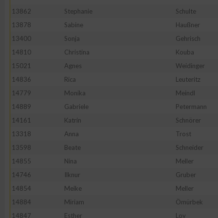
13862
Stephanie
Schulte
Erstellung von Profilen zur Personalisierung von Inhalten
13878
Sabine
Haußner
13400
Sonja
Gehrisch
Verwendung von Profilen zur Auswahl personalisierter Inhalte
14810
Christina
Kouba
15021
Agnes
Weidinger
Messung der Werbeleistung
14836
Rica
Leuteritz
14779
Monika
Meindl
14889
Gabriele
Petermann
Messung der Performance von Inhalten
14161
Katrin
Schnörer
13318
Anna
Trost
Analyse von Zielgruppen durch Statistiken oder Kombinatione
verschiedenen Quellen
13598
Beate
Schneider
14855
Nina
Meller
Entwicklung und Verbesserung der Angebote
14746
Ilknur
Gruber
14854
Meike
Meller
Verwendung reduzierter Daten zur Auswahl von Inhalten
14884
Miriam
Ömürbek
14847
Esther
Loy