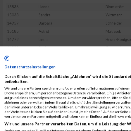
13836
Hanna
Blomström
15033
Sandra
Wittmann
14957
Barbara
Schneider
15185
Astrid
Matissek
14772
Linda
Heuer-Königsb
14880
Rosina
Obermaier
14787
Madlen
Junker
14357
Kia
Lindroos
Datenschutzeinstellungen
13511
Tina
Panebarco
Durch Klicken auf die Schaltfläche „Ablehnen“ wird die Standardei
13481
Kathrin
Hamilton
beibehalten.
Wir und unsere Partner speichern und/oder greifen auf Informationen auf einem G
14767
Felizitas
Heilmann
Browserspeichern, um personenbezogene Daten zu verarbeiten. Einige Anbiete
13388
Julia
Wurm
aufgrund eines berechtigten Interesses. Um dem zu widersprechen, öffnen Sie die
ablehnen oder verwalten, indem Sie auf die Schaltfläche „Einstellungen verwalten“
13838
Diana Maria
Grau
der linken unteren Ecke der Website klicken. Um Ihre Einwilligung zu widerrufen, 
der Website und klicken Sie auf den Menüpunkt „Meine Daten“. Auf dieser Seite 
14072
Theresa
Rothmeier
werden unseren Partnern mitgeteilt und haben keinen Einfluss auf die Browserd
15173
Luisa
Fritzmann
Wir und unsere Partner verarbeiten Daten, um die Leistung der W
14822
Marlen
Kubitza
Speichern von oder Zugriff auf Informationen auf einem Endgerät. Verwendung r