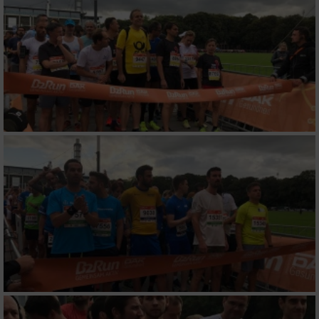
Verwendung von Profilen zur Auswahl
personalisierter Inhalte
Messung der Werbeleistung
Messung der Performance von Inhalten
Analyse von Zielgruppen durch Statistiken
oder Kombinationen von Daten aus
verschiedenen Quellen
Entwicklung und Verbesserung der Angebote
Verwendung reduzierter Daten zur Auswahl
von Inhalten
IAB-Besonderheiten:
Verwendung genauer Standortdaten