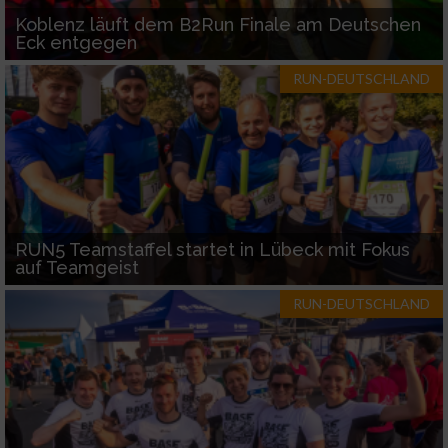
Koblenz läuft dem B2Run Finale am Deutschen
Eck entgegen
RUN-DEUTSCHLAND
RUN5 Teamstaffel startet in Lübeck mit Fokus
auf Teamgeist
RUN-DEUTSCHLAND