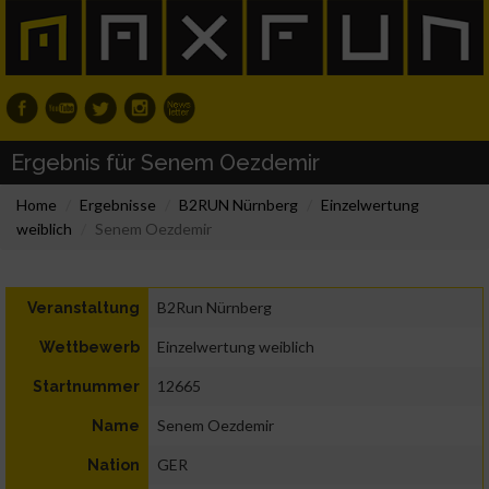
Ergebnis für Senem Oezdemir
Home
Ergebnisse
B2RUN Nürnberg
Einzelwertung
weiblich
Senem Oezdemir
B2Run Nürnberg
Veranstaltung
Einzelwertung weiblich
Wettbewerb
12665
Startnummer
Senem Oezdemir
Name
GER
Nation