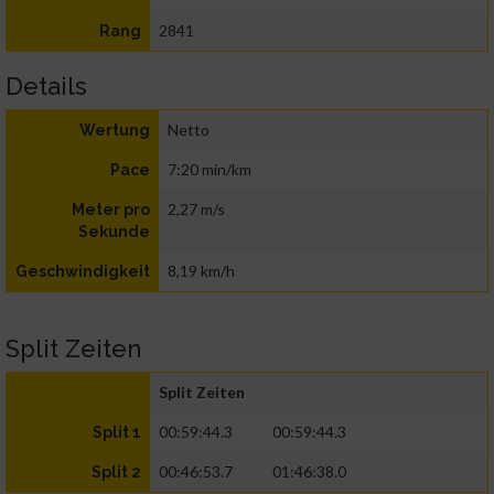
2841
Rang
Details
Netto
Wertung
7:20 min/km
Pace
2,27 m/s
Meter pro
Sekunde
8,19 km/h
Geschwindigkeit
Split Zeiten
Split Zeiten
00:59:44.3
00:59:44.3
Split 1
00:46:53.7
01:46:38.0
Split 2