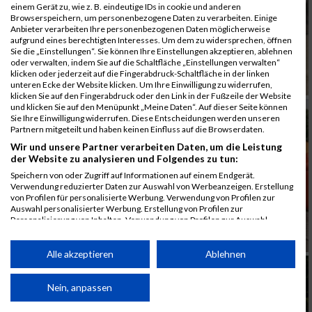
einem Gerät zu, wie z. B. eindeutige IDs in cookie und anderen
Browserspeichern, um personenbezogene Daten zu verarbeiten. Einige
Anbieter verarbeiten Ihre personenbezogenen Daten möglicherweise
aufgrund eines berechtigten Interesses. Um dem zu widersprechen, öffnen
Sie die „Einstellungen“. Sie können Ihre Einstellungen akzeptieren, ablehnen
oder verwalten, indem Sie auf die Schaltfläche „Einstellungen verwalten“
klicken oder jederzeit auf die Fingerabdruck-Schaltfläche in der linken
unteren Ecke der Website klicken. Um Ihre Einwilligung zu widerrufen,
klicken Sie auf den Fingerabdruck oder den Link in der Fußzeile der Website
und klicken Sie auf den Menüpunkt „Meine Daten“. Auf dieser Seite können
Sie Ihre Einwilligung widerrufen. Diese Entscheidungen werden unseren
Partnern mitgeteilt und haben keinen Einfluss auf die Browserdaten.
Wir und unsere Partner verarbeiten Daten, um die Leistung
der Website zu analysieren und Folgendes zu tun:
Speichern von oder Zugriff auf Informationen auf einem Endgerät.
Verwendung reduzierter Daten zur Auswahl von Werbeanzeigen. Erstellung
von Profilen für personalisierte Werbung. Verwendung von Profilen zur
Auswahl personalisierter Werbung. Erstellung von Profilen zur
Personalisierung von Inhalten. Verwendung von Profilen zur Auswahl
personalisierter Inhalte. Messung der Werbeleistung. Messung der
Performance von Inhalten. Analyse von Zielgruppen durch Statistiken oder
Kombinationen von Daten aus verschiedenen Quellen. Entwicklung und
Alle akzeptieren
Ablehnen
Verbesserung der Angebote. Verwendung reduzierter Daten zur Auswahl
von Inhalten.
Daten können außerhalb der Europäischen Union weitergegeben und in die
Nein, anpassen
USA gesendet werden.