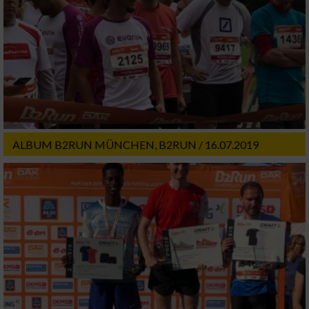
Geräte anhand von aktiv angeforderten
Informationen identifizieren
Nicht-IAB-Verarbeitungszwecke:
Notwendig
Performance
ALBUM B2RUN MÜNCHEN, B2RUN / 16.07.2019
Funktional
Werbung