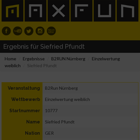
Ergebnis für Siefried Pfundt
Home
Ergebnisse
B2RUN Nürnberg
Einzelwertung
weiblich
Siefried Pfundt
B2Run Nürnberg
Veranstaltung
Einzelwertung weiblich
Wettbewerb
10777
Startnummer
Siefried Pfundt
Name
GER
Nation