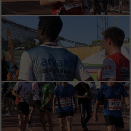
Verwendung reduzierter Daten zur Auswahl
von Inhalten
IAB-Besonderheiten:
Verwendung genauer Standortdaten
Geräte anhand von aktiv angeforderten
Informationen identifizieren
Nicht-IAB-Verarbeitungszwecke:
Notwendig
Performance
Funktional
Werbung