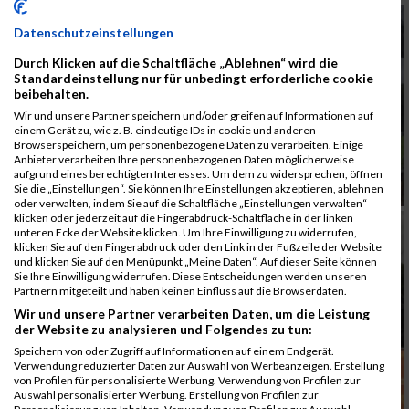
Datenschutzeinstellungen
Durch Klicken auf die Schaltfläche „Ablehnen“ wird die
Standardeinstellung nur für unbedingt erforderliche cookie
beibehalten.
Wir und unsere Partner speichern und/oder greifen auf Informationen auf
einem Gerät zu, wie z. B. eindeutige IDs in cookie und anderen
Browserspeichern, um personenbezogene Daten zu verarbeiten. Einige
Anbieter verarbeiten Ihre personenbezogenen Daten möglicherweise
aufgrund eines berechtigten Interesses. Um dem zu widersprechen, öffnen
Sie die „Einstellungen“. Sie können Ihre Einstellungen akzeptieren, ablehnen
oder verwalten, indem Sie auf die Schaltfläche „Einstellungen verwalten“
klicken oder jederzeit auf die Fingerabdruck-Schaltfläche in der linken
unteren Ecke der Website klicken. Um Ihre Einwilligung zu widerrufen,
klicken Sie auf den Fingerabdruck oder den Link in der Fußzeile der Website
und klicken Sie auf den Menüpunkt „Meine Daten“. Auf dieser Seite können
Sie Ihre Einwilligung widerrufen. Diese Entscheidungen werden unseren
Partnern mitgeteilt und haben keinen Einfluss auf die Browserdaten.
Wir und unsere Partner verarbeiten Daten, um die Leistung
der Website zu analysieren und Folgendes zu tun:
Speichern von oder Zugriff auf Informationen auf einem Endgerät.
Verwendung reduzierter Daten zur Auswahl von Werbeanzeigen. Erstellung
von Profilen für personalisierte Werbung. Verwendung von Profilen zur
Auswahl personalisierter Werbung. Erstellung von Profilen zur