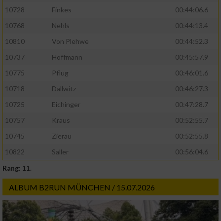
10728
Finkes
00:44:06.6
10768
Nehls
00:44:13.4
10810
Von Plehwe
00:44:52.3
10737
Hoffmann
00:45:57.9
10775
Pflug
00:46:01.6
10718
Dallwitz
00:46:27.3
10725
Eichinger
00:47:28.7
10757
Kraus
00:52:55.7
10745
Zierau
00:52:55.8
10822
Saller
00:56:04.6
Rang:
11.
ALBUM B2RUN MÜNCHEN / 15.07.2026