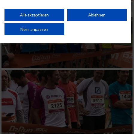
Personalisierung von Inhalten. Verwendung von Profilen zur Auswahl
personalisierter Inhalte. Messung der Werbeleistung. Messung der
Performance von Inhalten. Analyse von Zielgruppen durch Statistiken oder
Kombinationen von Daten aus verschiedenen Quellen. Entwicklung und
Alle akzeptieren
Ablehnen
Verbesserung der Angebote. Verwendung reduzierter Daten zur Auswahl
von Inhalten.
Daten können außerhalb der Europäischen Union weitergegeben und in die
Nein, anpassen
USA gesendet werden.
Ihre Einwilligung und die cookie Richtlinie gelten ausschließlich für diese
Website/App.
Partnerliste anzeigen (1 IAB-Anbieter)
Wir nutzen Ihre Daten für folgende Zwecke:
IAB-Verarbeitungszwecke:
Speichern von oder Zugriff auf Informationen
auf einem Endgerät
Verwendung reduzierter Daten zur Auswahl
von Werbeanzeigen
Erstellung von Profilen für personalisierte
Werbung