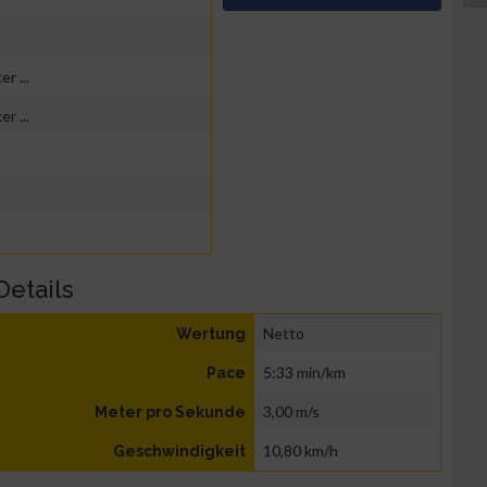
r ...
r ...
Details
Netto
Wertung
5:33 min/km
Pace
3,00 m/s
Meter pro Sekunde
10,80 km/h
Geschwindigkeit