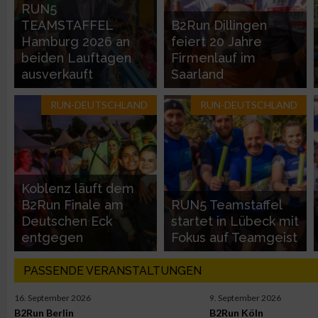
Entwicklung und Verbesserung der Angebote
RUN5
TEAMSTAFFEL
B2Run Dillingen
Hamburg 2026 an
feiert 20 Jahre
Verwendung reduzierter Daten zur Auswahl von Inhalten
beiden Lauftagen
Firmenlauf im
ausverkauft
Saarland
IAB-Besonderheiten:
RUN-DEUTSCHLAND
RUN-DEUTSCHLAND
Verwendung genauer Standortdaten
Geräte anhand von aktiv angeforderten Informationen identifi
Nicht-IAB-Verarbeitungszwecke:
Koblenz läuft dem
B2Run Finale am
RUN5 Teamstaffel
Notwendig
Deutschen Eck
startet in Lübeck mit
entgegen
Fokus auf Teamgeist
Performance
PASSENDE VERANSTALTUNGEN
Funktional
16. September 2026
9. September 2026
B2Run Berlin
B2Run Köln