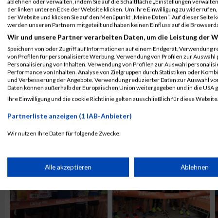
ablehnen oder verwalten, indem Sie auf die Schaltfläche „Einstellungen verwalten“
der linken unteren Ecke der Website klicken. Um Ihre Einwilligung zu widerrufen, 
der Website und klicken Sie auf den Menüpunkt „Meine Daten“. Auf dieser Seite 
werden unseren Partnern mitgeteilt und haben keinen Einfluss auf die Browserd
Wir und unsere Partner verarbeiten Daten, um die Leistung der W
Speichern von oder Zugriff auf Informationen auf einem Endgerät. Verwendung r
von Profilen für personalisierte Werbung. Verwendung von Profilen zur Auswahl p
Personalisierung von Inhalten. Verwendung von Profilen zur Auswahl personalis
Performance von Inhalten. Analyse von Zielgruppen durch Statistiken oder Komb
und Verbesserung der Angebote. Verwendung reduzierter Daten zur Auswahl von
Daten können außerhalb der Europäischen Union weitergegeben und in die USA 
Ihre Einwilligung und die cookie Richtlinie gelten ausschließlich für diese Website
ALBUM B2RUN KÖLN / 05.09.2019
Partnerliste anzeigen (1 IAB-Anbieter)
Wir nutzen Ihre Daten für folgende Zwecke:
IAB-Verarbeitungszwecke:
Speichern von oder Zugriff auf Informationen auf einem Endge
Alle akzeptieren
Ablehnen
Verwendung reduzierter Daten zur Auswahl von Werbeanzeige