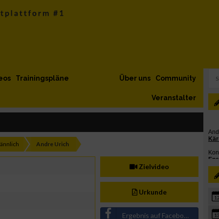
eos
Trainingspläne
Über uns
Community
Veranstalter
ännlich
Andre Urich
Zielvideo
Urkunde
1
Ergebnis auf Facebook teilen
1