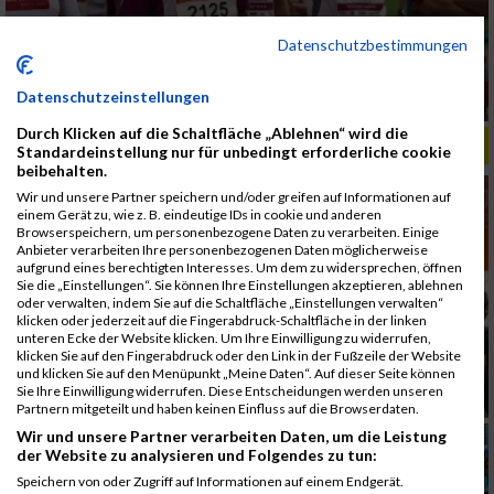
Datenschutzbestimmungen
Datenschutzeinstellungen
Durch Klicken auf die Schaltfläche „Ablehnen“ wird die
ALBUM B2RUN MÜNCHEN, B2RUN / 16.07.2019
Standardeinstellung nur für unbedingt erforderliche cookie
beibehalten.
Wir und unsere Partner speichern und/oder greifen auf Informationen auf
einem Gerät zu, wie z. B. eindeutige IDs in cookie und anderen
Browserspeichern, um personenbezogene Daten zu verarbeiten. Einige
Anbieter verarbeiten Ihre personenbezogenen Daten möglicherweise
aufgrund eines berechtigten Interesses. Um dem zu widersprechen, öffnen
Sie die „Einstellungen“. Sie können Ihre Einstellungen akzeptieren, ablehnen
oder verwalten, indem Sie auf die Schaltfläche „Einstellungen verwalten“
klicken oder jederzeit auf die Fingerabdruck-Schaltfläche in der linken
unteren Ecke der Website klicken. Um Ihre Einwilligung zu widerrufen,
klicken Sie auf den Fingerabdruck oder den Link in der Fußzeile der Website
und klicken Sie auf den Menüpunkt „Meine Daten“. Auf dieser Seite können
Sie Ihre Einwilligung widerrufen. Diese Entscheidungen werden unseren
Partnern mitgeteilt und haben keinen Einfluss auf die Browserdaten.
Wir und unsere Partner verarbeiten Daten, um die Leistung
der Website zu analysieren und Folgendes zu tun:
Speichern von oder Zugriff auf Informationen auf einem Endgerät.