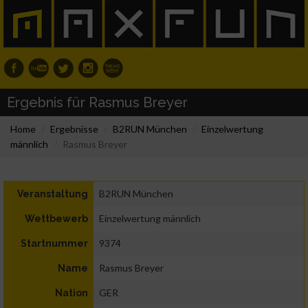
Ergebnis für Rasmus Breyer
Home
Ergebnisse
B2RUN München
Einzelwertung
männlich
Rasmus Breyer
B2RUN München
Veranstaltung
Einzelwertung männlich
Wettbewerb
9374
Startnummer
Rasmus Breyer
Name
GER
Nation