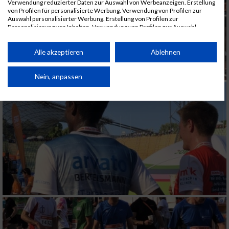
Verwendung reduzierter Daten zur Auswahl von Werbeanzeigen. Erstellung
von Profilen für personalisierte Werbung. Verwendung von Profilen zur
Auswahl personalisierter Werbung. Erstellung von Profilen zur
Personalisierung von Inhalten. Verwendung von Profilen zur Auswahl
personalisierter Inhalte. Messung der Werbeleistung. Messung der
Performance von Inhalten. Analyse von Zielgruppen durch Statistiken oder
Kombinationen von Daten aus verschiedenen Quellen. Entwicklung und
Alle akzeptieren
Ablehnen
Verbesserung der Angebote. Verwendung reduzierter Daten zur Auswahl
von Inhalten.
Daten können außerhalb der Europäischen Union weitergegeben und in die
Nein, anpassen
USA gesendet werden.
Ihre Einwilligung und die cookie Richtlinie gelten ausschließlich für diese
Website/App.
Partnerliste anzeigen (1 IAB-Anbieter)
Wir nutzen Ihre Daten für folgende Zwecke:
IAB-Verarbeitungszwecke:
Speichern von oder Zugriff auf Informationen
auf einem Endgerät
Verwendung reduzierter Daten zur Auswahl
von Werbeanzeigen