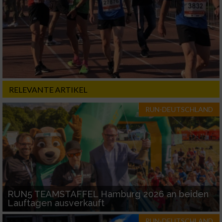
Erstellung von Profilen für personalisierte
Werbung
Verwendung von Profilen zur Auswahl
personalisierter Werbung
Erstellung von Profilen zur Personalisierung
von Inhalten
RELEVANTE ARTIKEL
Verwendung von Profilen zur Auswahl
personalisierter Inhalte
RUN-DEUTSCHLAND
Messung der Werbeleistung
Messung der Performance von Inhalten
Analyse von Zielgruppen durch Statistiken
RUN5 TEAMSTAFFEL Hamburg 2026 an beiden
oder Kombinationen von Daten aus
Lauftagen ausverkauft
verschiedenen Quellen
RUN-DEUTSCHLAND