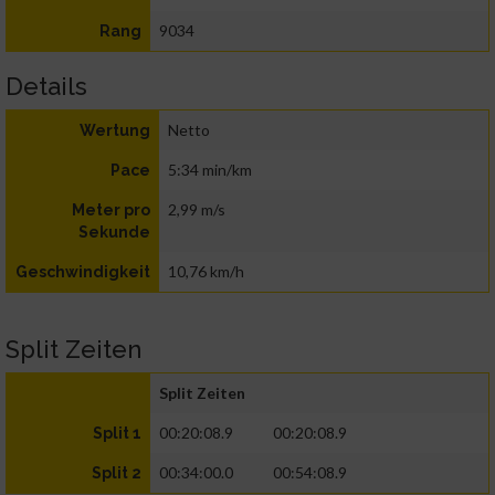
9034
Rang
Details
Netto
Wertung
5:34 min/km
Pace
2,99 m/s
Meter pro
Sekunde
10,76 km/h
Geschwindigkeit
Split Zeiten
Split Zeiten
00:20:08.9
00:20:08.9
Split 1
00:34:00.0
00:54:08.9
Split 2