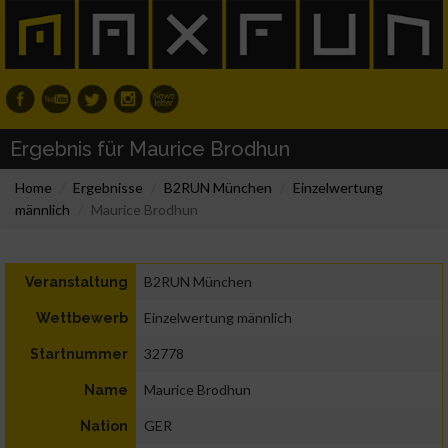
Ergebnis für Maurice Brodhun
Home
Ergebnisse
B2RUN München
Einzelwertung
männlich
Maurice Brodhun
B2RUN München
Veranstaltung
Einzelwertung männlich
Wettbewerb
32778
Startnummer
Maurice Brodhun
Name
GER
Nation