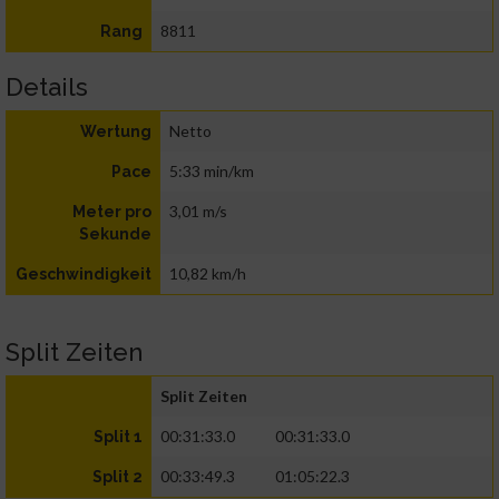
8811
Rang
Details
Netto
Wertung
5:33 min/km
Pace
3,01 m/s
Meter pro
Sekunde
10,82 km/h
Geschwindigkeit
Split Zeiten
Split Zeiten
00:31:33.0
00:31:33.0
Split 1
00:33:49.3
01:05:22.3
Split 2