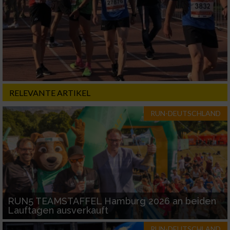
Erstellung von Profilen für personalisierte
Werbung
Verwendung von Profilen zur Auswahl
personalisierter Werbung
Erstellung von Profilen zur Personalisierung
von Inhalten
RELEVANTE ARTIKEL
Verwendung von Profilen zur Auswahl
personalisierter Inhalte
RUN-DEUTSCHLAND
Messung der Werbeleistung
Messung der Performance von Inhalten
Analyse von Zielgruppen durch Statistiken
RUN5 TEAMSTAFFEL Hamburg 2026 an beiden
oder Kombinationen von Daten aus
Lauftagen ausverkauft
verschiedenen Quellen
RUN-DEUTSCHLAND