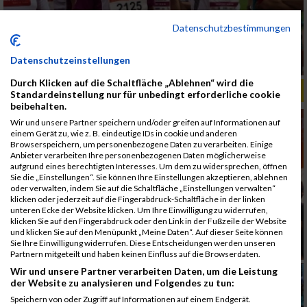
Datenschutzbestimmungen
Datenschutzeinstellungen
Durch Klicken auf die Schaltfläche „Ablehnen“ wird die
ALBUM B2RUN MÜNCHEN, B2RUN / 16.07.2019
Standardeinstellung nur für unbedingt erforderliche cookie
beibehalten.
Wir und unsere Partner speichern und/oder greifen auf Informationen auf
einem Gerät zu, wie z. B. eindeutige IDs in cookie und anderen
Browserspeichern, um personenbezogene Daten zu verarbeiten. Einige
Anbieter verarbeiten Ihre personenbezogenen Daten möglicherweise
aufgrund eines berechtigten Interesses. Um dem zu widersprechen, öffnen
Sie die „Einstellungen“. Sie können Ihre Einstellungen akzeptieren, ablehnen
oder verwalten, indem Sie auf die Schaltfläche „Einstellungen verwalten“
klicken oder jederzeit auf die Fingerabdruck-Schaltfläche in der linken
unteren Ecke der Website klicken. Um Ihre Einwilligung zu widerrufen,
klicken Sie auf den Fingerabdruck oder den Link in der Fußzeile der Website
und klicken Sie auf den Menüpunkt „Meine Daten“. Auf dieser Seite können
Sie Ihre Einwilligung widerrufen. Diese Entscheidungen werden unseren
Partnern mitgeteilt und haben keinen Einfluss auf die Browserdaten.
Wir und unsere Partner verarbeiten Daten, um die Leistung
der Website zu analysieren und Folgendes zu tun:
Speichern von oder Zugriff auf Informationen auf einem Endgerät.