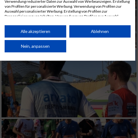
Verwendung reduzierter Daten zur Auswahl von Werbeanzeigen. Erstellung
von Profilen für personalisierte Werbung. Verwendung von Profilen zur
Auswahl personalisierter Werbung. Erstellung von Profilen zur
Personalisierung von Inhalten. Verwendung von Profilen zur Auswahl
personalisierter Inhalte. Messung der Werbeleistung. Messung der
Performance von Inhalten. Analyse von Zielgruppen durch Statistiken oder
Kombinationen von Daten aus verschiedenen Quellen. Entwicklung und
Alle akzeptieren
Ablehnen
Verbesserung der Angebote. Verwendung reduzierter Daten zur Auswahl
von Inhalten.
Daten können außerhalb der Europäischen Union weitergegeben und in die
Nein, anpassen
USA gesendet werden.
Ihre Einwilligung und die cookie Richtlinie gelten ausschließlich für diese
Website/App.
Partnerliste anzeigen (1 IAB-Anbieter)
Wir nutzen Ihre Daten für folgende Zwecke:
IAB-Verarbeitungszwecke:
Speichern von oder Zugriff auf Informationen
auf einem Endgerät
Verwendung reduzierter Daten zur Auswahl
von Werbeanzeigen