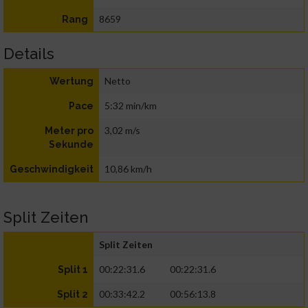
8659
Rang
Details
Netto
Wertung
5:32 min/km
Pace
3,02 m/s
Meter pro
Sekunde
10,86 km/h
Geschwindigkeit
Split Zeiten
Split Zeiten
00:22:31.6
00:22:31.6
Split 1
00:33:42.2
00:56:13.8
Split 2