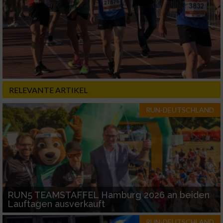
Erstellung von Profilen für personalisierte
Werbung
Verwendung von Profilen zur Auswahl
personalisierter Werbung
Erstellung von Profilen zur Personalisierung
von Inhalten
RELEVANTE ARTIKEL
Verwendung von Profilen zur Auswahl
personalisierter Inhalte
RUN-DEUTSCHLAND
Messung der Werbeleistung
Messung der Performance von Inhalten
Analyse von Zielgruppen durch Statistiken
RUN5 TEAMSTAFFEL Hamburg 2026 an beiden
oder Kombinationen von Daten aus
Lauftagen ausverkauft
verschiedenen Quellen
RUN-DEUTSCHLAND