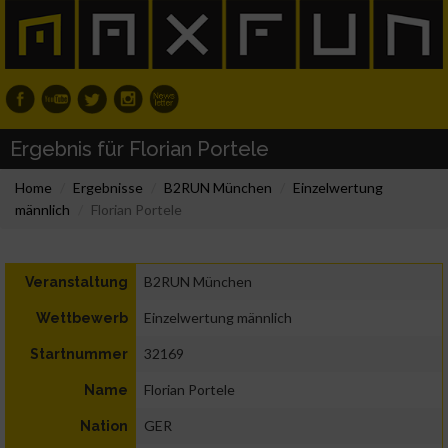
Ergebnis für Florian Portele
Home
Ergebnisse
B2RUN München
Einzelwertung
männlich
Florian Portele
B2RUN München
Veranstaltung
Einzelwertung männlich
Wettbewerb
32169
Startnummer
Florian Portele
Name
GER
Nation