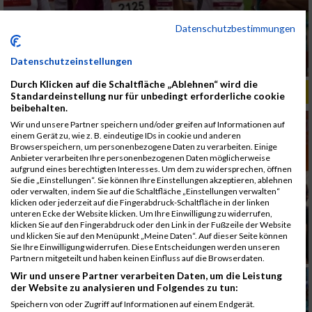
Datenschutzbestimmungen
Datenschutzeinstellungen
Durch Klicken auf die Schaltfläche „Ablehnen“ wird die
ALBUM B2RUN MÜNCHEN, B2RUN / 16.07.2019
Standardeinstellung nur für unbedingt erforderliche cookie
beibehalten.
Wir und unsere Partner speichern und/oder greifen auf Informationen auf
einem Gerät zu, wie z. B. eindeutige IDs in cookie und anderen
Browserspeichern, um personenbezogene Daten zu verarbeiten. Einige
Anbieter verarbeiten Ihre personenbezogenen Daten möglicherweise
aufgrund eines berechtigten Interesses. Um dem zu widersprechen, öffnen
Sie die „Einstellungen“. Sie können Ihre Einstellungen akzeptieren, ablehnen
oder verwalten, indem Sie auf die Schaltfläche „Einstellungen verwalten“
klicken oder jederzeit auf die Fingerabdruck-Schaltfläche in der linken
unteren Ecke der Website klicken. Um Ihre Einwilligung zu widerrufen,
klicken Sie auf den Fingerabdruck oder den Link in der Fußzeile der Website
und klicken Sie auf den Menüpunkt „Meine Daten“. Auf dieser Seite können
Sie Ihre Einwilligung widerrufen. Diese Entscheidungen werden unseren
Partnern mitgeteilt und haben keinen Einfluss auf die Browserdaten.
Wir und unsere Partner verarbeiten Daten, um die Leistung
der Website zu analysieren und Folgendes zu tun:
Speichern von oder Zugriff auf Informationen auf einem Endgerät.