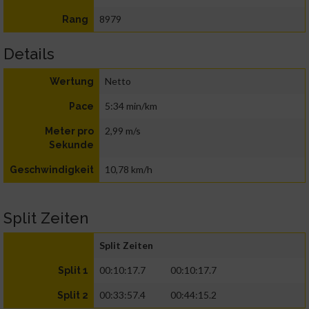
8979
Rang
Details
Netto
Wertung
5:34 min/km
Pace
2,99 m/s
Meter pro
Sekunde
10,78 km/h
Geschwindigkeit
Split Zeiten
Split Zeiten
00:10:17.7
00:10:17.7
Split 1
00:33:57.4
00:44:15.2
Split 2