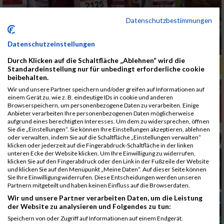
Datenschutzbestimmungen
Datenschutzeinstellungen
Durch Klicken auf die Schaltfläche „Ablehnen“ wird die
ALBUM B2RUN MÜNCHEN, B2RUN / 16.07.2019
Standardeinstellung nur für unbedingt erforderliche cookie
beibehalten.
Wir und unsere Partner speichern und/oder greifen auf Informationen auf
einem Gerät zu, wie z. B. eindeutige IDs in cookie und anderen
Browserspeichern, um personenbezogene Daten zu verarbeiten. Einige
Anbieter verarbeiten Ihre personenbezogenen Daten möglicherweise
aufgrund eines berechtigten Interesses. Um dem zu widersprechen, öffnen
Sie die „Einstellungen“. Sie können Ihre Einstellungen akzeptieren, ablehnen
oder verwalten, indem Sie auf die Schaltfläche „Einstellungen verwalten“
klicken oder jederzeit auf die Fingerabdruck-Schaltfläche in der linken
unteren Ecke der Website klicken. Um Ihre Einwilligung zu widerrufen,
klicken Sie auf den Fingerabdruck oder den Link in der Fußzeile der Website
und klicken Sie auf den Menüpunkt „Meine Daten“. Auf dieser Seite können
Sie Ihre Einwilligung widerrufen. Diese Entscheidungen werden unseren
Partnern mitgeteilt und haben keinen Einfluss auf die Browserdaten.
Wir und unsere Partner verarbeiten Daten, um die Leistung
der Website zu analysieren und Folgendes zu tun:
Speichern von oder Zugriff auf Informationen auf einem Endgerät.