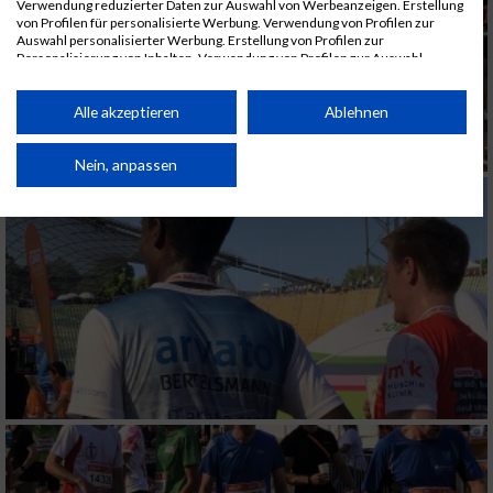
Verwendung reduzierter Daten zur Auswahl von Werbeanzeigen. Erstellung
von Profilen für personalisierte Werbung. Verwendung von Profilen zur
Auswahl personalisierter Werbung. Erstellung von Profilen zur
Personalisierung von Inhalten. Verwendung von Profilen zur Auswahl
personalisierter Inhalte. Messung der Werbeleistung. Messung der
Performance von Inhalten. Analyse von Zielgruppen durch Statistiken oder
Kombinationen von Daten aus verschiedenen Quellen. Entwicklung und
Alle akzeptieren
Ablehnen
Verbesserung der Angebote. Verwendung reduzierter Daten zur Auswahl
von Inhalten.
Daten können außerhalb der Europäischen Union weitergegeben und in die
Nein, anpassen
USA gesendet werden.
Ihre Einwilligung und die cookie Richtlinie gelten ausschließlich für diese
Website/App.
Partnerliste anzeigen (1 IAB-Anbieter)
Wir nutzen Ihre Daten für folgende Zwecke:
IAB-Verarbeitungszwecke:
Speichern von oder Zugriff auf Informationen
auf einem Endgerät
Verwendung reduzierter Daten zur Auswahl
von Werbeanzeigen