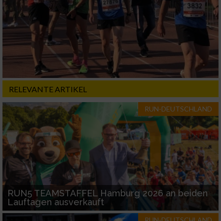
Erstellung von Profilen für personalisierte
Werbung
Verwendung von Profilen zur Auswahl
personalisierter Werbung
Erstellung von Profilen zur Personalisierung
von Inhalten
RELEVANTE ARTIKEL
Verwendung von Profilen zur Auswahl
personalisierter Inhalte
RUN-DEUTSCHLAND
Messung der Werbeleistung
Messung der Performance von Inhalten
Analyse von Zielgruppen durch Statistiken
RUN5 TEAMSTAFFEL Hamburg 2026 an beiden
oder Kombinationen von Daten aus
Lauftagen ausverkauft
verschiedenen Quellen
RUN-DEUTSCHLAND