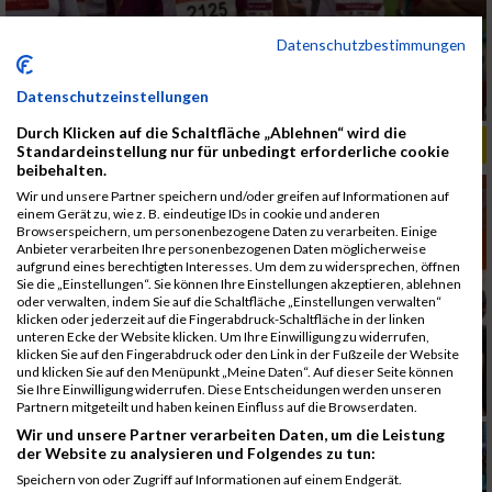
Datenschutzbestimmungen
Datenschutzeinstellungen
Durch Klicken auf die Schaltfläche „Ablehnen“ wird die
ALBUM B2RUN MÜNCHEN, B2RUN / 16.07.2019
Standardeinstellung nur für unbedingt erforderliche cookie
beibehalten.
Wir und unsere Partner speichern und/oder greifen auf Informationen auf
einem Gerät zu, wie z. B. eindeutige IDs in cookie und anderen
Browserspeichern, um personenbezogene Daten zu verarbeiten. Einige
Anbieter verarbeiten Ihre personenbezogenen Daten möglicherweise
aufgrund eines berechtigten Interesses. Um dem zu widersprechen, öffnen
Sie die „Einstellungen“. Sie können Ihre Einstellungen akzeptieren, ablehnen
oder verwalten, indem Sie auf die Schaltfläche „Einstellungen verwalten“
klicken oder jederzeit auf die Fingerabdruck-Schaltfläche in der linken
unteren Ecke der Website klicken. Um Ihre Einwilligung zu widerrufen,
klicken Sie auf den Fingerabdruck oder den Link in der Fußzeile der Website
und klicken Sie auf den Menüpunkt „Meine Daten“. Auf dieser Seite können
Sie Ihre Einwilligung widerrufen. Diese Entscheidungen werden unseren
Partnern mitgeteilt und haben keinen Einfluss auf die Browserdaten.
Wir und unsere Partner verarbeiten Daten, um die Leistung
der Website zu analysieren und Folgendes zu tun:
Speichern von oder Zugriff auf Informationen auf einem Endgerät.