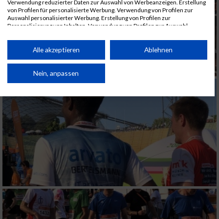
Verwendung reduzierter Daten zur Auswahl von Werbeanzeigen. Erstellung
von Profilen für personalisierte Werbung. Verwendung von Profilen zur
Auswahl personalisierter Werbung. Erstellung von Profilen zur
Personalisierung von Inhalten. Verwendung von Profilen zur Auswahl
personalisierter Inhalte. Messung der Werbeleistung. Messung der
Performance von Inhalten. Analyse von Zielgruppen durch Statistiken oder
Kombinationen von Daten aus verschiedenen Quellen. Entwicklung und
Alle akzeptieren
Ablehnen
Verbesserung der Angebote. Verwendung reduzierter Daten zur Auswahl
von Inhalten.
Daten können außerhalb der Europäischen Union weitergegeben und in die
Nein, anpassen
USA gesendet werden.
Ihre Einwilligung und die cookie Richtlinie gelten ausschließlich für diese
Website/App.
Partnerliste anzeigen (1 IAB-Anbieter)
Wir nutzen Ihre Daten für folgende Zwecke:
IAB-Verarbeitungszwecke:
Speichern von oder Zugriff auf Informationen
auf einem Endgerät
Verwendung reduzierter Daten zur Auswahl
von Werbeanzeigen