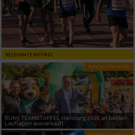
Erstellung von Profilen für personalisierte
Werbung
Verwendung von Profilen zur Auswahl
personalisierter Werbung
Erstellung von Profilen zur Personalisierung
von Inhalten
RELEVANTE ARTIKEL
Verwendung von Profilen zur Auswahl
personalisierter Inhalte
RUN-DEUTSCHLAND
Messung der Werbeleistung
Messung der Performance von Inhalten
Analyse von Zielgruppen durch Statistiken
RUN5 TEAMSTAFFEL Hamburg 2026 an beiden
oder Kombinationen von Daten aus
Lauftagen ausverkauft
verschiedenen Quellen
RUN-DEUTSCHLAND