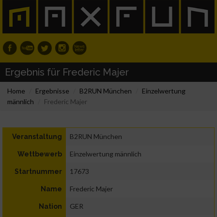
Ergebnis für Frederic Majer
Home
Ergebnisse
B2RUN München
Einzelwertung
männlich
Frederic Majer
B2RUN München
Veranstaltung
Einzelwertung männlich
Wettbewerb
17673
Startnummer
Frederic Majer
Name
GER
Nation