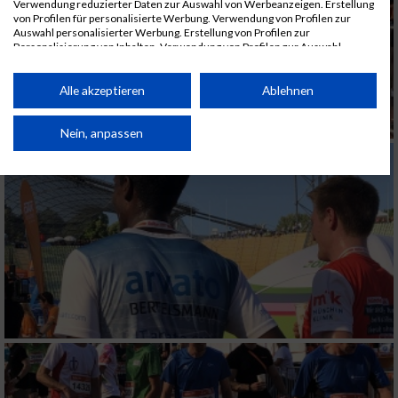
Verwendung reduzierter Daten zur Auswahl von Werbeanzeigen. Erstellung
von Profilen für personalisierte Werbung. Verwendung von Profilen zur
Auswahl personalisierter Werbung. Erstellung von Profilen zur
Personalisierung von Inhalten. Verwendung von Profilen zur Auswahl
personalisierter Inhalte. Messung der Werbeleistung. Messung der
Performance von Inhalten. Analyse von Zielgruppen durch Statistiken oder
Kombinationen von Daten aus verschiedenen Quellen. Entwicklung und
Alle akzeptieren
Ablehnen
Verbesserung der Angebote. Verwendung reduzierter Daten zur Auswahl
von Inhalten.
Daten können außerhalb der Europäischen Union weitergegeben und in die
Nein, anpassen
USA gesendet werden.
Ihre Einwilligung und die cookie Richtlinie gelten ausschließlich für diese
Website/App.
Partnerliste anzeigen (1 IAB-Anbieter)
Wir nutzen Ihre Daten für folgende Zwecke:
IAB-Verarbeitungszwecke:
Speichern von oder Zugriff auf Informationen
auf einem Endgerät
Verwendung reduzierter Daten zur Auswahl
von Werbeanzeigen