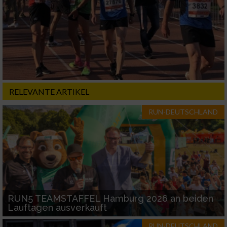
Erstellung von Profilen für personalisierte
Werbung
Verwendung von Profilen zur Auswahl
personalisierter Werbung
Erstellung von Profilen zur Personalisierung
von Inhalten
RELEVANTE ARTIKEL
Verwendung von Profilen zur Auswahl
personalisierter Inhalte
RUN-DEUTSCHLAND
Messung der Werbeleistung
Messung der Performance von Inhalten
Analyse von Zielgruppen durch Statistiken
RUN5 TEAMSTAFFEL Hamburg 2026 an beiden
oder Kombinationen von Daten aus
Lauftagen ausverkauft
verschiedenen Quellen
RUN-DEUTSCHLAND