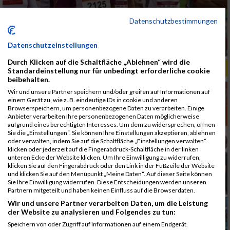
Datenschutzbestimmungen
Datenschutzeinstellungen
Durch Klicken auf die Schaltfläche „Ablehnen“ wird die
ALBUM B2RUN MÜNCHEN, B2RUN / 16.07.2019
Standardeinstellung nur für unbedingt erforderliche cookie
beibehalten.
Wir und unsere Partner speichern und/oder greifen auf Informationen auf
einem Gerät zu, wie z. B. eindeutige IDs in cookie und anderen
Browserspeichern, um personenbezogene Daten zu verarbeiten. Einige
Anbieter verarbeiten Ihre personenbezogenen Daten möglicherweise
aufgrund eines berechtigten Interesses. Um dem zu widersprechen, öffnen
Sie die „Einstellungen“. Sie können Ihre Einstellungen akzeptieren, ablehnen
oder verwalten, indem Sie auf die Schaltfläche „Einstellungen verwalten“
klicken oder jederzeit auf die Fingerabdruck-Schaltfläche in der linken
unteren Ecke der Website klicken. Um Ihre Einwilligung zu widerrufen,
klicken Sie auf den Fingerabdruck oder den Link in der Fußzeile der Website
und klicken Sie auf den Menüpunkt „Meine Daten“. Auf dieser Seite können
Sie Ihre Einwilligung widerrufen. Diese Entscheidungen werden unseren
Partnern mitgeteilt und haben keinen Einfluss auf die Browserdaten.
Wir und unsere Partner verarbeiten Daten, um die Leistung
der Website zu analysieren und Folgendes zu tun:
Speichern von oder Zugriff auf Informationen auf einem Endgerät.