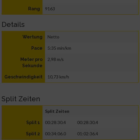
9163
Rang
Details
Netto
Wertung
5:35 min/km
Pace
2,98 m/s
Meter pro
Sekunde
10,73 km/h
Geschwindigkeit
Split Zeiten
Split Zeiten
00:28:30.4
00:28:30.4
Split 1
00:34:06.0
01:02:36.4
Split 2