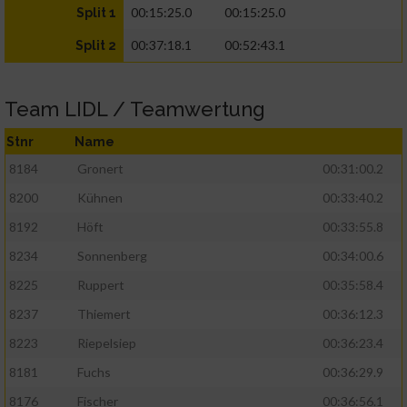
00:15:25.0
00:15:25.0
Split 1
00:37:18.1
00:52:43.1
Split 2
Team LIDL / Teamwertung
Stnr
Name
8184
Gronert
00:31:00.2
8200
Kühnen
00:33:40.2
8192
Höft
00:33:55.8
8234
Sonnenberg
00:34:00.6
8225
Ruppert
00:35:58.4
8237
Thiemert
00:36:12.3
8223
Riepelsiep
00:36:23.4
8181
Fuchs
00:36:29.9
8176
Fischer
00:36:56.1