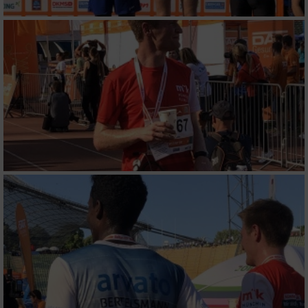
Verwendung von Profilen zur Auswahl
personalisierter Inhalte
Messung der Werbeleistung
Messung der Performance von Inhalten
Analyse von Zielgruppen durch Statistiken
oder Kombinationen von Daten aus
verschiedenen Quellen
Entwicklung und Verbesserung der Angebote
Verwendung reduzierter Daten zur Auswahl
von Inhalten
IAB-Besonderheiten:
Verwendung genauer Standortdaten