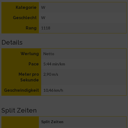
W
Kategorie
W
Geschlecht
1118
Rang
Details
Netto
Wertung
5:44 min/km
Pace
2,90 m/s
Meter pro
Sekunde
10,46 km/h
Geschwindigkeit
Split Zeiten
Split Zeiten