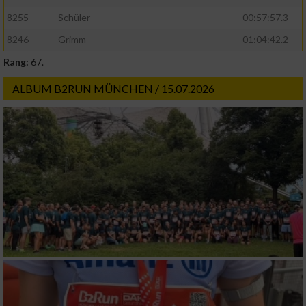
8255
Schüler
00:57:57.3
8246
Grimm
01:04:42.2
Rang:
67.
ALBUM B2RUN MÜNCHEN / 15.07.2026