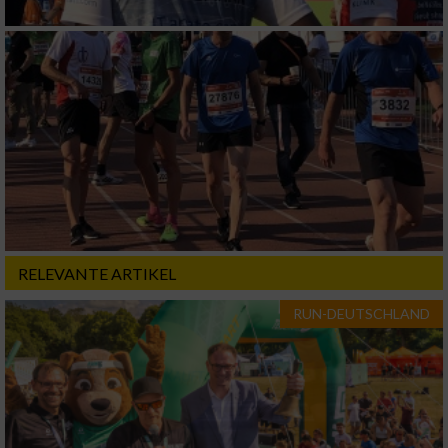
Geräte anhand von aktiv angeforderten
Informationen identifizieren
Nicht-IAB-Verarbeitungszwecke:
Notwendig
Performance
Funktional
RELEVANTE ARTIKEL
Werbung
RUN-DEUTSCHLAND