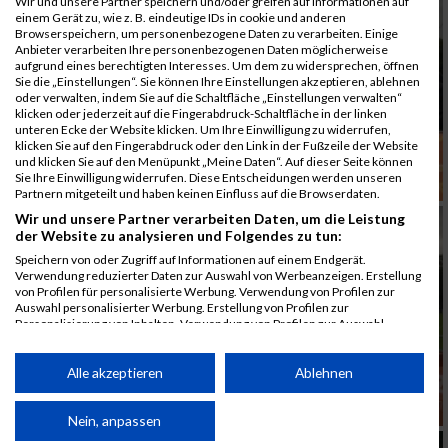
Wir und unsere Partner speichern und/oder greifen auf Informationen auf
einem Gerät zu, wie z. B. eindeutige IDs in cookie und anderen
Browserspeichern, um personenbezogene Daten zu verarbeiten. Einige
Anbieter verarbeiten Ihre personenbezogenen Daten möglicherweise
aufgrund eines berechtigten Interesses. Um dem zu widersprechen, öffnen
Sie die „Einstellungen“. Sie können Ihre Einstellungen akzeptieren, ablehnen
oder verwalten, indem Sie auf die Schaltfläche „Einstellungen verwalten“
klicken oder jederzeit auf die Fingerabdruck-Schaltfläche in der linken
unteren Ecke der Website klicken. Um Ihre Einwilligung zu widerrufen,
klicken Sie auf den Fingerabdruck oder den Link in der Fußzeile der Website
und klicken Sie auf den Menüpunkt „Meine Daten“. Auf dieser Seite können
Sie Ihre Einwilligung widerrufen. Diese Entscheidungen werden unseren
Partnern mitgeteilt und haben keinen Einfluss auf die Browserdaten.
Wir und unsere Partner verarbeiten Daten, um die Leistung
der Website zu analysieren und Folgendes zu tun:
Speichern von oder Zugriff auf Informationen auf einem Endgerät.
Verwendung reduzierter Daten zur Auswahl von Werbeanzeigen. Erstellung
von Profilen für personalisierte Werbung. Verwendung von Profilen zur
Auswahl personalisierter Werbung. Erstellung von Profilen zur
Personalisierung von Inhalten. Verwendung von Profilen zur Auswahl
personalisierter Inhalte. Messung der Werbeleistung. Messung der
Performance von Inhalten. Analyse von Zielgruppen durch Statistiken oder
Kombinationen von Daten aus verschiedenen Quellen. Entwicklung und
Alle akzeptieren
Ablehnen
Verbesserung der Angebote. Verwendung reduzierter Daten zur Auswahl
von Inhalten.
Daten können außerhalb der Europäischen Union weitergegeben und in die
Nein, anpassen
USA gesendet werden.