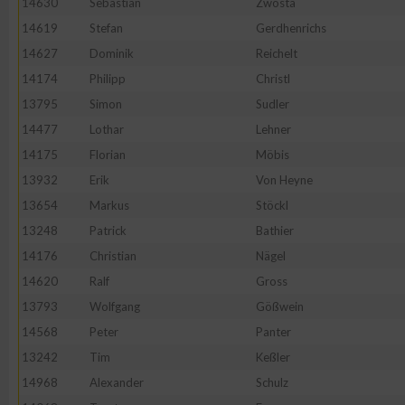
14630
Sebastian
Zwosta
14619
Stefan
Gerdhenrichs
14627
Dominik
Reichelt
14174
Philipp
Christl
13795
Simon
Sudler
14477
Lothar
Lehner
14175
Florian
Möbis
13932
Erik
Von Heyne
13654
Markus
Stöckl
13248
Patrick
Bathier
14176
Christian
Nägel
14620
Ralf
Gross
13793
Wolfgang
Gößwein
14568
Peter
Panter
13242
Tim
Keßler
14968
Alexander
Schulz