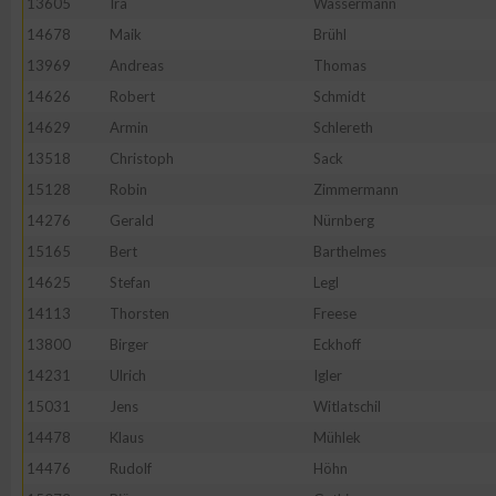
13605
Ira
Wassermann
14678
Maik
Brühl
Erstellung von Profilen zur Personalisierung von Inhalten
13969
Andreas
Thomas
14626
Robert
Schmidt
Verwendung von Profilen zur Auswahl personalisierter Inhalte
14629
Armin
Schlereth
13518
Christoph
Sack
Messung der Werbeleistung
15128
Robin
Zimmermann
14276
Gerald
Nürnberg
Messung der Performance von Inhalten
15165
Bert
Barthelmes
14625
Stefan
Legl
Analyse von Zielgruppen durch Statistiken oder Kombinatione
14113
Thorsten
Freese
verschiedenen Quellen
13800
Birger
Eckhoff
14231
Ulrich
Igler
Entwicklung und Verbesserung der Angebote
15031
Jens
Witlatschil
14478
Klaus
Mühlek
Verwendung reduzierter Daten zur Auswahl von Inhalten
14476
Rudolf
Höhn