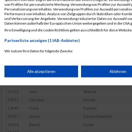
13938
Holger
Gierse
von Profilen für personalisierte Werbung. Verwendung von Profilen zur Auswahl p
14216
Emmanuel
Gosset
Personalisierung von Inhalten. Verwendung von Profilen zur Auswahl personalis
Performance von Inhalten. Analyse von Zielgruppen durch Statistiken oder Komb
14858
Matthias
Meth
und Verbesserung der Angebote. Verwendung reduzierter Daten zur Auswahl von
Daten können außerhalb der Europäischen Union weitergegeben und in die USA 
14250
Stefan
Labitzke
Ihre Einwilligung und die cookie Richtlinie gelten ausschließlich für diese Website
13600
Jonas
Thummet
Partnerliste anzeigen (1 IAB-Anbieter)
13749
Reinhard
Schlichte
14069
Rainer
Geiss
Wir nutzen Ihre Daten für folgende Zwecke:
IAB-Verarbeitungszwecke:
14624
Marcus
Krah
14071
Dirk
Krutzky
Speichern von oder Zugriff auf Informationen auf einem Endge
Alle akzeptieren
Ablehnen
15006
Andreas
Varnholt
14419
Gerhard
Reck
Verwendung reduzierter Daten zur Auswahl von Werbeanzeige
15122
Jens
Wenzel
14911
Christian
Rendel
Erstellung von Profilen für personalisierte Werbung
13640
Frank
Paetow
14567
Simon
Schulte Beerbühl
14454
Bernd
Dudel
Verwendung von Profilen zur Auswahl personalisierter Werbun