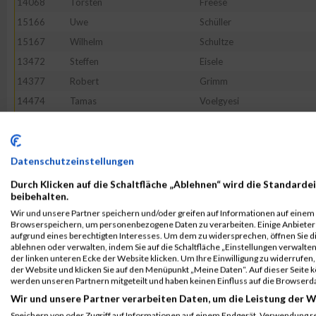
14068
Torsten
Freese
15166
Uwe
Schüller
15167
Wilhelm
Schultze
13472
Steffen
Eisele
14377
Robert
Grimm
14474
Tamas
Voelgyesi
13748
Benjamin
Kohler
14451
Marko
Raboldt
13892
Selami
Özdösemeci
Datenschutzeinstellungen
13849
Torsten
Lang
Durch Klicken auf die Schaltfläche „Ablehnen“ wird die Standardei
beibehalten.
15204
Tristan
Tschaikowsky
Wir und unsere Partner speichern und/oder greifen auf Informationen auf einem G
13926
Andreas
Reeh
Browserspeichern, um personenbezogene Daten zu verarbeiten. Einige Anbiete
aufgrund eines berechtigten Interesses. Um dem zu widersprechen, öffnen Sie die
14623
Andreas
Kinne
ablehnen oder verwalten, indem Sie auf die Schaltfläche „Einstellungen verwalten“
der linken unteren Ecke der Website klicken. Um Ihre Einwilligung zu widerrufen, 
13243
Jan-Willem
Poppe
der Website und klicken Sie auf den Menüpunkt „Meine Daten“. Auf dieser Seite 
14159
Oliver
Maier
werden unseren Partnern mitgeteilt und haben keinen Einfluss auf die Browserd
Wir und unsere Partner verarbeiten Daten, um die Leistung der W
13442
Julia
Tripke
Speichern von oder Zugriff auf Informationen auf einem Endgerät. Verwendung r