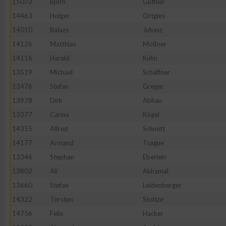
15073
Björn
Guthier
IAB-Besonderheiten:
14463
Holger
Ortgies
Verwendung genauer Standortdaten
14010
Balazs
Juhasz
14126
Matthias
Moßner
Geräte anhand von aktiv angeforderten Informationen identifi
14116
Harald
Kuhn
13519
Michael
Schäffner
Nicht-IAB-Verarbeitungszwecke:
13476
Stefan
Greger
Notwendig
13978
Dirk
Abhau
13377
Carina
Kögel
14355
Alfred
Schmitt
Performance
14177
Armand
Tsague
13346
Stephan
Eberlein
Funktional
13802
Ali
Akhamal
13660
Stefan
Leidenberger
Werbung
14322
Torsten
Stoltze
14756
Felix
Hacker