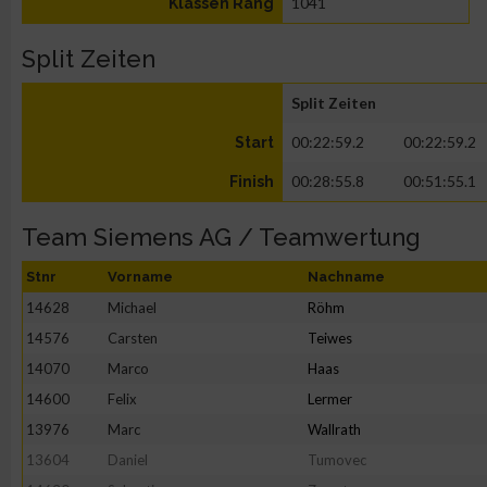
1041
Klassen Rang
Split Zeiten
Split Zeiten
00:22:59.2
00:22:59.2
Start
00:28:55.8
00:51:55.1
Finish
Team Siemens AG / Teamwertung
Stnr
Vorname
Nachname
14628
Michael
Röhm
14576
Carsten
Teiwes
14070
Marco
Haas
14600
Felix
Lermer
13976
Marc
Wallrath
13604
Daniel
Tumovec