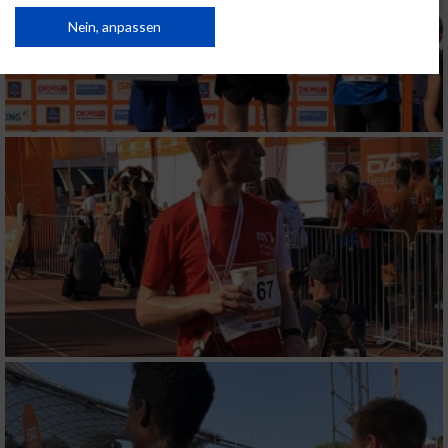
von Inhalten.
Daten können außerhalb der Europäischen Union weitergegeben und in die
Nein, anpassen
USA gesendet werden.
Ihre Einwilligung und die cookie Richtlinie gelten ausschließlich für diese
Website/App.
Partnerliste anzeigen (1 IAB-Anbieter)
Wir nutzen Ihre Daten für folgende Zwecke:
IAB-Verarbeitungszwecke:
Speichern von oder Zugriff auf Informationen
auf einem Endgerät
Verwendung reduzierter Daten zur Auswahl
von Werbeanzeigen
Erstellung von Profilen für personalisierte
Werbung
Verwendung von Profilen zur Auswahl
personalisierter Werbung