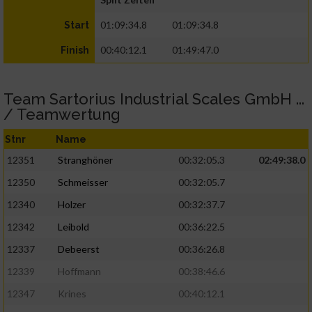
01:09:34.8
01:09:34.8
Start
00:40:12.1
01:49:47.0
Finish
Team Sartorius Industrial Scales GmbH ...
/ Teamwertung
Stnr
Name
12351
Stranghöner
00:32:05.3
02:49:38.0
12350
Schmeisser
00:32:05.7
12340
Holzer
00:32:37.7
12342
Leibold
00:36:22.5
12337
Debeerst
00:36:26.8
12339
Hoffmann
00:38:46.6
12347
Krines
00:40:12.1