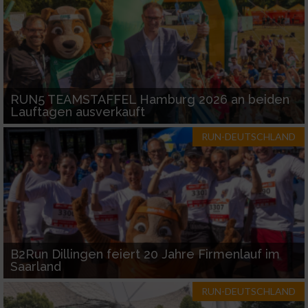
Verwendung genauer Standortdaten
Geräte anhand von aktiv angeforderten
Informationen identifizieren
Nicht-IAB-Verarbeitungszwecke:
RUN5 TEAMSTAFFEL Hamburg 2026 an beiden
Lauftagen ausverkauft
Notwendig
RUN-DEUTSCHLAND
Performance
Funktional
Werbung
B2Run Dillingen feiert 20 Jahre Firmenlauf im
Saarland
RUN-DEUTSCHLAND