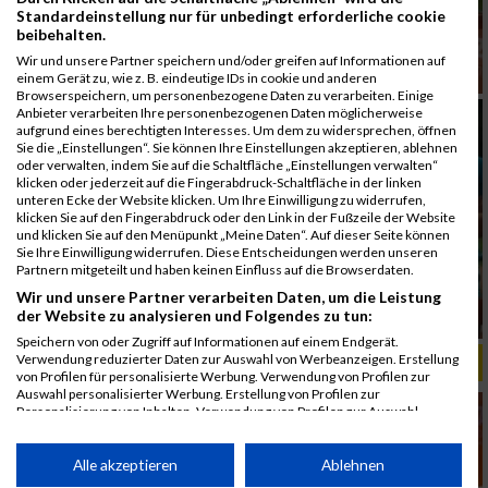
Standardeinstellung nur für unbedingt erforderliche cookie
beibehalten.
Wir und unsere Partner speichern und/oder greifen auf Informationen auf
einem Gerät zu, wie z. B. eindeutige IDs in cookie und anderen
Browserspeichern, um personenbezogene Daten zu verarbeiten. Einige
Anbieter verarbeiten Ihre personenbezogenen Daten möglicherweise
aufgrund eines berechtigten Interesses. Um dem zu widersprechen, öffnen
Sie die „Einstellungen“. Sie können Ihre Einstellungen akzeptieren, ablehnen
oder verwalten, indem Sie auf die Schaltfläche „Einstellungen verwalten“
klicken oder jederzeit auf die Fingerabdruck-Schaltfläche in der linken
unteren Ecke der Website klicken. Um Ihre Einwilligung zu widerrufen,
klicken Sie auf den Fingerabdruck oder den Link in der Fußzeile der Website
und klicken Sie auf den Menüpunkt „Meine Daten“. Auf dieser Seite können
Sie Ihre Einwilligung widerrufen. Diese Entscheidungen werden unseren
Partnern mitgeteilt und haben keinen Einfluss auf die Browserdaten.
Wir und unsere Partner verarbeiten Daten, um die Leistung
der Website zu analysieren und Folgendes zu tun:
Speichern von oder Zugriff auf Informationen auf einem Endgerät.
Verwendung reduzierter Daten zur Auswahl von Werbeanzeigen. Erstellung
ALBUM B2RUN MÜNCHEN, B2RUN / 16.07.2019
von Profilen für personalisierte Werbung. Verwendung von Profilen zur
Auswahl personalisierter Werbung. Erstellung von Profilen zur
Personalisierung von Inhalten. Verwendung von Profilen zur Auswahl
personalisierter Inhalte. Messung der Werbeleistung. Messung der
Performance von Inhalten. Analyse von Zielgruppen durch Statistiken oder
Kombinationen von Daten aus verschiedenen Quellen. Entwicklung und
Alle akzeptieren
Ablehnen
Verbesserung der Angebote. Verwendung reduzierter Daten zur Auswahl