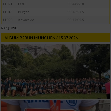
11021
Fazliu
00:44:36.8
11018
Burger
00:46:57.5
11020
Kovacevic
00:47:05.5
Rang:
390.
ALBUM B2RUN MÜNCHEN / 15.07.2026