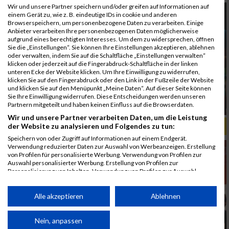
Wir und unsere Partner speichern und/oder greifen auf Informationen auf
einem Gerät zu, wie z. B. eindeutige IDs in cookie und anderen
Browserspeichern, um personenbezogene Daten zu verarbeiten. Einige
Anbieter verarbeiten Ihre personenbezogenen Daten möglicherweise
aufgrund eines berechtigten Interesses. Um dem zu widersprechen, öffnen
Sie die „Einstellungen“. Sie können Ihre Einstellungen akzeptieren, ablehnen
oder verwalten, indem Sie auf die Schaltfläche „Einstellungen verwalten“
klicken oder jederzeit auf die Fingerabdruck-Schaltfläche in der linken
unteren Ecke der Website klicken. Um Ihre Einwilligung zu widerrufen,
klicken Sie auf den Fingerabdruck oder den Link in der Fußzeile der Website
und klicken Sie auf den Menüpunkt „Meine Daten“. Auf dieser Seite können
Sie Ihre Einwilligung widerrufen. Diese Entscheidungen werden unseren
Partnern mitgeteilt und haben keinen Einfluss auf die Browserdaten.
Wir und unsere Partner verarbeiten Daten, um die Leistung
der Website zu analysieren und Folgendes zu tun:
ALBUM B2RUN MÜNCHEN, B2RUN / 16.07.2019
Speichern von oder Zugriff auf Informationen auf einem Endgerät.
Verwendung reduzierter Daten zur Auswahl von Werbeanzeigen. Erstellung
von Profilen für personalisierte Werbung. Verwendung von Profilen zur
Auswahl personalisierter Werbung. Erstellung von Profilen zur
Personalisierung von Inhalten. Verwendung von Profilen zur Auswahl
personalisierter Inhalte. Messung der Werbeleistung. Messung der
Performance von Inhalten. Analyse von Zielgruppen durch Statistiken oder
Kombinationen von Daten aus verschiedenen Quellen. Entwicklung und
Alle akzeptieren
Ablehnen
Verbesserung der Angebote. Verwendung reduzierter Daten zur Auswahl
von Inhalten.
Daten können außerhalb der Europäischen Union weitergegeben und in die
Nein, anpassen
USA gesendet werden.