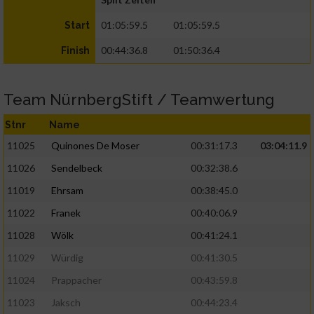
01:05:59.5
01:05:59.5
Start
00:44:36.8
01:50:36.4
Finish
Team NürnbergStift / Teamwertung
Stnr
Name
11025
Quinones De Moser
00:31:17.3
03:04:11.9
11026
Sendelbeck
00:32:38.6
11019
Ehrsam
00:38:45.0
11022
Franek
00:40:06.9
11028
Wölk
00:41:24.1
11029
Würdig
00:41:30.5
11024
Prappacher
00:43:59.8
11023
Jaksch
00:44:23.4