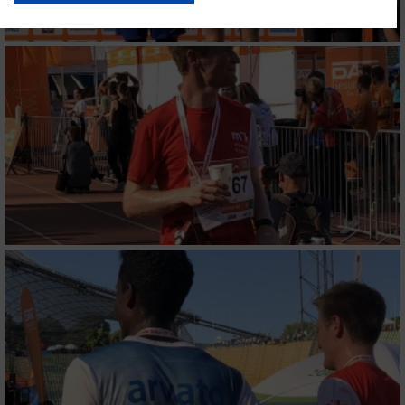
Ihre Einwilligung und die cookie Richtlinie gelten ausschließlich für diese
Website/App.
Partnerliste anzeigen (1 IAB-Anbieter)
Wir nutzen Ihre Daten für folgende Zwecke:
IAB-Verarbeitungszwecke:
Speichern von oder Zugriff auf Informationen
auf einem Endgerät
Verwendung reduzierter Daten zur Auswahl
von Werbeanzeigen
Erstellung von Profilen für personalisierte
Werbung
Verwendung von Profilen zur Auswahl
personalisierter Werbung
Erstellung von Profilen zur Personalisierung
von Inhalten