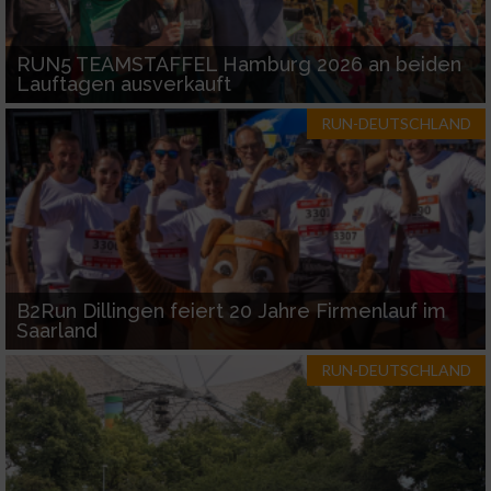
Geräte anhand von aktiv angeforderten
Informationen identifizieren
RUN5 TEAMSTAFFEL Hamburg 2026 an beiden
Lauftagen ausverkauft
Nicht-IAB-Verarbeitungszwecke:
RUN-DEUTSCHLAND
Notwendig
Performance
Funktional
B2Run Dillingen feiert 20 Jahre Firmenlauf im
Saarland
Werbung
RUN-DEUTSCHLAND