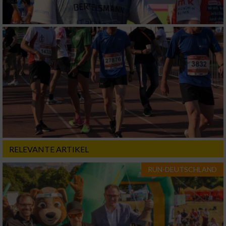
Verwendung von Profilen zur Auswahl
personalisierter Inhalte
Messung der Werbeleistung
Messung der Performance von Inhalten
Analyse von Zielgruppen durch Statistiken
oder Kombinationen von Daten aus
verschiedenen Quellen
Entwicklung und Verbesserung der Angebote
RELEVANTE ARTIKEL
RUN-DEUTSCHLAND
Verwendung reduzierter Daten zur Auswahl
von Inhalten
IAB-Besonderheiten:
Verwendung genauer Standortdaten