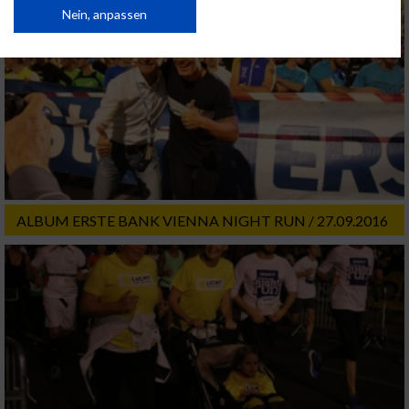
Daten können außerhalb der Europäischen Union weitergegeben und in die
Nein, anpassen
USA gesendet werden.
Ihre Einwilligung und die cookie Richtlinie gelten ausschließlich für diese
Website/App.
Partnerliste anzeigen (1 IAB-Anbieter)
Wir nutzen Ihre Daten für folgende Zwecke:
IAB-Verarbeitungszwecke:
Speichern von oder Zugriff auf Informationen
auf einem Endgerät
ALBUM ERSTE BANK VIENNA NIGHT RUN / 27.09.2016
Verwendung reduzierter Daten zur Auswahl
von Werbeanzeigen
Erstellung von Profilen für personalisierte
Werbung
Verwendung von Profilen zur Auswahl
personalisierter Werbung
Erstellung von Profilen zur Personalisierung