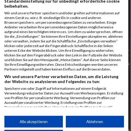
Standardeinstellung nur für unbedingt erforderliche cookie
beibehalten.
Wir und unsere Partner speichern und/oder greifen auf Informationen auf
einem Gerät zu, wie z. B. eindeutige IDs in cookie und anderen
Browserspeichern, um personenbezogene Daten zu verarbeiten. Einige
Anbieter verarbeiten Ihre personenbezogenen Daten möglicherweise
aufgrund eines berechtigten Interesses. Um dem zu widersprechen, öffnen
Sie die „Einstellungen“. Sie können Ihre Einstellungen akzeptieren, ablehnen
oder verwalten, indem Sie auf die Schaltfläche „Einstellungen verwalten“
klicken oder jederzeit auf die Fingerabdruck-Schaltfläche in der linken
unteren Ecke der Website klicken. Um Ihre Einwilligung zu widerrufen,
klicken Sie auf den Fingerabdruck oder den Link in der Fußzeile der Website
und klicken Sie auf den Menüpunkt „Meine Daten“. Auf dieser Seite können
Sie Ihre Einwilligung widerrufen. Diese Entscheidungen werden unseren
Partnern mitgeteilt und haben keinen Einfluss auf die Browserdaten.
Wir und unsere Partner verarbeiten Daten, um die Leistung
der Website zu analysieren und Folgendes zu tun:
Speichern von oder Zugriff auf Informationen auf einem Endgerät.
Verwendung reduzierter Daten zur Auswahl von Werbeanzeigen. Erstellung
von Profilen für personalisierte Werbung. Verwendung von Profilen zur
Auswahl personalisierter Werbung. Erstellung von Profilen zur
Personalisierung von Inhalten. Verwendung von Profilen zur Auswahl
personalisierter Inhalte. Messung der Werbeleistung. Messung der
Performance von Inhalten. Analyse von Zielgruppen durch Statistiken oder
Kombinationen von Daten aus verschiedenen Quellen. Entwicklung und
Alle akzeptieren
Ablehnen
Verbesserung der Angebote. Verwendung reduzierter Daten zur Auswahl
von Inhalten.