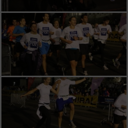
von Inhalten
Verwendung von Profilen zur Auswahl
personalisierter Inhalte
Messung der Werbeleistung
Messung der Performance von Inhalten
Analyse von Zielgruppen durch Statistiken
oder Kombinationen von Daten aus
verschiedenen Quellen
Entwicklung und Verbesserung der Angebote
Verwendung reduzierter Daten zur Auswahl
von Inhalten
IAB-Besonderheiten: