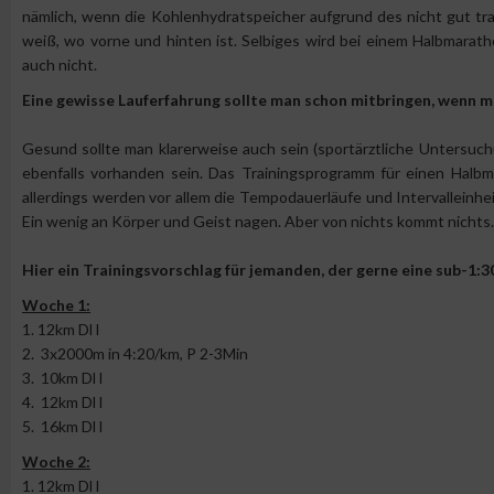
nämlich, wenn die Kohlenhydratspeicher aufgrund des nicht gut tra
weiß, wo vorne und hinten ist. Selbiges wird bei einem Halbmarath
auch nicht.
Eine gewisse Lauferfahrung sollte man schon mitbringen, wenn m
Gesund sollte man klarerweise auch sein (sportärztliche Untersuch
ebenfalls vorhanden sein. Das Trainingsprogramm für einen Halbm
allerdings werden vor allem die Tempodauerläufe und Intervalleinhei
Ein wenig an Körper und Geist nagen. Aber von nichts kommt nichts.
Hier ein Trainingsvorschlag für jemanden, der gerne eine sub-1:3
Woche 1:
1. 12km Dl l
2. 3x2000m in 4:20/km, P 2-3Min
3. 10km Dl l
4. 12km Dl l
5. 16km Dl l
Woche 2:
1. 12km Dl l