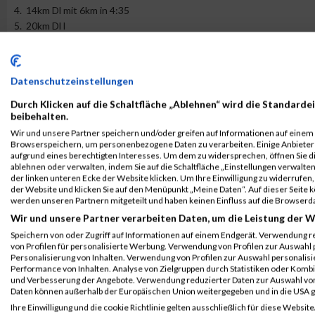
4. 14km Dl mit 6km in 4:35
5. 20km Dl l
Woche 6:
1. 12km Dl l
2. 5-4-3km in 4:15-4:20, P 3Min
Datenschutzeinstellungen
3. 10km Dl l
Durch Klicken auf die Schaltfläche „Ablehnen“ wird die Standardei
4. 14km Dl l
beibehalten.
5. 10-km-Testwettkampf mit 4km Ein- und 7km Auslaufen
Wir und unsere Partner speichern und/oder greifen auf Informationen auf einem G
Browserspeichern, um personenbezogene Daten zu verarbeiten. Einige Anbiete
Woche 7:
aufgrund eines berechtigten Interesses. Um dem zu widersprechen, öffnen Sie die
1. 12km Dl l
ablehnen oder verwalten, indem Sie auf die Schaltfläche „Einstellungen verwalten“
der linken unteren Ecke der Website klicken. Um Ihre Einwilligung zu widerrufen, 
2. 10x400m in 3:45/km (wenn möglich 3, nicht 2, Tage nach WK)
der Website und klicken Sie auf den Menüpunkt „Meine Daten“. Auf dieser Seite 
3. 10km Dl l
werden unseren Partnern mitgeteilt und haben keinen Einfluss auf die Browserd
4. 14km Dl l
Wir und unsere Partner verarbeiten Daten, um die Leistung der W
5. 22km Dl l ganz locker
Speichern von oder Zugriff auf Informationen auf einem Endgerät. Verwendung r
von Profilen für personalisierte Werbung. Verwendung von Profilen zur Auswahl p
Woche 8: (Reg)
Personalisierung von Inhalten. Verwendung von Profilen zur Auswahl personalis
1. 12km Dl l
Performance von Inhalten. Analyse von Zielgruppen durch Statistiken oder Komb
2. 5-4-3-2km in 4:20/4:20/4:15/4:10, P 3Min
und Verbesserung der Angebote. Verwendung reduzierter Daten zur Auswahl von
Daten können außerhalb der Europäischen Union weitergegeben und in die USA 
3. 5km Dl l
Ihre Einwilligung und die cookie Richtlinie gelten ausschließlich für diese Website
4. 12km Dl mit 7km in 4:30-4:35