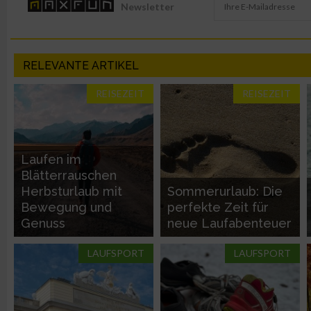
Newsletter
Nicht-IAB-Verarbeitungszwecke:
Notwendig
RELEVANTE ARTIKEL
REISEZEIT
REISEZEIT
Performance
Funktional
Laufen im
Blätterrauschen
Werbung
Herbsturlaub mit
Sommerurlaub: Die
Bewegung und
perfekte Zeit für
Genuss
neue Laufabenteuer
LAUFSPORT
LAUFSPORT