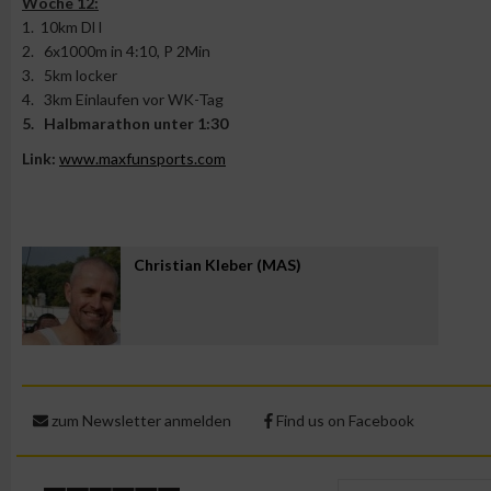
Woche 12:
1. 10km Dl l
2. 6x1000m in 4:10, P 2Min
Messung der Werbeleistung
3. 5km locker
4. 3km Einlaufen vor WK-Tag
Messung der Performance von Inhalten
5. Halbmarathon unter 1:30
Link:
www.maxfunsports.com
Analyse von Zielgruppen durch Statistiken oder Kombinatione
verschiedenen Quellen
Entwicklung und Verbesserung der Angebote
Christian Kleber (MAS)
Verwendung reduzierter Daten zur Auswahl von Inhalten
IAB-Besonderheiten:
Verwendung genauer Standortdaten
zum Newsletter anmelden
Find us on Facebook
Geräte anhand von aktiv angeforderten Informationen identifi