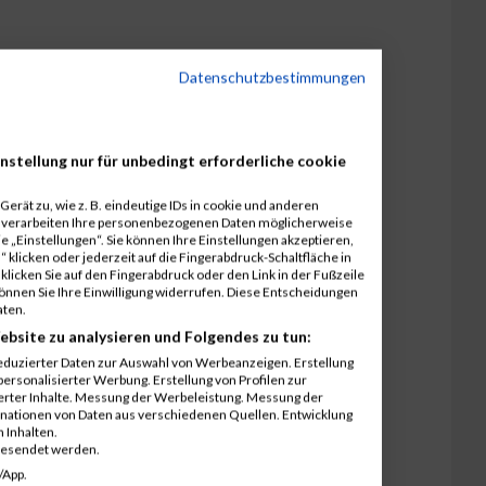
Datenschutzbestimmungen
nstellung nur für unbedingt erforderliche cookie
erät zu, wie z. B. eindeutige IDs in cookie und anderen
r verarbeiten Ihre personenbezogenen Daten möglicherweise
 „Einstellungen“. Sie können Ihre Einstellungen akzeptieren,
 klicken oder jederzeit auf die Fingerabdruck-Schaltfläche in
klicken Sie auf den Fingerabdruck oder den Link in der Fußzeile
können Sie Ihre Einwilligung widerrufen. Diese Entscheidungen
aten.
ebsite zu analysieren und Folgendes zu tun:
eduzierter Daten zur Auswahl von Werbeanzeigen. Erstellung
ersonalisierter Werbung. Erstellung von Profilen zur
ierter Inhalte. Messung der Werbeleistung. Messung der
inationen von Daten aus verschiedenen Quellen. Entwicklung
 Inhalten.
gesendet werden.
/App.