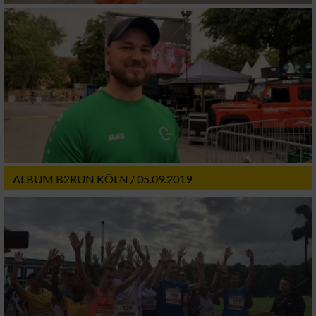
oder Kombinationen von Daten aus
verschiedenen Quellen
Entwicklung und Verbesserung der Angebote
Verwendung reduzierter Daten zur Auswahl
von Inhalten
IAB-Besonderheiten:
Verwendung genauer Standortdaten
ALBUM B2RUN KÖLN / 05.09.2019
Geräte anhand von aktiv angeforderten
Informationen identifizieren
Nicht-IAB-Verarbeitungszwecke:
Notwendig
Performance