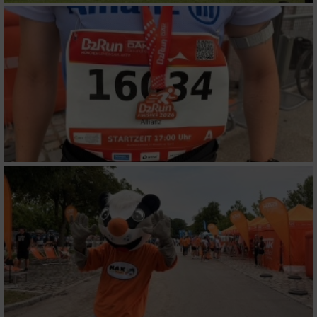
Verwendung reduzierter Daten zur Auswahl
von Werbeanzeigen
Erstellung von Profilen für personalisierte
Werbung
Verwendung von Profilen zur Auswahl
personalisierter Werbung
Erstellung von Profilen zur Personalisierung
von Inhalten
Verwendung von Profilen zur Auswahl
personalisierter Inhalte
Messung der Werbeleistung
Messung der Performance von Inhalten
Analyse von Zielgruppen durch Statistiken