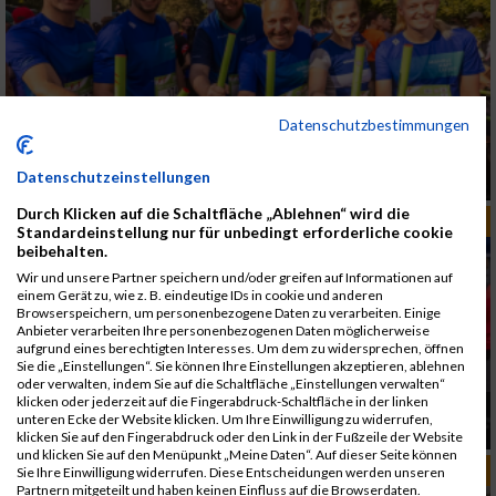
Datenschutzbestimmungen
RUN5 Teamstaffel startet in Lübeck mit Fokus
Datenschutzeinstellungen
auf Teamgeist
Durch Klicken auf die Schaltfläche „Ablehnen“ wird die
RUN-DEUTSCHLAND
Standardeinstellung nur für unbedingt erforderliche cookie
beibehalten.
Wir und unsere Partner speichern und/oder greifen auf Informationen auf
einem Gerät zu, wie z. B. eindeutige IDs in cookie und anderen
Browserspeichern, um personenbezogene Daten zu verarbeiten. Einige
Anbieter verarbeiten Ihre personenbezogenen Daten möglicherweise
aufgrund eines berechtigten Interesses. Um dem zu widersprechen, öffnen
Sie die „Einstellungen“. Sie können Ihre Einstellungen akzeptieren, ablehnen
oder verwalten, indem Sie auf die Schaltfläche „Einstellungen verwalten“
klicken oder jederzeit auf die Fingerabdruck-Schaltfläche in der linken
B2Run 2026 schaltet in Hockenheim und
unteren Ecke der Website klicken. Um Ihre Einwilligung zu widerrufen,
Kaiserslautern hoch
klicken Sie auf den Fingerabdruck oder den Link in der Fußzeile der Website
und klicken Sie auf den Menüpunkt „Meine Daten“. Auf dieser Seite können
RUN-DEUTSCHLAND
Sie Ihre Einwilligung widerrufen. Diese Entscheidungen werden unseren
Partnern mitgeteilt und haben keinen Einfluss auf die Browserdaten.