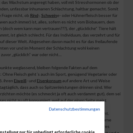
t das Wachstum angeregt haben, voll mit Stresshormonen ob der
den, unfassbar inhumanen Schlachtung, haltbar gemacht. Somit
ie Frage nicht, ob
Rind
-,
Schwein
e- oder Hühnerfleisch besser für
wen auch immer) ist, alles, sofern es nicht vom Biobauern, dem
 (doch wem kann man vertrauen???), der „glückliche“ Tiere hält
mmt, ist gleich schlecht. Für das Individuum, das verzehrt und für
uf dieser Welt. Abgesehen davon macht es für das freilaufende
ten vor und im Moment der Schlachtung wohl keinen
 zuvor „glücklich“ war oder nicht…
spunkte weglassend, bleiben folgende Fakten auf dem
n: Ohne Fleisch geht´s auch im Sport, genügend Vegetarier oder
B. ihren
Eiweiß
- und
Eisenkonsum
auf andere Art und Weise
agtäglich, dass auch so Spitzenleistungen drinnen sind. Wer
verzichten möchte (es schmeckt ja oft auch verdammt gut), dem sei
ses nicht zu oft konsumiert, weil auf der einen Seite meist
nthalten sind, auf der anderen Purine, die zu erhöhten
Datenschutzbestimmungen
hren können, die wiederum zur allseits unbeliebten Gicht.
r in der ersten Hälfte des 21. Jahrhunderts, in der man gerne
e auch immer dies vonstatten geht…), die verdammt mageres
nstellung nur für unbedingt erforderliche cookie
Fett ist dann meist nur noch in der knusprig gebratenen Haut und z.