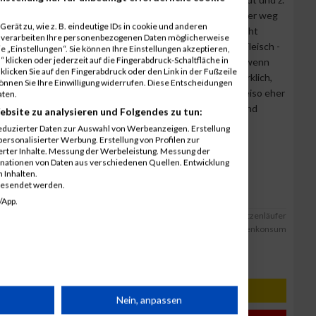
enthalten. Seit neuestem geht man bei der Züchtung wieder weg
erät zu, wie z. B. eindeutige IDs in cookie und anderen
ellen, da das sehr magere Fleisch einfach zäh ist und nicht
r verarbeiten Ihre personenbezogenen Daten möglicherweise
d es wieder fetter. Abschließend kann man sagen, dass Fleisch -
 „Einstellungen“. Sie können Ihre Einstellungen akzeptieren,
 klicken oder jederzeit auf die Fingerabdruck-Schaltfläche in
Schwein
oder Henderl nur dann genossen werden kann, wenn
klicken Sie auf den Fingerabdruck oder den Link in der Fußzeile
t und am besten vom eigenen Bauernhof (da weiß man wirklich,
können Sie Ihre Einwilligung widerrufen. Diese Entscheidungen
eßt. Der passionierte Ausdauersportler sollte sich soweiso eher
aten.
 wertvollen Kohlenhydraten und Fisch und damit
Eiweiß
und
ebsite zu analysieren und Folgendes zu tun:
uren halten. Mahlzeit !
eduzierter Daten zur Auswahl von Werbeanzeigen. Erstellung
ersonalisierter Werbung. Erstellung von Profilen zur
ierter Inhalte. Messung der Werbeleistung. Messung der
 WomanMaxFun.com >>>>>>
inationen von Daten aus verschiedenen Quellen. Entwicklung
 Inhalten.
gesendet werden.
.cc
/App.
Rind
Schwein
Huhn
Ernährung
Sportler
Spitzenläufer
Eiweiß
Eisenkonsum
rät
Nein, anpassen