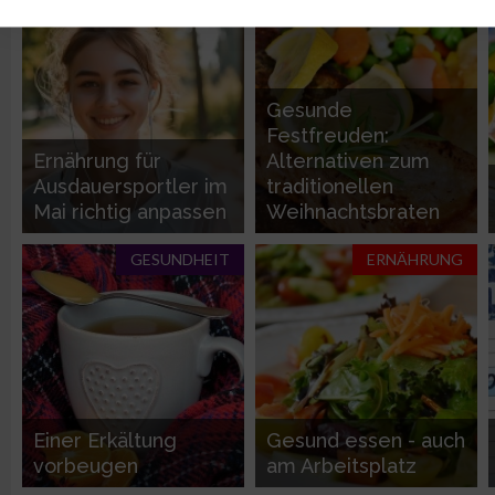
ERNÄHRUNG
ERNÄHRUNG
Verwendung reduzierter Daten zur Auswahl von Werbeanzeige
Erstellung von Profilen für personalisierte Werbung
Gesunde
Festfreuden:
Ernährung für
Alternativen zum
Verwendung von Profilen zur Auswahl personalisierter Werbun
Ausdauersportler im
traditionellen
Mai richtig anpassen
Weihnachtsbraten
Erstellung von Profilen zur Personalisierung von Inhalten
GESUNDHEIT
ERNÄHRUNG
Verwendung von Profilen zur Auswahl personalisierter Inhalte
Messung der Werbeleistung
Einer Erkältung
Gesund essen - auch
Messung der Performance von Inhalten
vorbeugen
am Arbeitsplatz