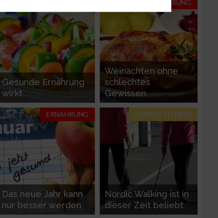
GESUNDHEIT
ERNÄHRUNG
n
Weinachten ohne
g
Gesunde Ernährung
schlechtes
wirkt
Gewissen
ERNÄHRUNG
NORDIC FITNESS
Das neue Jahr kann
Nordic Walking ist in
nur besser werden
dieser Zeit beliebt