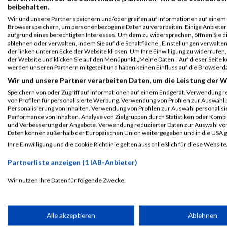
beibehalten.
B. im Bratensaft 
Wir und unsere Partner speichern und/oder greifen auf Informationen auf einem G
von zu mageren Ges
Browserspeichern, um personenbezogene Daten zu verarbeiten. Einige Anbiete
schmeckt. Ergo wir
aufgrund eines berechtigten Interesses. Um dem zu widersprechen, öffnen Sie die
ablehnen oder verwalten, indem Sie auf die Schaltfläche „Einstellungen verwalten“
egal, ob vom
Rind
,
der linken unteren Ecke der Website klicken. Um Ihre Einwilligung zu widerrufen, 
man es nicht zu of
der Website und klicken Sie auf den Menüpunkt „Meine Daten“. Auf dieser Seite 
was man hat…) geni
werden unseren Partnern mitgeteilt und haben keinen Einfluss auf die Browserd
an die Zufuhr von
Wir und unsere Partner verarbeiten Daten, um die Leistung der W
„gscheiten“ Fettsä
Speichern von oder Zugriff auf Informationen auf einem Endgerät. Verwendung r
von Profilen für personalisierte Werbung. Verwendung von Profilen zur Auswahl p
Personalisierung von Inhalten. Verwendung von Profilen zur Auswahl personalis
Video-Tipp von
Performance von Inhalten. Analyse von Zielgruppen durch Statistiken oder Komb
C.K
und Verbesserung der Angebote. Verwendung reduzierter Daten zur Auswahl von
Daten können außerhalb der Europäischen Union weitergegeben und in die USA 
Link:
www.MaxFun
Ihre Einwilligung und die cookie Richtlinie gelten ausschließlich für diese Website
MaxFun Sports Redaktion
Partnerliste anzeigen (1 IAB-Anbieter)
Wir nutzen Ihre Daten für folgende Zwecke:
IAB-Verarbeitungszwecke:
RELEVANTE ARTIKEL
Speichern von oder Zugriff auf Informationen auf einem Endge
Alle akzeptieren
Ablehnen