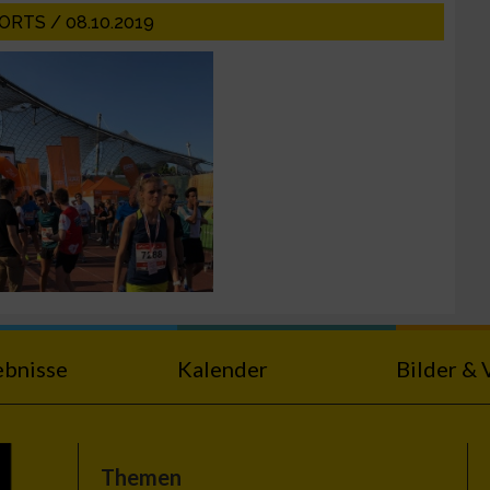
n von Daten aus
RTS / 08.10.2019
zieren
ebnisse
Kalender
Bilder & 
Themen