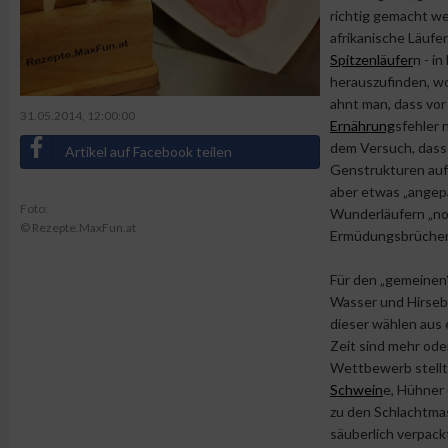
richtig gemacht we
afrikanische Läufe
Spitzenläufer
n - i
herauszufinden, wor
ahnt man, dass vor
31.05.2014, 12:00:00
Ernährung
sfehler 
dem Versuch, dass
Artikel auf Facebook teilen
Genstrukturen aufw
aber etwas „ange
Foto:
Wunderläufern „nor
© Rezepte.MaxFun.at
Ermüdungsbrüchen,
Für den „gemeinen“
Wasser und Hirseb
dieser wählen aus 
Zeit sind mehr ode
Wettbewerb stellt h
Schwein
e, Hühner
zu den Schlachtmas
säuberlich verpackt