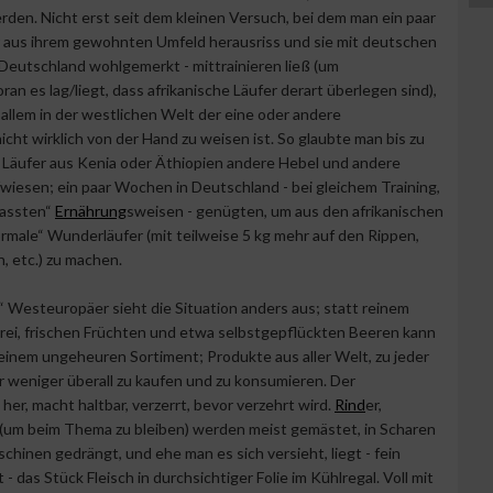
rden. Nicht erst seit dem kleinen Versuch, bei dem man ein paar
r aus ihrem gewohnten Umfeld herausriss und sie mit deutschen
n Deutschland wohlgemerkt - mittrainieren ließ (um
an es lag/liegt, dass afrikanische Läufer derart überlegen sind),
 allem in der westlichen Welt der eine oder andere
nicht wirklich von der Hand zu weisen ist. So glaubte man bis zu
 Läufer aus Kenia oder Äthiopien andere Hebel und andere
iesen; ein paar Wochen in Deutschland - bei gleichem Training,
passten“
Ernährung
sweisen - genügten, um aus den afrikanischen
male“ Wunderläufer (mit teilweise 5 kg mehr auf den Rippen,
 etc.) zu machen.
 Westeuropäer sieht die Situation anders aus; statt reinem
rei, frischen Früchten und etwa selbstgepflückten Beeren kann
einem ungeheuren Sortiment; Produkte aus aller Welt, zu jeder
r weniger überall zu kaufen und zu konsumieren. Der
er, macht haltbar, verzerrt, bevor verzehrt wird.
Rind
er,
 (um beim Thema zu bleiben) werden meist gemästet, in Scharen
chinen gedrängt, und ehe man es sich versieht, liegt - fein
 - das Stück Fleisch in durchsichtiger Folie im Kühlregal. Voll mit