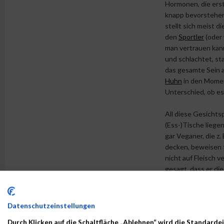
Hormonen, die ers
knapp bevorstehen
stellt sich meist d
den
Sportler
(oder 
man vertrauen kann
und schlachtet, sta
das gesamte Sein a
Huhn
in den Momen
Unterschied, ob es
All diese Gesicht
(Ess-)Tische liege
gar Veganer, die z. 
decken, beweisen t
nicht auf Fleisch 
gesagt, dass er die
versteckte Fette e
Harnsäurewerten fü
Allerdings leben wi
Datenschutzeinstellungen
Tiere züchtet (wi
Durch Klicken auf die Schaltfläche „Ablehnen“ wird die Standardei
Fleisch „liefern“. 