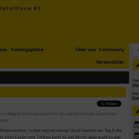
eos
Trainingspläne
Über uns
Community
Veranstalter
t richtige Ernährung essentiell. Gerade beim Essen kann vieles
rden.
1
, Regeneration, Schlaf und ein wenig Glück machen am Tag X die
e beim Essen und Trinken kann so viel falsch, aber auch so viel
1