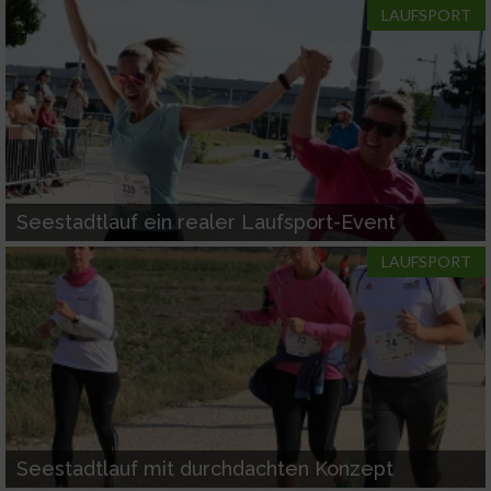
Erstellung von Profilen für personalisierte
LAUFSPORT
Werbung
Verwendung von Profilen zur Auswahl
personalisierter Werbung
Erstellung von Profilen zur Personalisierung
von Inhalten
Verwendung von Profilen zur Auswahl
Seestadtlauf ein realer Laufsport-Event
personalisierter Inhalte
LAUFSPORT
Messung der Werbeleistung
Messung der Performance von Inhalten
Analyse von Zielgruppen durch Statistiken
oder Kombinationen von Daten aus
verschiedenen Quellen
Seestadtlauf mit durchdachten Konzept
Entwicklung und Verbesserung der Angebote