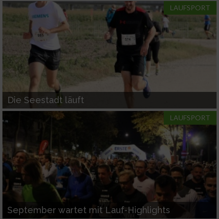
LAUFSPORT
Verwendung reduzierter Daten zur Auswahl
von Inhalten
IAB-Besonderheiten:
Verwendung genauer Standortdaten
Geräte anhand von aktiv angeforderten
Die Seestadt läuft
Informationen identifizieren
LAUFSPORT
Nicht-IAB-Verarbeitungszwecke:
Notwendig
Performance
Funktional
September wartet mit Lauf-Highlights