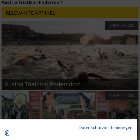
Austria Triathlon Podersdorf
RELEVANTE ARTIKEL
TRIATHLON
Austria Triathlon Podersdorf
TRIATHLON
Datenschutzbestimmungen