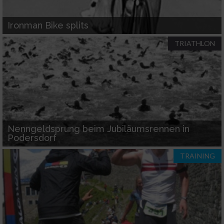
personalisierter Werbung
Ironman Bike splits
Erstellung von Profilen zur Personalisierung
von Inhalten
TRIATHLON
Verwendung von Profilen zur Auswahl
personalisierter Inhalte
Messung der Werbeleistung
Messung der Performance von Inhalten
Nenngeldsprung beim Jubiläumsrennen in
Podersdorf
Analyse von Zielgruppen durch Statistiken
TRAINING
oder Kombinationen von Daten aus
verschiedenen Quellen
Entwicklung und Verbesserung der Angebote
Verwendung reduzierter Daten zur Auswahl
von Inhalten