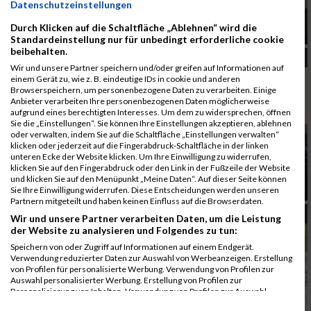
Datenschutzeinstellungen
Austria Triathlon Podersdorf stand heuer unter
Durch Klicken auf die Schaltfläche „Ablehnen“ wird die
einem besonderen Stern
Standardeinstellung nur für unbedingt erforderliche cookie
beibehalten.
TRIATHLON
Wir und unsere Partner speichern und/oder greifen auf Informationen auf
einem Gerät zu, wie z. B. eindeutige IDs in cookie und anderen
Browserspeichern, um personenbezogene Daten zu verarbeiten. Einige
Anbieter verarbeiten Ihre personenbezogenen Daten möglicherweise
aufgrund eines berechtigten Interesses. Um dem zu widersprechen, öffnen
Sie die „Einstellungen“. Sie können Ihre Einstellungen akzeptieren, ablehnen
oder verwalten, indem Sie auf die Schaltfläche „Einstellungen verwalten“
klicken oder jederzeit auf die Fingerabdruck-Schaltfläche in der linken
unteren Ecke der Website klicken. Um Ihre Einwilligung zu widerrufen,
klicken Sie auf den Fingerabdruck oder den Link in der Fußzeile der Website
Erster Wettkampftag vom Austria Triathlon
und klicken Sie auf den Menüpunkt „Meine Daten“. Auf dieser Seite können
Podersdorf
Sie Ihre Einwilligung widerrufen. Diese Entscheidungen werden unseren
Partnern mitgeteilt und haben keinen Einfluss auf die Browserdaten.
TRIATHLON
Wir und unsere Partner verarbeiten Daten, um die Leistung
der Website zu analysieren und Folgendes zu tun:
Speichern von oder Zugriff auf Informationen auf einem Endgerät.
Verwendung reduzierter Daten zur Auswahl von Werbeanzeigen. Erstellung
von Profilen für personalisierte Werbung. Verwendung von Profilen zur
Auswahl personalisierter Werbung. Erstellung von Profilen zur
Personalisierung von Inhalten. Verwendung von Profilen zur Auswahl
personalisierter Inhalte. Messung der Werbeleistung. Messung der