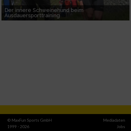
IAB-Besonderheiten:
Der innere Schweinehund beim
Ausdauersporttraining
Verwendung genauer Standortdaten
Geräte anhand von aktiv angeforderten
Informationen identifizieren
Nicht-IAB-Verarbeitungszwecke:
Notwendig
Performance
Funktional
Werbung
© MaxFun Sports GmbH
Mediadaten
1999 - 2026
Jobs