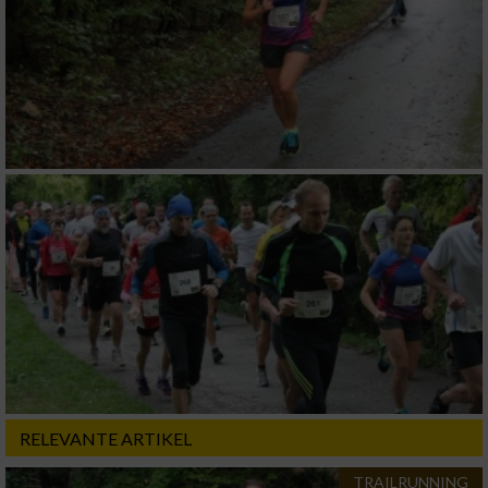
Verwendung reduzierter Daten zur Auswahl
von Werbeanzeigen
Erstellung von Profilen für personalisierte
Werbung
Verwendung von Profilen zur Auswahl
personalisierter Werbung
Erstellung von Profilen zur Personalisierung
von Inhalten
Verwendung von Profilen zur Auswahl
personalisierter Inhalte
Messung der Werbeleistung
RELEVANTE ARTIKEL
Messung der Performance von Inhalten
TRAILRUNNING