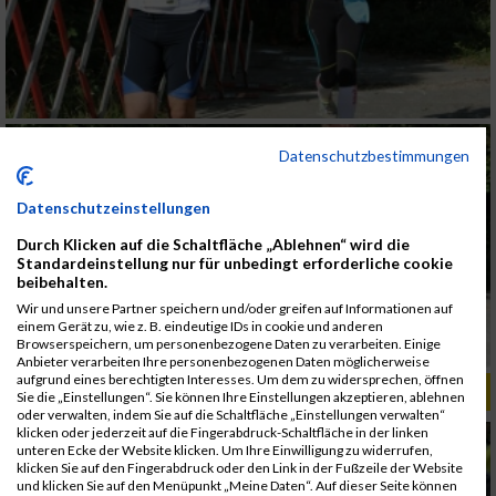
Datenschutzbestimmungen
Datenschutzeinstellungen
Durch Klicken auf die Schaltfläche „Ablehnen“ wird die
Standardeinstellung nur für unbedingt erforderliche cookie
beibehalten.
Wir und unsere Partner speichern und/oder greifen auf Informationen auf
einem Gerät zu, wie z. B. eindeutige IDs in cookie und anderen
Browserspeichern, um personenbezogene Daten zu verarbeiten. Einige
Anbieter verarbeiten Ihre personenbezogenen Daten möglicherweise
aufgrund eines berechtigten Interesses. Um dem zu widersprechen, öffnen
ALBUM ANNINGERLAUF / 21.09.2013
Sie die „Einstellungen“. Sie können Ihre Einstellungen akzeptieren, ablehnen
oder verwalten, indem Sie auf die Schaltfläche „Einstellungen verwalten“
klicken oder jederzeit auf die Fingerabdruck-Schaltfläche in der linken
unteren Ecke der Website klicken. Um Ihre Einwilligung zu widerrufen,
klicken Sie auf den Fingerabdruck oder den Link in der Fußzeile der Website
und klicken Sie auf den Menüpunkt „Meine Daten“. Auf dieser Seite können