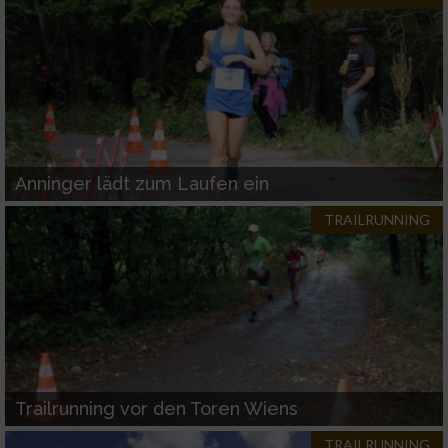
Analyse von Zielgruppen durch Statistiken
oder Kombinationen von Daten aus
verschiedenen Quellen
Entwicklung und Verbesserung der Angebote
Verwendung reduzierter Daten zur Auswahl
von Inhalten
Anninger lädt zum Laufen ein
IAB-Besonderheiten:
TRAILRUNNING
Verwendung genauer Standortdaten
Geräte anhand von aktiv angeforderten
Informationen identifizieren
Nicht-IAB-Verarbeitungszwecke:
Notwendig
Trailrunning vor den Toren Wiens
TRAILRUNNING