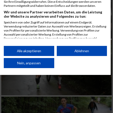
Sie Ihre Einwilligung widerrufen. Diese Entscheidungen werden unseren
Partnern mitgeteilt und haben keinen Einfluss auf die Browserdaten.
Wir und unsere Partner verarbeiten Daten, um die Leistung
der Website zu analysieren und Folgendes zu tun:
Speichern von oder Zugriff auf Informationen auf einem Endgerät.
Verwendung reduzierter Daten zur Auswahl von Werbeanzeigen. Erstellung
von Profilen für personalisierte Werbung. Verwendung von Profilen zur
Auswahl personalisierter Werbung. Erstellung von Profilen zur
Personalisierung von Inhalten. Verwendung von Profilen zur Auswahl
personalisierter Inhalte. Messung der Werbeleistung. Messung der
Performance von Inhalten. Analyse von Zielgruppen durch Statistiken oder
Kombinationen von Daten aus verschiedenen Quellen. Entwicklung und
Alle akzeptieren
Ablehnen
Verbesserung der Angebote. Verwendung reduzierter Daten zur Auswahl
von Inhalten.
Daten können außerhalb der Europäischen Union weitergegeben und in die
Nein, anpassen
USA gesendet werden.
Ihre Einwilligung und die cookie Richtlinie gelten ausschließlich für diese
Website/App.
Partnerliste anzeigen (1 IAB-Anbieter)
Wir nutzen Ihre Daten für folgende Zwecke:
IAB-Verarbeitungszwecke:
Speichern von oder Zugriff auf Informationen
auf einem Endgerät