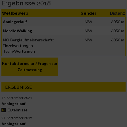
Ergebnisse 2018
Wettbewerb
Gender
Distanz
Anningerlauf
MW
6050 m
Nordic Walking
MW
6050 m
NÖ Berglaufmeisterschaft:
MW
6050 m
Einzelwertungen
Team-Wertungen
Kontaktformular / Fragen zur
Zeitmessung
ERGEBNISSE
18. September 2021
Anningerlauf
Ergebnisse
21. September 2019
Anningerlauf