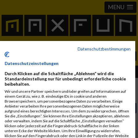
MENU
Datenschutzbestimmungen
Datenschutzeinstellungen
Album Graz Marathon
Durch Klicken auf die Schaltfläche „Ablehnen“ wird die
Standardeinstellung nur für unbedingt erforderliche cookie
beibehalten.
Wir und unsere Partner speichern und/oder greifen auf Informationen auf
Fotos
Video
User Alben
einem Gerät zu, wie z. B. eindeutige IDs in cookie und anderen
Browserspeichern, um personenbezogene Daten zu verarbeiten. Einige
Anbieter verarbeiten Ihre personenbezogenen Daten möglicherweise
Video auf Facebook teilen
aufgrund eines berechtigten Interesses. Um dem zu widersprechen, öffnen
Sie die „Einstellungen“. Sie können Ihre Einstellungen akzeptieren, ablehnen
In Kürze steht das Video zur Verfügung.
oder verwalten, indem Sie auf die Schaltfläche „Einstellungen verwalten“
klicken oder jederzeit auf die Fingerabdruck-Schaltfläche in der linken
unteren Ecke der Website klicken. Um Ihre Einwilligung zu widerrufen,
klicken Sie auf den Fingerabdruck oder den Link in der Fußzeile der Website