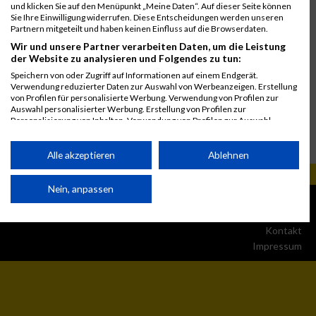
und klicken Sie auf den Menüpunkt „Meine Daten“. Auf dieser Seite können
Sie Ihre Einwilligung widerrufen. Diese Entscheidungen werden unseren
Partnern mitgeteilt und haben keinen Einfluss auf die Browserdaten.
Wir und unsere Partner verarbeiten Daten, um die Leistung
der Website zu analysieren und Folgendes zu tun:
Speichern von oder Zugriff auf Informationen auf einem Endgerät.
Verwendung reduzierter Daten zur Auswahl von Werbeanzeigen. Erstellung
von Profilen für personalisierte Werbung. Verwendung von Profilen zur
Auswahl personalisierter Werbung. Erstellung von Profilen zur
Personalisierung von Inhalten. Verwendung von Profilen zur Auswahl
personalisierter Inhalte. Messung der Werbeleistung. Messung der
Performance von Inhalten. Analyse von Zielgruppen durch Statistiken oder
Kombinationen von Daten aus verschiedenen Quellen. Entwicklung und
Alle akzeptieren
Ablehnen
Verbesserung der Angebote. Verwendung reduzierter Daten zur Auswahl
von Inhalten.
Daten können außerhalb der Europäischen Union weitergegeben und in die
Nein, anpassen
© MaxFun Sports GmbH
Mediadaten
USA gesendet werden.
1999 - 2026
Jobs
Ihre Einwilligung und die cookie Richtlinie gelten ausschließlich für diese
Website/App.
Kontakt
Impressum
Partnerliste anzeigen (1 IAB-Anbieter)
Wir nutzen Ihre Daten für folgende Zwecke:
IAB-Verarbeitungszwecke: