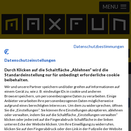
MENU
Datenschutzbestimmungen
Datenschutzeinstellungen
Album Icebug Swimrun
Durch Klicken auf die Schaltfläche „Ablehnen“ wird die
Standardeinstellung nur für unbedingt erforderliche cookie
beibehalten.
Wir und unsere Partner speichern und/oder greifen auf Informationen auf
Fotos
Video
User Alben
einem Gerät zu, wie z. B. eindeutige IDs in cookie und anderen
Browserspeichern, um personenbezogene Daten zu verarbeiten. Einige
Anbieter verarbeiten Ihre personenbezogenen Daten möglicherweise
Video auf Facebook teilen
aufgrund eines berechtigten Interesses. Um dem zu widersprechen, öffnen
Sie die „Einstellungen“. Sie können Ihre Einstellungen akzeptieren, ablehnen
In Kürze steht das Video zur Verfügung.
oder verwalten, indem Sie auf die Schaltfläche „Einstellungen verwalten“
klicken oder jederzeit auf die Fingerabdruck-Schaltfläche in der linken
unteren Ecke der Website klicken. Um Ihre Einwilligung zu widerrufen,
klicken Sie auf den Fingerabdruck oder den Link in der Fußzeile der Website