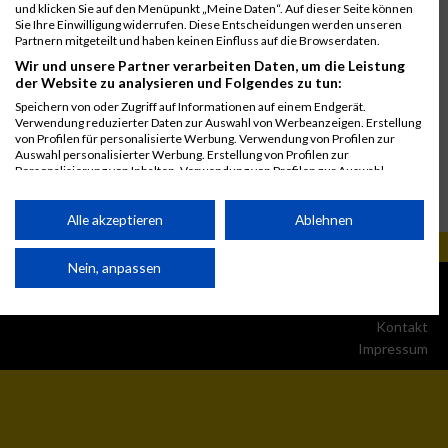
und klicken Sie auf den Menüpunkt „Meine Daten“. Auf dieser Seite können
Sie Ihre Einwilligung widerrufen. Diese Entscheidungen werden unseren
Partnern mitgeteilt und haben keinen Einfluss auf die Browserdaten.
Wir und unsere Partner verarbeiten Daten, um die Leistung
der Website zu analysieren und Folgendes zu tun:
Speichern von oder Zugriff auf Informationen auf einem Endgerät.
Verwendung reduzierter Daten zur Auswahl von Werbeanzeigen. Erstellung
von Profilen für personalisierte Werbung. Verwendung von Profilen zur
Auswahl personalisierter Werbung. Erstellung von Profilen zur
Personalisierung von Inhalten. Verwendung von Profilen zur Auswahl
personalisierter Inhalte. Messung der Werbeleistung. Messung der
Performance von Inhalten. Analyse von Zielgruppen durch Statistiken oder
Kombinationen von Daten aus verschiedenen Quellen. Entwicklung und
Alle akzeptieren
Ablehnen
Verbesserung der Angebote. Verwendung reduzierter Daten zur Auswahl
von Inhalten.
Daten können außerhalb der Europäischen Union weitergegeben und in die
Nein, anpassen
© MaxFun Sports GmbH
Mediadaten
USA gesendet werden.
1999 - 2026
Jobs
Ihre Einwilligung und die cookie Richtlinie gelten ausschließlich für diese
Website/App.
Kontakt
Impressum
Partnerliste anzeigen (1 IAB-Anbieter)
Wir nutzen Ihre Daten für folgende Zwecke:
IAB-Verarbeitungszwecke: