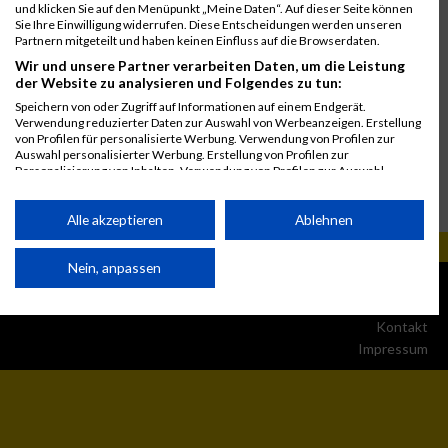
und klicken Sie auf den Menüpunkt „Meine Daten“. Auf dieser Seite können
Sie Ihre Einwilligung widerrufen. Diese Entscheidungen werden unseren
Partnern mitgeteilt und haben keinen Einfluss auf die Browserdaten.
Wir und unsere Partner verarbeiten Daten, um die Leistung
der Website zu analysieren und Folgendes zu tun:
Speichern von oder Zugriff auf Informationen auf einem Endgerät.
Verwendung reduzierter Daten zur Auswahl von Werbeanzeigen. Erstellung
von Profilen für personalisierte Werbung. Verwendung von Profilen zur
Auswahl personalisierter Werbung. Erstellung von Profilen zur
Personalisierung von Inhalten. Verwendung von Profilen zur Auswahl
personalisierter Inhalte. Messung der Werbeleistung. Messung der
Performance von Inhalten. Analyse von Zielgruppen durch Statistiken oder
Kombinationen von Daten aus verschiedenen Quellen. Entwicklung und
Alle akzeptieren
Ablehnen
Verbesserung der Angebote. Verwendung reduzierter Daten zur Auswahl
von Inhalten.
Daten können außerhalb der Europäischen Union weitergegeben und in die
Nein, anpassen
© MaxFun Sports GmbH
Mediadaten
USA gesendet werden.
1999 - 2026
Jobs
Ihre Einwilligung und die cookie Richtlinie gelten ausschließlich für diese
Website/App.
Kontakt
Impressum
Partnerliste anzeigen (1 IAB-Anbieter)
Wir nutzen Ihre Daten für folgende Zwecke:
IAB-Verarbeitungszwecke: