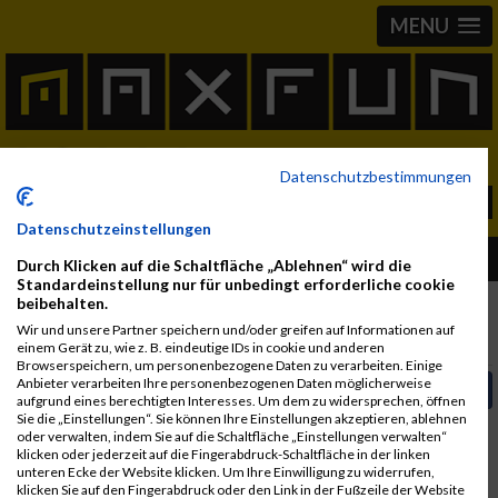
MENU
Datenschutzbestimmungen
Datenschutzeinstellungen
Album Stadtlauf Oberndorf 1993
Durch Klicken auf die Schaltfläche „Ablehnen“ wird die
Standardeinstellung nur für unbedingt erforderliche cookie
beibehalten.
Wir und unsere Partner speichern und/oder greifen auf Informationen auf
Fotos
Video
User Alben
einem Gerät zu, wie z. B. eindeutige IDs in cookie und anderen
Browserspeichern, um personenbezogene Daten zu verarbeiten. Einige
Anbieter verarbeiten Ihre personenbezogenen Daten möglicherweise
Video auf Facebook teilen
aufgrund eines berechtigten Interesses. Um dem zu widersprechen, öffnen
Sie die „Einstellungen“. Sie können Ihre Einstellungen akzeptieren, ablehnen
In Kürze steht das Video zur Verfügung.
oder verwalten, indem Sie auf die Schaltfläche „Einstellungen verwalten“
klicken oder jederzeit auf die Fingerabdruck-Schaltfläche in der linken
unteren Ecke der Website klicken. Um Ihre Einwilligung zu widerrufen,
klicken Sie auf den Fingerabdruck oder den Link in der Fußzeile der Website