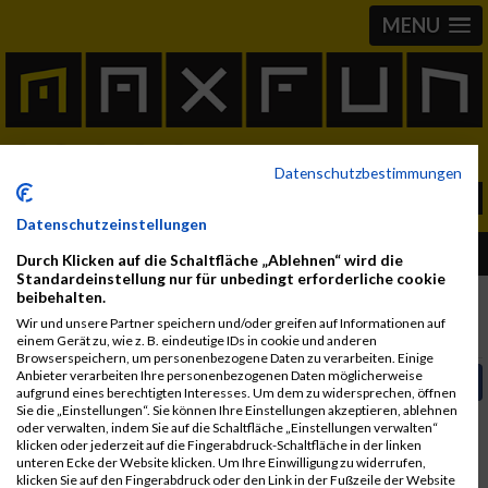
MENU
Datenschutzbestimmungen
Datenschutzeinstellungen
Album Welschlauf 1999
Durch Klicken auf die Schaltfläche „Ablehnen“ wird die
Standardeinstellung nur für unbedingt erforderliche cookie
beibehalten.
Wir und unsere Partner speichern und/oder greifen auf Informationen auf
Fotos
Video
User Alben
einem Gerät zu, wie z. B. eindeutige IDs in cookie und anderen
Browserspeichern, um personenbezogene Daten zu verarbeiten. Einige
Anbieter verarbeiten Ihre personenbezogenen Daten möglicherweise
Video auf Facebook teilen
aufgrund eines berechtigten Interesses. Um dem zu widersprechen, öffnen
Sie die „Einstellungen“. Sie können Ihre Einstellungen akzeptieren, ablehnen
In Kürze steht das Video zur Verfügung.
oder verwalten, indem Sie auf die Schaltfläche „Einstellungen verwalten“
klicken oder jederzeit auf die Fingerabdruck-Schaltfläche in der linken
unteren Ecke der Website klicken. Um Ihre Einwilligung zu widerrufen,
klicken Sie auf den Fingerabdruck oder den Link in der Fußzeile der Website