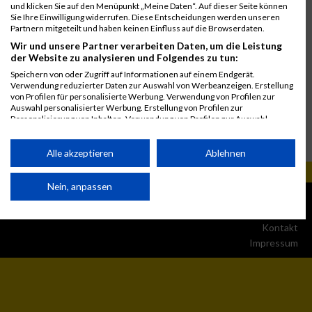
und klicken Sie auf den Menüpunkt „Meine Daten“. Auf dieser Seite können
Sie Ihre Einwilligung widerrufen. Diese Entscheidungen werden unseren
Partnern mitgeteilt und haben keinen Einfluss auf die Browserdaten.
Wir und unsere Partner verarbeiten Daten, um die Leistung
der Website zu analysieren und Folgendes zu tun:
Speichern von oder Zugriff auf Informationen auf einem Endgerät.
Verwendung reduzierter Daten zur Auswahl von Werbeanzeigen. Erstellung
von Profilen für personalisierte Werbung. Verwendung von Profilen zur
Auswahl personalisierter Werbung. Erstellung von Profilen zur
Personalisierung von Inhalten. Verwendung von Profilen zur Auswahl
personalisierter Inhalte. Messung der Werbeleistung. Messung der
Performance von Inhalten. Analyse von Zielgruppen durch Statistiken oder
Kombinationen von Daten aus verschiedenen Quellen. Entwicklung und
Alle akzeptieren
Ablehnen
Verbesserung der Angebote. Verwendung reduzierter Daten zur Auswahl
von Inhalten.
Daten können außerhalb der Europäischen Union weitergegeben und in die
Nein, anpassen
© MaxFun Sports GmbH
Mediadaten
USA gesendet werden.
1999 - 2026
Jobs
Ihre Einwilligung und die cookie Richtlinie gelten ausschließlich für diese
Website/App.
Kontakt
Impressum
Partnerliste anzeigen (1 IAB-Anbieter)
Wir nutzen Ihre Daten für folgende Zwecke:
IAB-Verarbeitungszwecke: