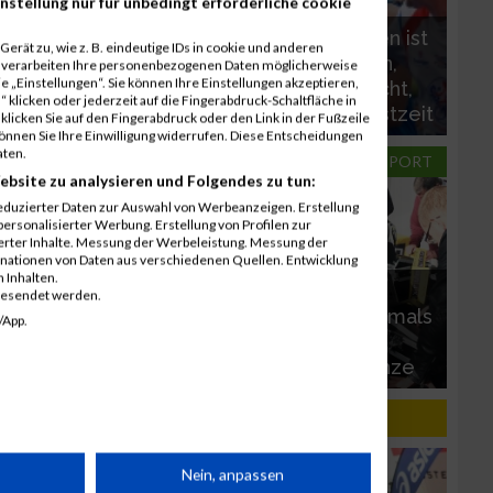
nstellung nur für unbedingt erforderliche cookie
Perfekt gelaufen ist
erät zu, wie z. B. eindeutige IDs in cookie und anderen
er, der Marathon,
r verarbeiten Ihre personenbezogenen Daten möglicherweise
 „Einstellungen“. Sie können Ihre Einstellungen akzeptieren,
Marathonziel nicht
alle Ziele erreicht,
 klicken oder jederzeit auf die Fingerabdruck-Schaltfläche in
erreicht
persönliche Bestzeit
klicken Sie auf den Fingerabdruck oder den Link in der Fußzeile
können Sie Ihre Einwilligung widerrufen. Diese Entscheidungen
aten.
TRAINING
LAUFSPORT
ebsite zu analysieren und Folgendes zu tun:
eduzierter Daten zur Auswahl von Werbeanzeigen. Erstellung
ersonalisierter Werbung. Erstellung von Profilen zur
ierter Inhalte. Messung der Werbeleistung. Messung der
inationen von Daten aus verschiedenen Quellen. Entwicklung
 Inhalten.
Linz Marathon
gesendet werden.
durchbricht erstmals
/App.
Einen Muskelkater
die 20.000er
vermeiden
Teilnehmergrenze
 / 03.04.2016
rät
Nein, anpassen