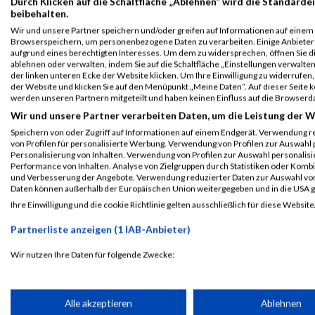
Durch Klicken auf die Schaltfläche „Ablehnen“ wird die Standardei
beibehalten.
Das war der
Wir und unsere Partner speichern und/oder greifen auf Informationen auf einem G
Cheruiyot und
Oberbank Linz
Browserspeichern, um personenbezogene Daten zu verarbeiten. Einige Anbiete
aufgrund eines berechtigten Interesses. Um dem zu widersprechen, öffnen Sie die
Chepngeno prägen
Donau Marathon
ablehnen oder verwalten, indem Sie auf die Schaltfläche „Einstellungen verwalten“
den Linz Marathon
2023
der linken unteren Ecke der Website klicken. Um Ihre Einwilligung zu widerrufen, 
der Website und klicken Sie auf den Menüpunkt „Meine Daten“. Auf dieser Seite 
werden unseren Partnern mitgeteilt und haben keinen Einfluss auf die Browserd
LAUFSPORT
LAUFSPORT
Wir und unsere Partner verarbeiten Daten, um die Leistung der W
Speichern von oder Zugriff auf Informationen auf einem Endgerät. Verwendung r
von Profilen für personalisierte Werbung. Verwendung von Profilen zur Auswahl p
Personalisierung von Inhalten. Verwendung von Profilen zur Auswahl personalis
Performance von Inhalten. Analyse von Zielgruppen durch Statistiken oder Komb
und Verbesserung der Angebote. Verwendung reduzierter Daten zur Auswahl von
Daten können außerhalb der Europäischen Union weitergegeben und in die USA 
Edwin Koech aus
Ihre Einwilligung und die cookie Richtlinie gelten ausschließlich für diese Website
Gedanken beim
Kenia der Sieger
Partnerliste anzeigen (1 IAB-Anbieter)
Marathon
vom Linz Marathon
Wir nutzen Ihre Daten für folgende Zwecke:
ALBUM BOREALIS LINZ DONAU MARATHON - STRECKE
IAB-Verarbeitungszwecke:
Speichern von oder Zugriff auf Informationen auf einem Endge
Alle akzeptieren
Ablehnen