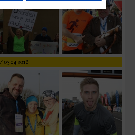
n
g
 03.04.2016