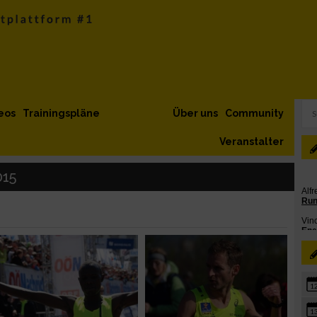
eos
Trainingspläne
Über uns
Community
Veranstalter
015
1
1