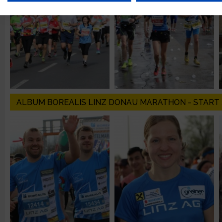
Verwendung reduzierter Daten zur Auswahl von Werbeanzeige
Erstellung von Profilen für personalisierte Werbung
Verwendung von Profilen zur Auswahl personalisierter Werbun
ALBUM BOREALIS LINZ DONAU MARATHON - START /
Erstellung von Profilen zur Personalisierung von Inhalten
Verwendung von Profilen zur Auswahl personalisierter Inhalte
Messung der Werbeleistung
Messung der Performance von Inhalten