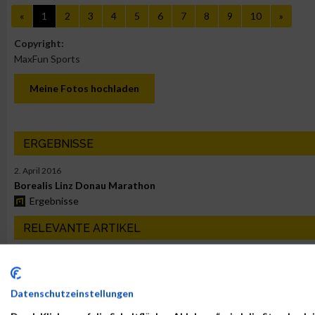
«
1
2
3
4
5
6
7
8
9
10
»
Copyright:
MaxFun Sports
Meine Fotos hochladen
ERGEBNISSE
2. April 2016
Borealis Linz Donau Marathon
Ergebnisse
RELEVANTE ARTIKEL
LAUFSPORT
LAUFSPORT
Datenschutzeinstellungen