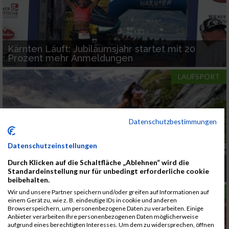
Kärnten Läuft: Jubiläumsjahr startet mit 20
Prozent mehr Anmeldungen
LAUFSPORT
Datenschutzbestimmungen
Datenschutzeinstellungen
Durch Klicken auf die Schaltfläche „Ablehnen“ wird die
Grossglockner Mountain Run 2026: Online-
Standardeinstellung nur für unbedingt erforderliche cookie
Anmeldung endet am 24. Juni
beibehalten.
LAUFSPORT
Wir und unsere Partner speichern und/oder greifen auf Informationen auf
einem Gerät zu, wie z. B. eindeutige IDs in cookie und anderen
Browserspeichern, um personenbezogene Daten zu verarbeiten. Einige
Anbieter verarbeiten Ihre personenbezogenen Daten möglicherweise
aufgrund eines berechtigten Interesses. Um dem zu widersprechen, öffnen