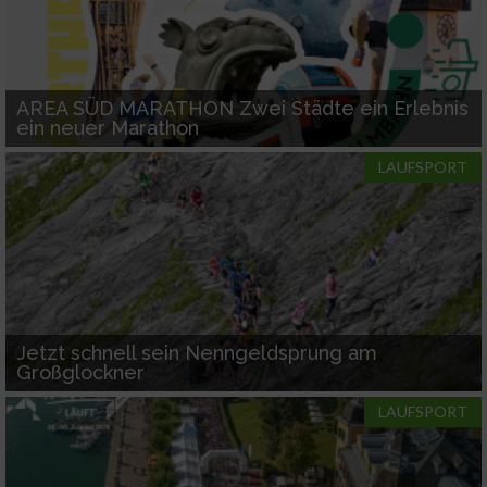
Wir nutzen Ihre Daten für folgende Zwecke:
IAB-Verarbeitungszwecke:
Speichern von oder Zugriff auf Informationen
auf einem Endgerät
AREA SÜD MARATHON Zwei Städte ein Erlebnis
ein neuer Marathon
Verwendung reduzierter Daten zur Auswahl
LAUFSPORT
von Werbeanzeigen
Erstellung von Profilen für personalisierte
Werbung
Verwendung von Profilen zur Auswahl
personalisierter Werbung
Jetzt schnell sein Nenngeldsprung am
Erstellung von Profilen zur Personalisierung
Großglockner
von Inhalten
LAUFSPORT
Verwendung von Profilen zur Auswahl
personalisierter Inhalte