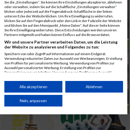
Sie die „Einstellungen“. Sie können Ihre Einstellungen akzeptieren, ablehnen
oder verwalten, indem Sie auf die Schaltfläche „Einstellungen verwalten“
klicken oder jederzeit auf die Fingerabdruck-Schaltfläche in der linken
unteren Ecke der Website klicken. Um Ihre Einwilligung zu widerrufen,
klicken Sie auf den Fingerabdruck oder den Link in der Fußzeile der Website
und klicken Sie auf den Menüpunkt „Meine Daten“. Auf dieser Seite können
ÖM Halbmarathon 2026 macht Kärnten Läuft
Sie Ihre Einwilligung widerrufen. Diese Entscheidungen werden unseren
zur Titelbühne
Partnern mitgeteilt und haben keinen Einfluss auf die Browserdaten.
Wir und unsere Partner verarbeiten Daten, um die Leistung
LAUFSPORT
der Website zu analysieren und Folgendes zu tun:
Speichern von oder Zugriff auf Informationen auf einem Endgerät.
Verwendung reduzierter Daten zur Auswahl von Werbeanzeigen. Erstellung
von Profilen für personalisierte Werbung. Verwendung von Profilen zur
Auswahl personalisierter Werbung. Erstellung von Profilen zur
Personalisierung von Inhalten. Verwendung von Profilen zur Auswahl
personalisierter Inhalte. Messung der Werbeleistung. Messung der
Performance von Inhalten. Analyse von Zielgruppen durch Statistiken oder
Kombinationen von Daten aus verschiedenen Quellen. Entwicklung und
Alle akzeptieren
Ablehnen
Verbesserung der Angebote. Verwendung reduzierter Daten zur Auswahl
Laufsport prägt Karriere – Kummerer erhält
von Inhalten.
Ehrenzeichen in Kärnten
Daten können außerhalb der Europäischen Union weitergegeben und in die
Nein, anpassen
USA gesendet werden.
LAUFSPORT
Ihre Einwilligung und die cookie Richtlinie gelten ausschließlich für diese
Website/App.
Partnerliste anzeigen (1 IAB-Anbieter)