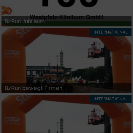
IAB-Verarbeitungszwecke:
Speichern von oder Zugriff auf Informationen
B2Run Jubiläum
auf einem Endgerät
INTERNATIONAL
Verwendung reduzierter Daten zur Auswahl
von Werbeanzeigen
Erstellung von Profilen für personalisierte
Werbung
Verwendung von Profilen zur Auswahl
personalisierter Werbung
B2Run bewegt Firmen
Erstellung von Profilen zur Personalisierung
von Inhalten
INTERNATIONAL
Verwendung von Profilen zur Auswahl
personalisierter Inhalte
Messung der Werbeleistung