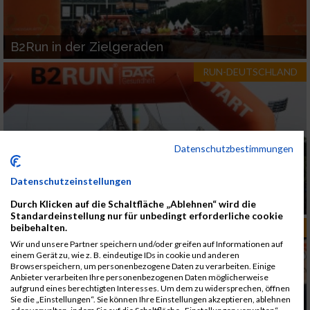
B2Run in der Zielgeraden
RUN-DEUTSCHLAND
Datenschutzbestimmungen
Datenschutzeinstellungen
B2Run-Serie geht weiter
Durch Klicken auf die Schaltfläche „Ablehnen“ wird die
Standardeinstellung nur für unbedingt erforderliche cookie
beibehalten.
RUN-DEUTSCHLAND
Wir und unsere Partner speichern und/oder greifen auf Informationen auf
einem Gerät zu, wie z. B. eindeutige IDs in cookie und anderen
Browserspeichern, um personenbezogene Daten zu verarbeiten. Einige
Anbieter verarbeiten Ihre personenbezogenen Daten möglicherweise
aufgrund eines berechtigten Interesses. Um dem zu widersprechen, öffnen
Sie die „Einstellungen“. Sie können Ihre Einstellungen akzeptieren, ablehnen