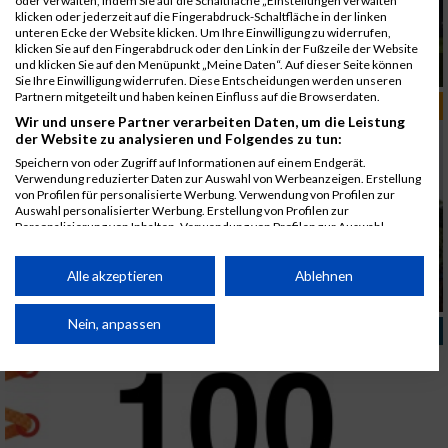
oder verwalten, indem Sie auf die Schaltfläche „Einstellungen verwalten“
klicken oder jederzeit auf die Fingerabdruck-Schaltfläche in der linken
unteren Ecke der Website klicken. Um Ihre Einwilligung zu widerrufen,
klicken Sie auf den Fingerabdruck oder den Link in der Fußzeile der Website
und klicken Sie auf den Menüpunkt „Meine Daten“. Auf dieser Seite können
Gemeinsam aktiv
Sie Ihre Einwilligung widerrufen. Diese Entscheidungen werden unseren
Partnern mitgeteilt und haben keinen Einfluss auf die Browserdaten.
RUN-DEUTSCHLAND
Wir und unsere Partner verarbeiten Daten, um die Leistung
der Website zu analysieren und Folgendes zu tun:
Speichern von oder Zugriff auf Informationen auf einem Endgerät.
Verwendung reduzierter Daten zur Auswahl von Werbeanzeigen. Erstellung
von Profilen für personalisierte Werbung. Verwendung von Profilen zur
Auswahl personalisierter Werbung. Erstellung von Profilen zur
Personalisierung von Inhalten. Verwendung von Profilen zur Auswahl
personalisierter Inhalte. Messung der Werbeleistung. Messung der
Performance von Inhalten. Analyse von Zielgruppen durch Statistiken oder
Kombinationen von Daten aus verschiedenen Quellen. Entwicklung und
Alle akzeptieren
Ablehnen
Verbesserung der Angebote. Verwendung reduzierter Daten zur Auswahl
B2Run München
von Inhalten.
Daten können außerhalb der Europäischen Union weitergegeben und in die
Nein, anpassen
INTERNATIONAL
USA gesendet werden.
Ihre Einwilligung und die cookie Richtlinie gelten ausschließlich für diese
Website/App.
Partnerliste anzeigen (1 IAB-Anbieter)
Wir nutzen Ihre Daten für folgende Zwecke: