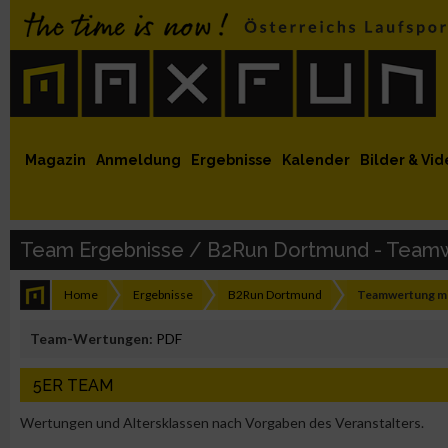
 auf Facebook
MaxFun auf Youtube
MaxFun auf Twitter
MaxFun auf Instagram
MaxFun Newsletter abonnieren
Magazin
Anmeldung
Ergebnisse
Kalender
Bilder & Vid
Team Ergebnisse / B2Run Dortmund - Team
Home
Ergebnisse
B2Run Dortmund
Teamwertung m
Team-Wertungen:
PDF
5ER TEAM
Wertungen und Altersklassen nach Vorgaben des Veranstalters.