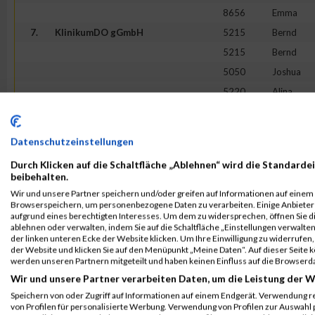
8656
Emma
7.
KlinikumDO gGmbH
5215
Bernd
5215
Bernd
5050
Joshua
5220
Alina
5220
Alina
8.
DAK-Gesundheit
2096
Marvin
Datenschutzeinstellungen
2096
Marvin
Durch Klicken auf die Schaltfläche „Ablehnen“ wird die Standardei
2130
Niels
beibehalten.
2150
Vanessa
Wir und unsere Partner speichern und/oder greifen auf Informationen auf einem G
Browserspeichern, um personenbezogene Daten zu verarbeiten. Einige Anbiete
2150
Vanessa
aufgrund eines berechtigten Interesses. Um dem zu widersprechen, öffnen Sie die
ablehnen oder verwalten, indem Sie auf die Schaltfläche „Einstellungen verwalten“
9.
Borussia Dortmund GmbH & Co.
1144
Hauke
der linken unteren Ecke der Website klicken. Um Ihre Einwilligung zu widerrufen, 
KGaA
der Website und klicken Sie auf den Menüpunkt „Meine Daten“. Auf dieser Seite 
werden unseren Partnern mitgeteilt und haben keinen Einfluss auf die Browserd
1144
Hauke
Wir und unsere Partner verarbeiten Daten, um die Leistung der W
1170
Martin
Speichern von oder Zugriff auf Informationen auf einem Endgerät. Verwendung r
1131
Thea
von Profilen für personalisierte Werbung. Verwendung von Profilen zur Auswahl p