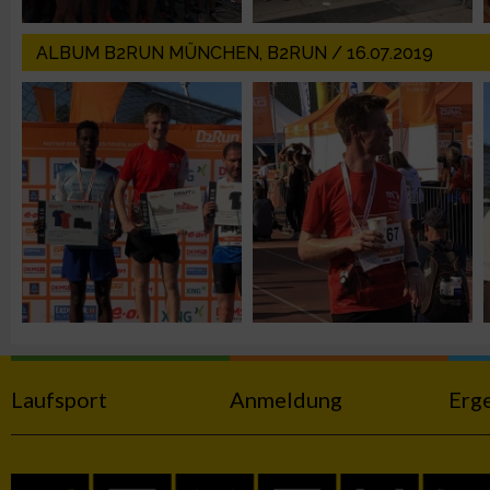
Verwendung genauer Standortdaten
ALBUM B2RUN MÜNCHEN, B2RUN / 16.07.2019
Geräte anhand von aktiv angeforderten Informationen identifi
Nicht-IAB-Verarbeitungszwecke:
Notwendig
Performance
Funktional
Werbung
Laufsport
Anmeldung
Erg