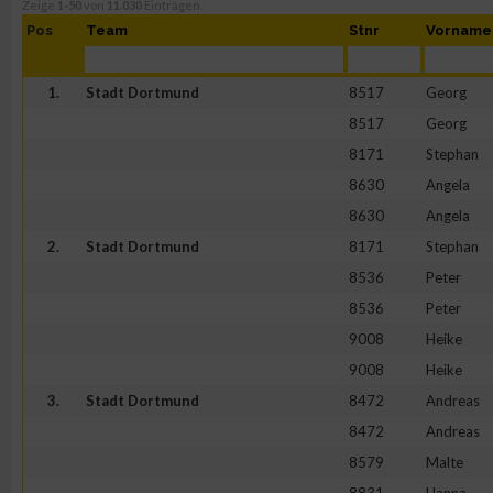
Zeige
1-50
von
11.030
Einträgen.
Pos
Team
Stnr
Vorname
1.
Stadt Dortmund
8517
Georg
8517
Georg
8171
Stephan
8630
Angela
8630
Angela
2.
Stadt Dortmund
8171
Stephan
8536
Peter
8536
Peter
9008
Heike
9008
Heike
3.
Stadt Dortmund
8472
Andreas
8472
Andreas
8579
Malte