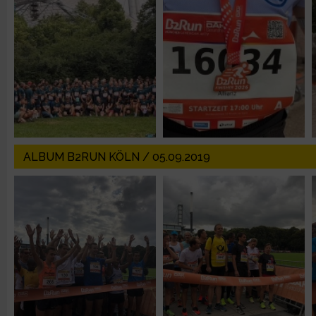
Erstellung von Profilen zur Personalisierung von Inhalten
Verwendung von Profilen zur Auswahl personalisierter Inhalte
Messung der Werbeleistung
Messung der Performance von Inhalten
ALBUM B2RUN KÖLN / 05.09.2019
Analyse von Zielgruppen durch Statistiken oder Kombinatione
verschiedenen Quellen
Entwicklung und Verbesserung der Angebote
Verwendung reduzierter Daten zur Auswahl von Inhalten
IAB-Besonderheiten: