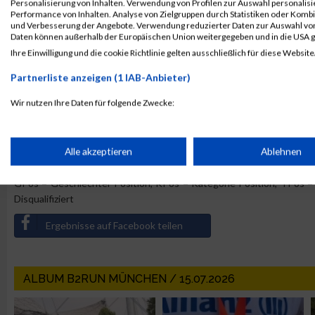
Personalisierung von Inhalten. Verwendung von Profilen zur Auswahl personalis
1131
Thea
Performance von Inhalten. Analyse von Zielgruppen durch Statistiken oder Komb
10.
Stadt Dortmund
9027
Julian
und Verbesserung der Angebote. Verwendung reduzierter Daten zur Auswahl von
Daten können außerhalb der Europäischen Union weitergegeben und in die USA 
9027
Julian
Ihre Einwilligung und die cookie Richtlinie gelten ausschließlich für diese Website
8802
Sven
Partnerliste anzeigen (1 IAB-Anbieter)
8954
Meike
Wir nutzen Ihre Daten für folgende Zwecke:
8954
Meike
IAB-Verarbeitungszwecke:
«
1
2
3
4
5
6
7
8
9
10
»
Speichern von oder Zugriff auf Informationen auf einem Endge
Alle akzeptieren
Ablehnen
Legende:
GPos = Geschlechter Position, KPos = Kategorie Position, TPos = 
Verwendung reduzierter Daten zur Auswahl von Werbeanzeige
Disqualifiziert
Ergebnisse auf Facebook teilen
Erstellung von Profilen für personalisierte Werbung
ALBUM B2RUN MÜNCHEN / 15.07.2026
Verwendung von Profilen zur Auswahl personalisierter Werbun