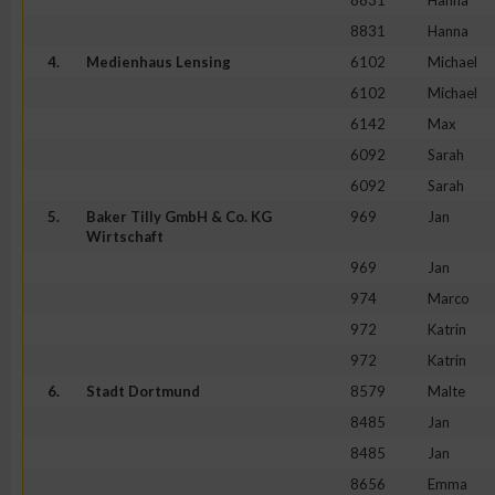
8831
Hanna
8831
Hanna
4.
Medienhaus Lensing
6102
Michael
6102
Michael
6142
Max
6092
Sarah
6092
Sarah
5.
Baker Tilly GmbH & Co. KG
969
Jan
Wirtschaft
969
Jan
974
Marco
972
Katrin
972
Katrin
6.
Stadt Dortmund
8579
Malte
8485
Jan
8485
Jan
8656
Emma