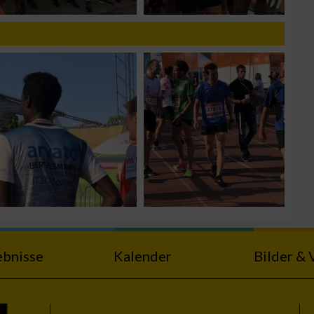
zieren
ebnisse
Kalender
Bilder & 