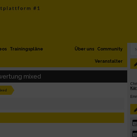
eos
Trainingspläne
Über uns
Community
Veranstalter
wertung mixed
ixed
1
1