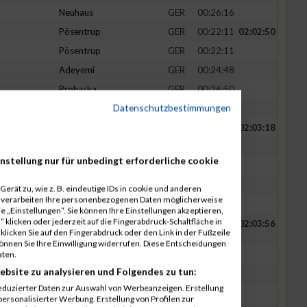
Neuhaus
GER
00:26:16
Pösentrup
GER
00:22:11
02:02:50
Pösentrup
GER
00:22:11
Adeyemi
GER
00:24:48
Prohaska
GER
00:26:50
Datenschutzbestimmungen
Prohaska
GER
00:26:50
Jesinghaus
GER
00:22:33
02:03:18
Jesinghaus
GER
00:22:33
nstellung nur für unbedingt erforderliche cookie
Niemeyer
GER
00:24:32
Wirtz
GER
00:26:50
erät zu, wie z. B. eindeutige IDs in cookie und anderen
r verarbeiten Ihre personenbezogenen Daten möglicherweise
Wirtz
GER
00:26:50
 „Einstellungen“. Sie können Ihre Einstellungen akzeptieren,
 klicken oder jederzeit auf die Fingerabdruck-Schaltfläche in
Pahl
GER
00:22:15
02:03:56
klicken Sie auf den Fingerabdruck oder den Link in der Fußzeile
können Sie Ihre Einwilligung widerrufen. Diese Entscheidungen
aten.
Pahl
GER
00:22:15
ebsite zu analysieren und Folgendes zu tun:
Weissner
GER
00:22:44
eduzierter Daten zur Auswahl von Werbeanzeigen. Erstellung
Hoffmeister
GER
00:28:21
ersonalisierter Werbung. Erstellung von Profilen zur