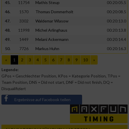
45.
11754
Mathis Steup
00:20:05.5
46.
1570
Thomas Dommerholt
00:20:08.5
47.
3302
Waldemar Wlasow
00:20:13.0
48.
11998
Michel Arlinghaus
00:20:13.8
49.
1449
Melani Ackermann
00:20:14.4
50.
7726
Markus Huhn
00:20:16.3
«
1
2
3
4
5
6
7
8
9
10
»
Legende:
GPos = Geschlechter Position, KPos = Kategorie Position, TPos =
Team Position, DNS = Did not start, DNF = Did not finish, DQ =
Disqualifiziert
Ergebnisse auf Facebook teilen