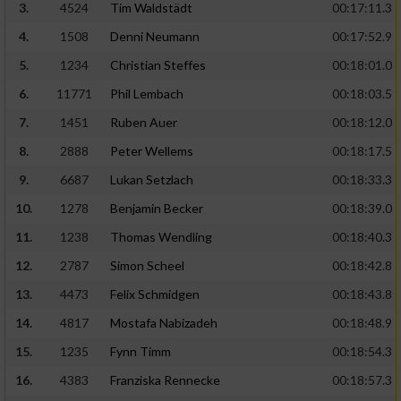
3.
4524
Tim Waldstädt
00:17:11.3
4.
1508
Denni Neumann
00:17:52.9
5.
1234
Christian Steffes
00:18:01.0
6.
11771
Phil Lembach
00:18:03.5
7.
1451
Ruben Auer
00:18:12.0
8.
2888
Peter Wellems
00:18:17.5
9.
6687
Lukan Setzlach
00:18:33.3
10.
1278
Benjamin Becker
00:18:39.0
11.
1238
Thomas Wendling
00:18:40.3
12.
2787
Simon Scheel
00:18:42.8
13.
4473
Felix Schmidgen
00:18:43.8
14.
4817
Mostafa Nabizadeh
00:18:48.9
15.
1235
Fynn Timm
00:18:54.3
16.
4383
Franziska Rennecke
00:18:57.3