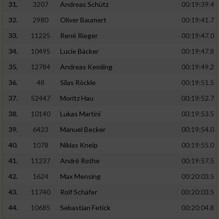
31.
3207
Andreas Schütz
00:19:39.4
32.
2980
Oliver Baumert
00:19:41.7
33.
11225
René Rieger
00:19:47.0
34.
10495
Lucie Bäcker
00:19:47.8
35.
12784
Andreas Kemling
00:19:49.2
36.
48
Silas Röckle
00:19:51.5
37.
52447
Moritz Hau
00:19:52.7
38.
10140
Lukas Martini
00:19:53.5
39.
6423
Manuel Becker
00:19:54.0
40.
1078
Niklas Kneip
00:19:55.0
41.
11237
André Rothe
00:19:57.5
42.
1624
Max Mensing
00:20:03.5
43.
11740
Rolf Schäfer
00:20:03.5
44.
10685
Sebastian Fetick
00:20:04.8