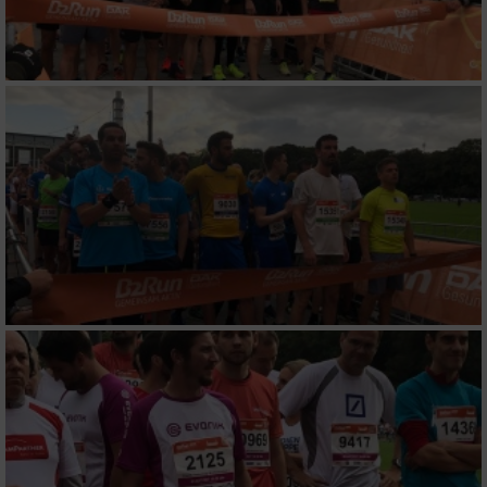
Messung der Performance von Inhalten
Analyse von Zielgruppen durch Statistiken
oder Kombinationen von Daten aus
verschiedenen Quellen
Entwicklung und Verbesserung der Angebote
Verwendung reduzierter Daten zur Auswahl
von Inhalten
IAB-Besonderheiten:
Verwendung genauer Standortdaten
Geräte anhand von aktiv angeforderten
Informationen identifizieren
Nicht-IAB-Verarbeitungszwecke: