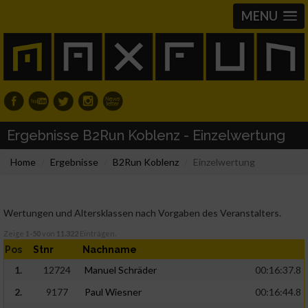
MENU
Ergebnisse B2Run Koblenz - Einzelwertung
Home
Ergebnisse
B2Run Koblenz
Einzelwertung
Wertungen und Altersklassen nach Vorgaben des Veranstalters.
Zeige
1-50
von
11.322
Einträgen.
Pos
Stnr
Nachname
1.
12724
Manuel Schräder
00:16:37.8
2.
9177
Paul Wiesner
00:16:44.8