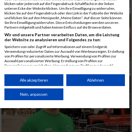
klicken oder jederzeit auf die Fingerabdruck-Schaltfläche in der linken
unteren Ecke der Website klicken. Um Ihre Einwilligung zu widerrufen,
klicken Sie auf den Fingerabdruck oder den Link in der Fußzeile der Website
und klicken Sie auf den Menüpunkt „Meine Daten“. Auf dieser Seite können
Sie Ihre Einwilligung widerrufen. Diese Entscheidungen werden unseren
Partnern mitgeteilt und haben keinen Einfluss auf die Browserdaten.
Wir und unsere Partner verarbeiten Daten, um die Leistung
der Website zu analysieren und Folgendes zu tun:
Speichern von oder Zugriff auf Informationen auf einem Endgerät.
Verwendung reduzierter Daten zur Auswahl von Werbeanzeigen. Erstellung
von Profilen für personalisierte Werbung. Verwendung von Profilen zur
Auswahl personalisierter Werbung. Erstellung von Profilen zur
Personalisierung von Inhalten. Verwendung von Profilen zur Auswahl
personalisierter Inhalte. Messung der Werbeleistung. Messung der
Performance von Inhalten. Analyse von Zielgruppen durch Statistiken oder
Kombinationen von Daten aus verschiedenen Quellen. Entwicklung und
Alle akzeptieren
Ablehnen
Verbesserung der Angebote. Verwendung reduzierter Daten zur Auswahl
von Inhalten.
Daten können außerhalb der Europäischen Union weitergegeben und in die
Nein, anpassen
USA gesendet werden.
Ihre Einwilligung und die cookie Richtlinie gelten ausschließlich für diese
Website/App.
Partnerliste anzeigen (1 IAB-Anbieter)
Wir nutzen Ihre Daten für folgende Zwecke: