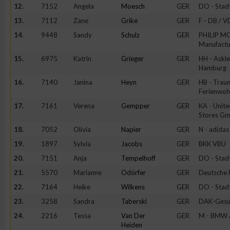
12.
7152
Angela
Moesch
GER
DO - Stad
13.
7112
Zane
Grike
GER
F - DB / 
14.
9448
Sandy
Schulz
GER
PHILIP M
Manufactur
15.
6975
Katrin
Grieger
GER
HH - Askle
Hamburg
16.
7140
Janina
Heyn
GER
HB - Trau
Ferienwo
17.
7161
Verena
Gempper
GER
KA - Unite
Stores G
18.
7052
Olivia
Napier
GER
N - adida
19.
1897
Sylvia
Jacobs
GER
BKK VBU
20.
7151
Anja
Tempelhoff
GER
DO - Stad
21.
5570
Marianne
Odörfer
GER
Deutsche 
22.
7164
Heike
Wilkens
GER
DO - Stad
23.
3258
Sandra
Taberski
GER
DAK-Gesu
24.
2216
Tessa
Van Der
GER
M - BMW
Heiden