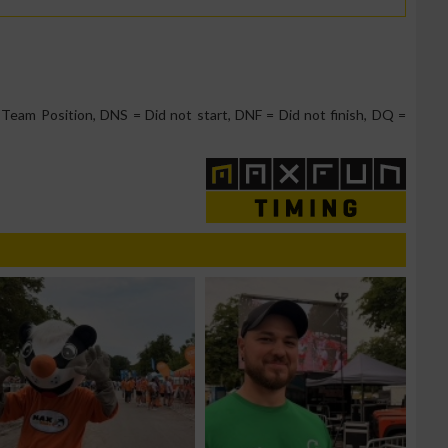
g
Team Position, DNS = Did not start, DNF = Did not finish, DQ =
n von Daten aus