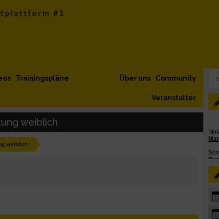
eos
Trainingspläne
Über uns
Community
Veranstalter
ung weiblich
g weiblich
1
1