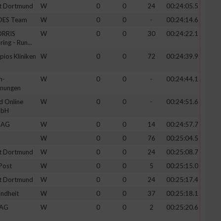
t Dortmund
W
0
0
24
00:24:05.5
VDES Team
W
0
0
-
00:24:14.6
ORRIS
W
0
0
30
00:24:22.1
ing - Run...
pios Kliniken
W
0
0
72
00:24:39.9
m-
W
0
0
-
00:24:44.1
hnungen
d Online
W
0
0
-
00:24:51.6
mbH
s AG
W
0
0
14
00:24:57.7
W
0
0
76
00:25:04.5
t Dortmund
W
0
0
24
00:25:08.7
Post
W
0
0
5
00:25:15.0
t Dortmund
W
0
0
24
00:25:17.4
ndheit
W
0
0
37
00:25:18.1
 AG
W
0
0
2
00:25:20.6