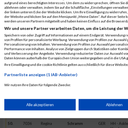
38.
7197
Ulrike
Zimmermann
GER
KA - Wel
aufgrund eines berechtigten Interesses. Um dem zu widersprechen, öffnen Sie die
ablehnen oder verwalten, indem Sie auf die Schaltfläche „Einstellungen verwalten“
39.
6923
Tanja
Janßen
GER
GE - QBS
der linken unteren Ecke der Website klicken. Um Ihre Einwilligung zu widerrufen, 
der Website und klicken Sie auf den Menüpunkt „Meine Daten“. Auf dieser Seite 
40.
4696
Nicola
Streit
GER
EDEKA Tea
werden unseren Partnern mitgeteilt und haben keinen Einfluss auf die Browserd
41.
7053
Lea
Musekamp
GER
N - adida
Wir und unsere Partner verarbeiten Daten, um die Leistung der W
42.
7021
Lisa
Thaler
GER
S - läufer
Speichern von oder Zugriff auf Informationen auf einem Endgerät. Verwendung r
sports
von Profilen für personalisierte Werbung. Verwendung von Profilen zur Auswahl p
Personalisierung von Inhalten. Verwendung von Profilen zur Auswahl personalis
43.
7082
Sina
Kuch
GER
S - läufer
Performance von Inhalten. Analyse von Zielgruppen durch Statistiken oder Komb
sports
und Verbesserung der Angebote. Verwendung reduzierter Daten zur Auswahl von
Daten können außerhalb der Europäischen Union weitergegeben und in die USA 
44.
1116
Jennifer
Kostadinovic
GER
B. Braun 
Ihre Einwilligung und die cookie Richtlinie gelten ausschließlich für diese Website
45.
7201
Kerstin
Ebeling
GER
KA - Bech
Co. KG
Partnerliste anzeigen (1 IAB-Anbieter)
46.
7158
Stefanie
Vergin
GER
DO - FC D
Wir nutzen Ihre Daten für folgende Zwecke:
47.
7020
Mirjam
Hägele
GER
S - läufer
IAB-Verarbeitungszwecke:
sports
48.
6962
Pauline
Naasner
GER
H - VW Nu
Speichern von oder Zugriff auf Informationen auf einem Endge
Alle akzeptieren
Ablehnen
49.
7169
Nina
Wessalowski
GER
DO - Runn
Dortmund
Verwendung reduzierter Daten zur Auswahl von Werbeanzeige
50.
7036
Regina
Schramm
GER
HH - Askle