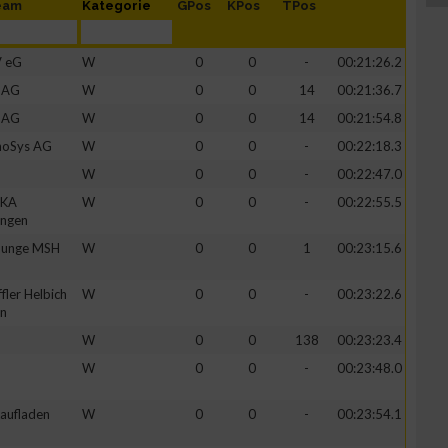
eam
Kategorie
GPos
KPos
TPos
V eG
W
0
0
-
00:21:26.2
s AG
W
0
0
14
00:21:36.7
s AG
W
0
0
14
00:21:54.8
hoSys AG
W
0
0
-
00:22:18.3
W
0
0
-
00:22:47.0
EKA
W
0
0
-
00:22:55.5
ungen
lounge MSH
W
0
0
1
00:23:15.6
fler Helbich
W
0
0
-
00:23:22.6
en
W
0
0
138
00:23:23.4
W
0
0
-
00:23:48.0
Laufladen
W
0
0
-
00:23:54.1