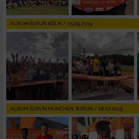
Entwicklung und Verbesserung der Angebote
ALBUM B2RUN KÖLN / 05.09.2019
Verwendung reduzierter Daten zur Auswahl von Inhalten
IAB-Besonderheiten:
Verwendung genauer Standortdaten
Geräte anhand von aktiv angeforderten Informationen identifi
Nicht-IAB-Verarbeitungszwecke:
Notwendig
ALBUM B2RUN MÜNCHEN, B2RUN / 16.07.2019
Performance
Funktional