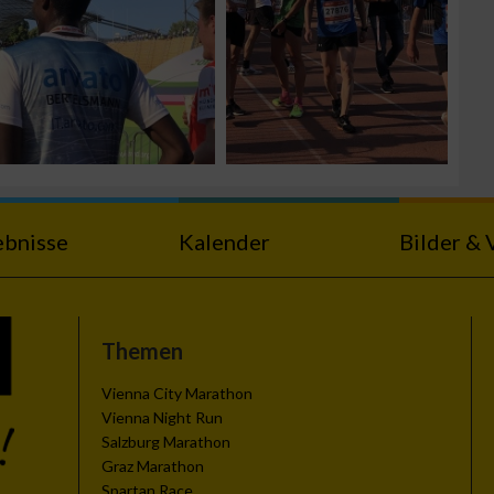
ebnisse
Kalender
Bilder & 
Themen
Vienna City Marathon
Vienna Night Run
Salzburg Marathon
Graz Marathon
Spartan Race