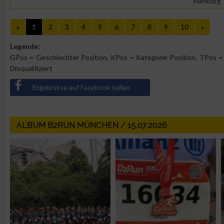
Hamburg
Erstellung von Profilen für personalisierte Werbung
«
1
2
3
4
5
6
7
8
9
10
»
Legende:
Verwendung von Profilen zur Auswahl personalisierter Werbun
GPos = Geschlechter Position, KPos = Kategorie Position, TPos = 
Disqualifiziert
Erstellung von Profilen zur Personalisierung von Inhalten
Ergebnisse auf Facebook teilen
Verwendung von Profilen zur Auswahl personalisierter Inhalte
ALBUM B2RUN MÜNCHEN / 15.07.2026
Messung der Werbeleistung
Messung der Performance von Inhalten
Analyse von Zielgruppen durch Statistiken oder Kombinatione
verschiedenen Quellen