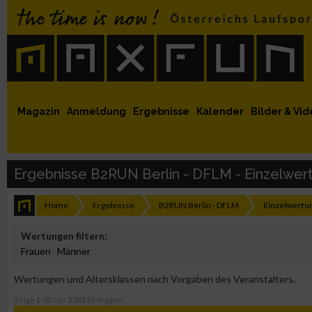
 auf Facebook
MaxFun auf Youtube
MaxFun auf Twitter
MaxFun auf Instagram
MaxFun Newsletter abonnieren
Magazin
Anmeldung
Ergebnisse
Kalender
Bilder & Vid
Ergebnisse B2RUN Berlin - DFLM - Einzelwert
Home
Ergebnisse
B2RUN Berlin - DFLM
Einzelwertun
Wertungen filtern:
Frauen
Männer
Wertungen und Altersklassen nach Vorgaben des Veranstalters.
Zeige
1-50
von
3.295
Einträgen.