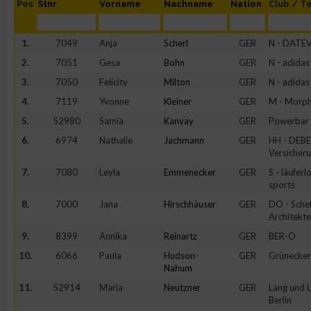
Pos
Stnr
Vorname
Nachname
Nation
Club / T
1.
7049
Anja
Scherl
GER
N - DATE
2.
7051
Gesa
Bohn
GER
N - adida
3.
7050
Felicity
Milton
GER
N - adida
4.
7119
Yvonne
Kleiner
GER
M - Morp
5.
52980
Samia
Kanvay
GER
Powerbar
6.
6974
Nathalie
Jachmann
GER
HH - DEB
Versicher
7.
7080
Leyla
Emmenecker
GER
S - läufer
sports
8.
7000
Jana
Hirschhäuser
GER
DO - Schef
Architekt
9.
8399
Annika
Reinartz
GER
BER-O
10.
6066
Paula
Hudson-
GER
Grünecker
Nahum
11.
52914
Maria
Neutzner
GER
Lang und 
Berlin