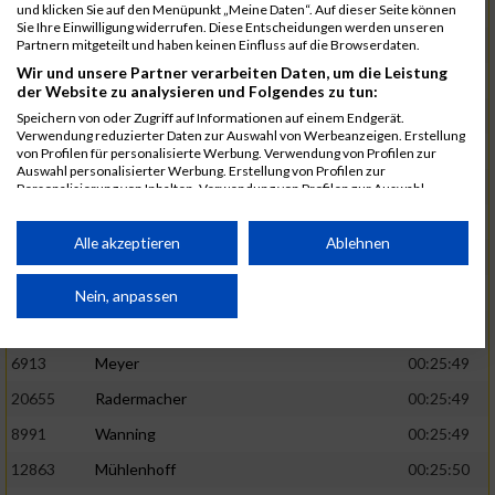
1582
Funken
00:25:42
und klicken Sie auf den Menüpunkt „Meine Daten“. Auf dieser Seite können
Sie Ihre Einwilligung widerrufen. Diese Entscheidungen werden unseren
12220
Cosma
00:25:43
Partnern mitgeteilt und haben keinen Einfluss auf die Browserdaten.
Wir und unsere Partner verarbeiten Daten, um die Leistung
9678
Exner
00:25:43
der Website zu analysieren und Folgendes zu tun:
11817
Schmaul-Klaibee
00:25:45
Speichern von oder Zugriff auf Informationen auf einem Endgerät.
Verwendung reduzierter Daten zur Auswahl von Werbeanzeigen. Erstellung
6812
Koch
00:25:47
von Profilen für personalisierte Werbung. Verwendung von Profilen zur
Auswahl personalisierter Werbung. Erstellung von Profilen zur
9610
Linß
00:25:47
Personalisierung von Inhalten. Verwendung von Profilen zur Auswahl
personalisierter Inhalte. Messung der Werbeleistung. Messung der
706
Wehmeier
00:25:48
Performance von Inhalten. Analyse von Zielgruppen durch Statistiken oder
Kombinationen von Daten aus verschiedenen Quellen. Entwicklung und
Alle akzeptieren
Ablehnen
14386
Küpper
00:25:48
Verbesserung der Angebote. Verwendung reduzierter Daten zur Auswahl
von Inhalten.
15455
Inhoff
00:25:48
Daten können außerhalb der Europäischen Union weitergegeben und in die
Nein, anpassen
USA gesendet werden.
10806
Erdmann
00:25:49
Ihre Einwilligung und die cookie Richtlinie gelten ausschließlich für diese
Website/App.
6913
Meyer
00:25:49
Partnerliste anzeigen (1 IAB-Anbieter)
20655
Radermacher
00:25:49
Wir nutzen Ihre Daten für folgende Zwecke:
8991
Wanning
00:25:49
IAB-Verarbeitungszwecke:
12863
Mühlenhoff
00:25:50