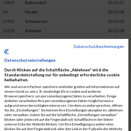
13859
Boltersdorf
00:25:37
54
Fässler
00:25:38
21905
Schumacher
00:25:38
13253
Schaefer
00:25:38
2317
Golbar
00:25:38
Datenschutzbestimmungen
5561
Lück
00:25:38
12006
Laudien
00:25:38
Datenschutzeinstellungen
9273
Nicotra
00:25:38
Durch Klicken auf die Schaltfläche „Ablehnen“ wird die
Standardeinstellung nur für unbedingt erforderliche cookie
7717
Lades
00:25:38
beibehalten.
15581
Adamczak
00:25:38
Wir und unsere Partner speichern und/oder greifen auf Informationen auf
einem Gerät zu, wie z. B. eindeutige IDs in cookie und anderen
3162
Heilig
00:25:39
Browserspeichern, um personenbezogene Daten zu verarbeiten. Einige
Anbieter verarbeiten Ihre personenbezogenen Daten möglicherweise
3107
Schork
00:25:40
aufgrund eines berechtigten Interesses. Um dem zu widersprechen, öffnen
Sie die „Einstellungen“. Sie können Ihre Einstellungen akzeptieren, ablehnen
5888
Regneri
00:25:41
oder verwalten, indem Sie auf die Schaltfläche „Einstellungen verwalten“
klicken oder jederzeit auf die Fingerabdruck-Schaltfläche in der linken
8971
Bien
00:25:42
unteren Ecke der Website klicken. Um Ihre Einwilligung zu widerrufen,
klicken Sie auf den Fingerabdruck oder den Link in der Fußzeile der Website