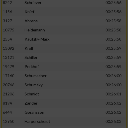
8242
Schriever
00:25:56
1156
Knief
00:25:56
Analyse von Zielgruppen durch Statistiken
oder Kombinationen von Daten aus
3127
Ahrens
00:25:58
verschiedenen Quellen
10775
Heidemann
00:25:58
Entwicklung und Verbesserung der Angebote
2554
Kautzky-Marx
00:25:58
13092
Kroll
00:25:59
Verwendung reduzierter Daten zur Auswahl
von Inhalten
13121
Schiller
00:25:59
IAB-Besonderheiten:
19479
Perkhof
00:25:59
17160
Schumacher
00:26:00
Verwendung genauer Standortdaten
20746
Schumsky
00:26:00
Geräte anhand von aktiv angeforderten
21206
Schmidt
00:26:01
Informationen identifizieren
8194
Zander
00:26:02
Nicht-IAB-Verarbeitungszwecke:
6444
Göransson
00:26:02
Notwendig
12950
Harperscheidt
00:26:03