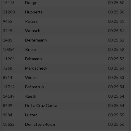
Speichern von oder Zugriff auf Informationen
15413
Doege
00:25:50
auf einem Endgerät
21200
Huppertz
00:25:50
Verwendung reduzierter Daten zur Auswahl
9455
Peters
00:25:51
von Werbeanzeigen
3245
Wunsch
00:25:51
Erstellung von Profilen für personalisierte
2481
Deitermann
00:25:52
Werbung
10854
Knorz
00:25:52
Verwendung von Profilen zur Auswahl
11904
Faltmann
00:25:52
personalisierter Werbung
7268
Maroscheck
00:25:53
Erstellung von Profilen zur Personalisierung
8914
Winter
00:25:53
von Inhalten
19712
Brönstrup
00:25:54
Verwendung von Profilen zur Auswahl
personalisierter Inhalte
14149
Raeth
00:25:54
8439
De La Cruz Garcia
00:25:54
Messung der Werbeleistung
9884
Lutter
00:25:55
18622
Dematteis-Krug
00:25:56
Messung der Performance von Inhalten